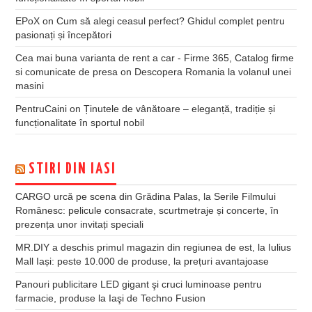
EPoX
on
Cum să alegi ceasul perfect? Ghidul complet pentru
pasionați și începători
Cea mai buna varianta de rent a car - Firme 365, Catalog firme
si comunicate de presa
on
Descopera Romania la volanul unei
masini
PentruCaini
on
Ținutele de vânătoare – eleganță, tradiție și
funcționalitate în sportul nobil
STIRI DIN IASI
CARGO urcă pe scena din Grădina Palas, la Serile Filmului
Românesc: pelicule consacrate, scurtmetraje și concerte, în
prezența unor invitați speciali
MR.DIY a deschis primul magazin din regiunea de est, la Iulius
Mall Iași: peste 10.000 de produse, la prețuri avantajoase
Panouri publicitare LED gigant şi cruci luminoase pentru
farmacie, produse la Iaşi de Techno Fusion