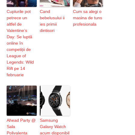
Cuplurile pot
Cand
Cum sa alegi o
petrece un
bebelusului ii
masina de tuns
altfel de
ies primii
profesionala
Valentine’s
dintisori
Day: Se luptă
online în
competiții de
League of
Legends: Wild
Rift pe 14
februarie
Ahead Party @
Samsung
Sala
Galaxy Watch
Polivalenta
acum disponibil