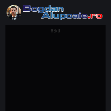
MENU
HOME
CONTACT
DESPRE BOGDAN ALUPOAIE
AUTOMOBILE
DRESS TO IMPRESS
TRAVEL