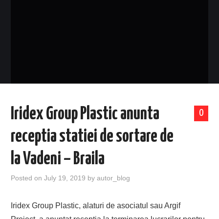
EVENIMENTE
TECH
BICICLETE
Iridex Group Plastic anunta
0
receptia statiei de sortare de
la Vadeni – Braila
Posted on
July 19, 2019
by
autor_blog
Iridex Group Plastic, alaturi de asociatul sau Argif