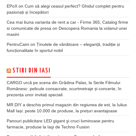
EPoX
on
Cum să alegi ceasul perfect? Ghidul complet pentru
pasionați și începători
Cea mai buna varianta de rent a car - Firme 365, Catalog firme
si comunicate de presa
on
Descopera Romania la volanul unei
masini
PentruCaini
on
Ținutele de vânătoare – eleganță, tradiție și
funcționalitate în sportul nobil
STIRI DIN IASI
CARGO urcă pe scena din Grădina Palas, la Serile Filmului
Românesc: pelicule consacrate, scurtmetraje și concerte, în
prezența unor invitați speciali
MR.DIY a deschis primul magazin din regiunea de est, la Iulius
Mall Iași: peste 10.000 de produse, la prețuri avantajoase
Panouri publicitare LED gigant şi cruci luminoase pentru
farmacie, produse la Iaşi de Techno Fusion