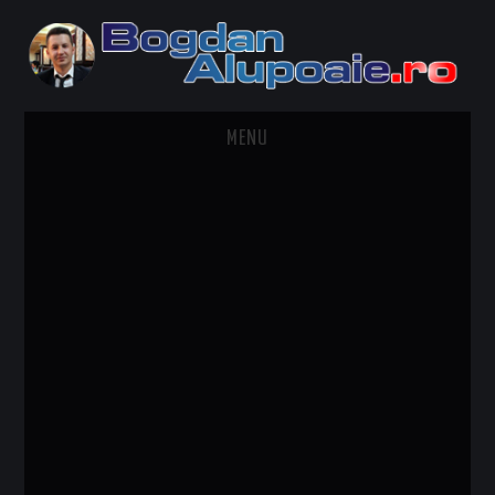
MENU
HOME
CONTACT
DESPRE BOGDAN ALUPOAIE
AUTOMOBILE
DRESS TO IMPRESS
TRAVEL