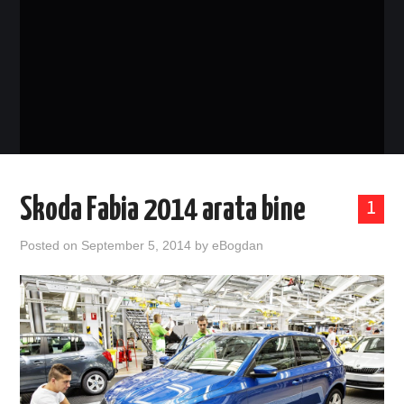
EVENIMENTE
TECH
BICICLETE
Skoda Fabia 2014 arata bine
1
Posted on
September 5, 2014
by
eBogdan