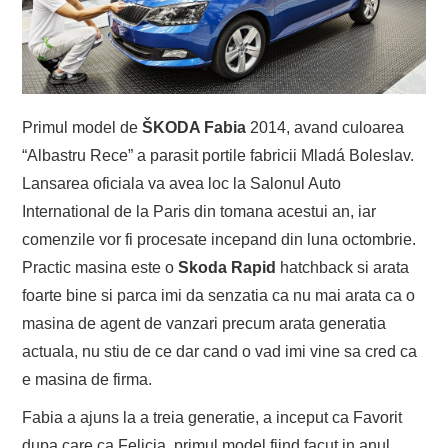
Primul model de
ŠKODA Fabia
2014, avand culoarea
“Albastru Rece” a parasit portile fabricii Mladá Boleslav.
Lansarea oficiala va avea loc la Salonul Auto
International de la Paris din tomana acestui an, iar
comenzile vor fi procesate incepand din luna octombrie.
Practic masina este o
Skoda Rapid
hatchback si arata
foarte bine si parca imi da senzatia ca nu mai arata ca o
masina de agent de vanzari precum arata generatia
actuala, nu stiu de ce dar cand o vad imi vine sa cred ca
e masina de firma.
Fabia a ajuns la a treia generatie, a inceput ca Favorit
dupa care ca Felicia, primul model fiind facut in anul