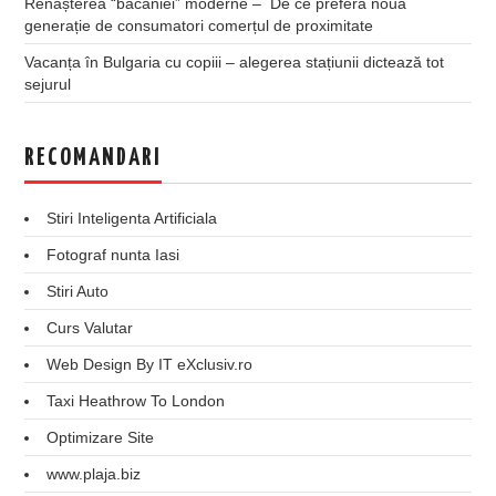
Renașterea “băcăniei” moderne – De ce preferă noua
generație de consumatori comerțul de proximitate
Vacanța în Bulgaria cu copiii – alegerea stațiunii dictează tot
sejurul
RECOMANDARI
Stiri Inteligenta Artificiala
Fotograf nunta Iasi
Stiri Auto
Curs Valutar
Web Design By IT eXclusiv.ro
Taxi Heathrow To London
Optimizare Site
www.plaja.biz