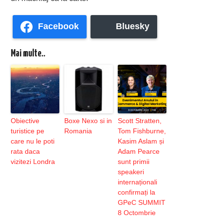
Facebook
Bluesky
Mai multe..
Obiective
Boxe Nexo si in
Scott Stratten,
turistice pe
Romania
Tom Fishburne,
care nu le poti
Kasim Aslam și
rata daca
Adam Pearce
vizitezi Londra
sunt primii
speakeri
internaționali
confirmați la
GPeC SUMMIT
8 Octombrie