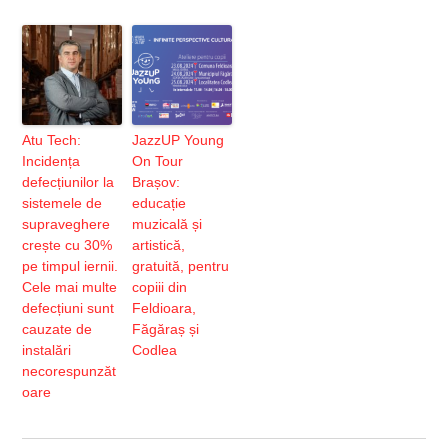
Atu Tech:
JazzUP Young
Incidența
On Tour
defecțiunilor la
Brașov:
sistemele de
educație
supraveghere
muzicală și
crește cu 30%
artistică,
pe timpul iernii.
gratuită, pentru
Cele mai multe
copiii din
defecțiuni sunt
Feldioara,
cauzate de
Făgăraș și
instalări
Codlea
necorespunzăt
oare