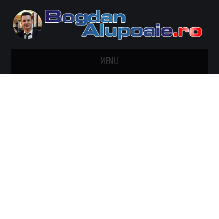
MENU
HOME
CONTACT
DESPRE BOGDAN ALUPOAIE
AUTOMOBILE
DRESS TO IMPRESS
TRAVEL