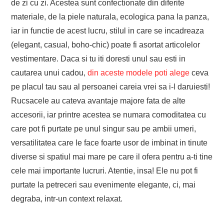
de zi cu zi. Acestea sunt confectionate din diferite
materiale, de la piele naturala, ecologica pana la panza,
iar in functie de acest lucru, stilul in care se incadreaza
(elegant, casual, boho-chic) poate fi asortat articolelor
vestimentare. Daca si tu iti doresti unul sau esti in
cautarea unui cadou,
din aceste modele poti alege
ceva
pe placul tau sau al persoanei careia vrei sa i-l daruiesti!
Rucsacele au cateva avantaje majore fata de alte
accesorii, iar printre acestea se numara comoditatea cu
care pot fi purtate pe unul singur sau pe ambii umeri,
versatilitatea care le face foarte usor de imbinat in tinute
diverse si spatiul mai mare pe care il ofera pentru a-ti tine
cele mai importante lucruri. Atentie, insa! Ele nu pot fi
purtate la petreceri sau evenimente elegante, ci, mai
degraba, intr-un context relaxat.