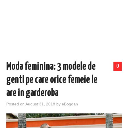
EVENIMENTE
TECH
BICICLETE
Moda feminina: 3 modele de
0
genti pe care orice femeie le
are in garderoba
Posted on
August 31, 2018
by
eBogdan