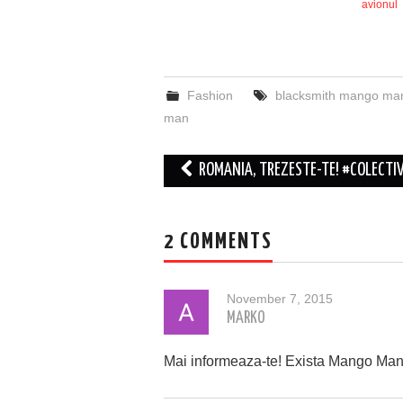
avionul
Fashion
blacksmith mango ma
man
Post
ROMANIA, TREZESTE-TE! #COLECTI
navigation
2 COMMENTS
November 7, 2015
MARKO
Mai informeaza-te! Exista Mango Man