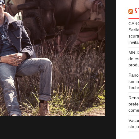
S
CARG
Seril
scurt
invita
MR.DI
de es
produ
Panou
lumin
Tech
Rena
prefe
comer
Vacan
stați