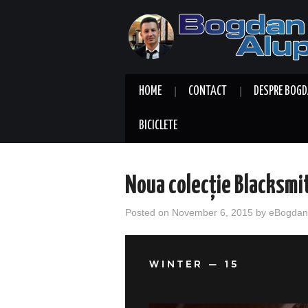
HOME
CONTACT
DESPRE BOGD
BICICLETE
Noua colecție Blacksm
Posted on
November 6, 2015
by
eBogdan