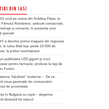
TIRI DIN IASI
O urcă pe scena din Grădina Palas, la
e Filmului Românesc: pelicule consacrate,
metraje și concerte, în prezența unor
ți speciali
Y a deschis primul magazin din regiunea
t, la Iulius Mall Iași: peste 10.000 de
se, la prețuri avantajoase
ri publicitare LED gigant şi cruci
oase pentru farmacie, produse la Iaşi de
no Fusion
șterea “băcăniei” moderne – De ce
ră noua generație de consumatori
țul de proximitate
ța în Bulgaria cu copiii – alegerea
unii dictează tot sejurul