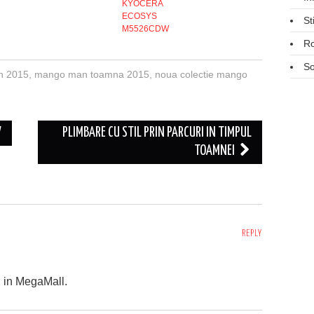
KYOCERA
ECOSYS
St
M5526CDW
R
So
n 2015
,
mango man toamna 2015
,
noua colectie mango
V
PLIMBARE CU STIL PRIN PARCURI IN TIMPUL
TOAMNEI
REPLY
 in MegaMall.