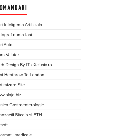
OMANDARI
iri Inteligenta Artificiala
tograf nunta Iasi
iri Auto
rs Valutar
b Design By IT eXclusiv.ro
xi Heathrow To London
timizare Site
w.plaja.biz
inica Gastroenterologie
anzactii Bitcoin si ETH
rsoft
formatii medicale