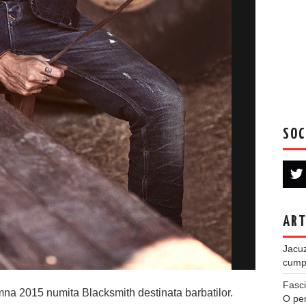
SOC
ART
Jacuz
cumpe
Fasci
mna 2015 numita Blacksmith destinata barbatilor.
O per