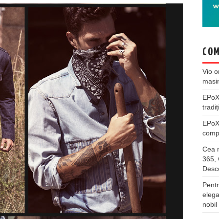
COM
Vio
o
masi
EPo
tradiț
EPo
compl
Cea m
365, 
Desco
Pentr
elega
nobil