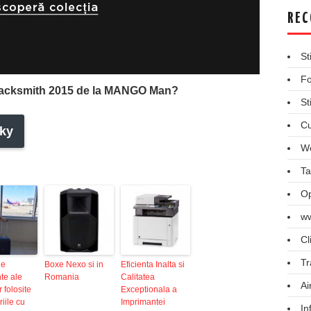
REC
St
Fo
Blacksmith 2015 de la MANGO Man?
St
Cu
ky
We
Ta
Op
ww
Cl
Tr
le
Boxe Nexo si in
Eficienta Inalta si
te ale
Romania
Calitatea
Ai
r folosite
Exceptionala a
riile cu
Imprimantei
In