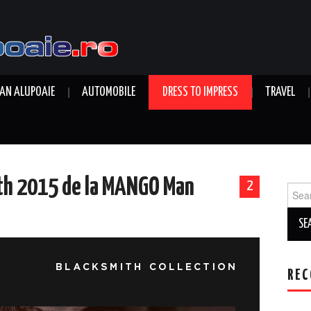
AN ALUPOAIE
AUTOMOBILE
DRESS TO IMPRESS
TRAVEL
ith 2015 de la MANGO Man
2
Sear
for:
REC