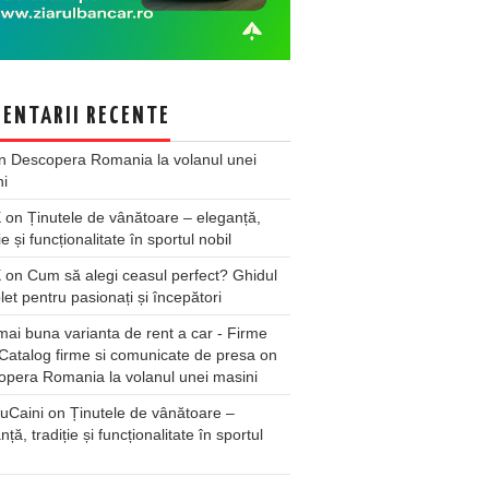
ENTARII RECENTE
n
Descopera Romania la volanul unei
ni
X
on
Ținutele de vânătoare – eleganță,
ie și funcționalitate în sportul nobil
X
on
Cum să alegi ceasul perfect? Ghidul
et pentru pasionați și începători
ai buna varianta de rent a car - Firme
Catalog firme si comunicate de presa
on
pera Romania la volanul unei masini
uCaini
on
Ținutele de vânătoare –
nță, tradiție și funcționalitate în sportul