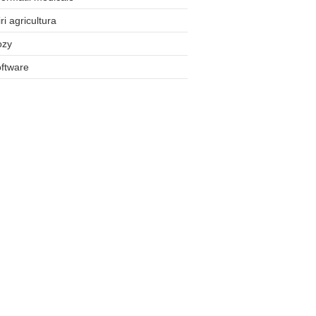
iri agricultura
ozy
ftware