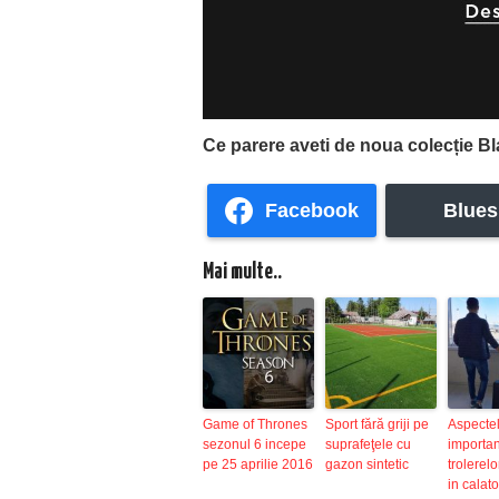
Ce parere aveti de noua colecție 
Facebook
Blues
Mai multe..
Game of Thrones
Sport fără griji pe
Aspecte
sezonul 6 incepe
suprafeţele cu
importan
pe 25 aprilie 2016
gazon sintetic
trolerelo
in calato