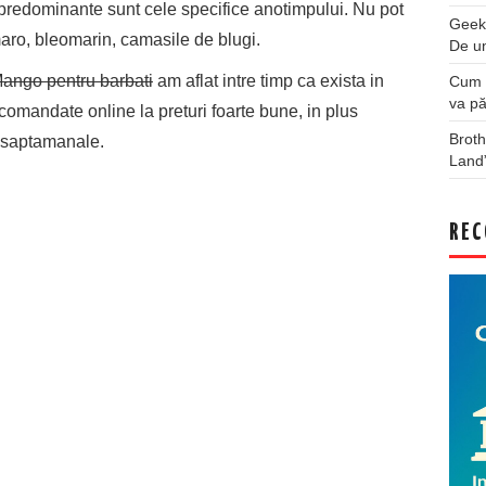
predominante sunt cele specifice anotimpului. Nu pot
Geek
maro, bleomarin, camasile de blugi.
De u
ango pentru barbati
am aflat intre timp ca exista in
Cum a
va pă
comandate online la preturi foarte bune, in plus
Broth
i saptamanale.
Land
REC