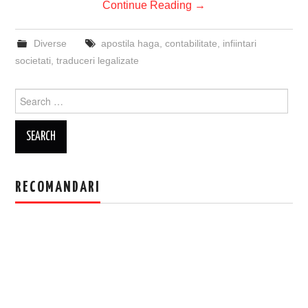
Continue Reading
→
Diverse
apostila haga
,
contabilitate
,
infiintari
societati
,
traduceri legalizate
Search
for:
RECOMANDARI