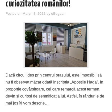
curiozitatea românilor!
Posted on
March 8, 2022
by
eBogdan
Dacă circuli des prin centrul orașului, este imposibil să
nu fi observat măcar odată inscripția „Apostile Haga”. În
proporție covârșitoare, cei care remarcă acest termen,
devin și curioși de semnificația lui. Astfel, în rândurile de
mai jos îți vom descrie…