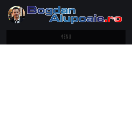
MENU
HOME
CONTACT
DESPRE BOGDAN ALUPOAIE
AUTOMOBILE
DRESS TO IMPRESS
TRAVEL