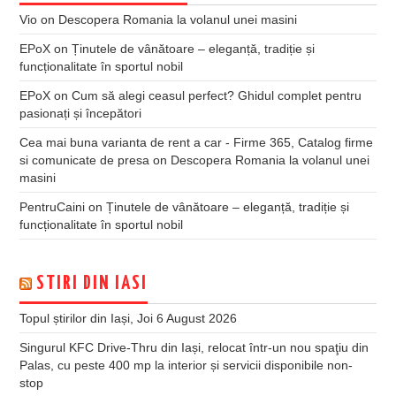
Vio
on
Descopera Romania la volanul unei masini
EPoX
on
Ținutele de vânătoare – eleganță, tradiție și
funcționalitate în sportul nobil
EPoX
on
Cum să alegi ceasul perfect? Ghidul complet pentru
pasionați și începători
Cea mai buna varianta de rent a car - Firme 365, Catalog firme
si comunicate de presa
on
Descopera Romania la volanul unei
masini
PentruCaini
on
Ținutele de vânătoare – eleganță, tradiție și
funcționalitate în sportul nobil
STIRI DIN IASI
Topul știrilor din Iași, Joi 6 August 2026
Singurul KFC Drive-Thru din Iași, relocat într-un nou spaţiu din
Palas, cu peste 400 mp la interior și servicii disponibile non-
stop