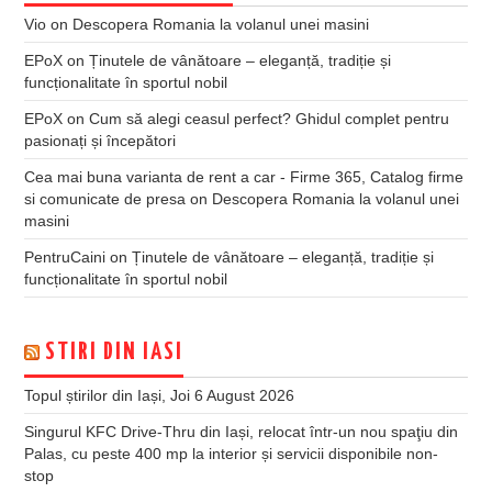
Vio
on
Descopera Romania la volanul unei masini
EPoX
on
Ținutele de vânătoare – eleganță, tradiție și
funcționalitate în sportul nobil
EPoX
on
Cum să alegi ceasul perfect? Ghidul complet pentru
pasionați și începători
Cea mai buna varianta de rent a car - Firme 365, Catalog firme
si comunicate de presa
on
Descopera Romania la volanul unei
masini
PentruCaini
on
Ținutele de vânătoare – eleganță, tradiție și
funcționalitate în sportul nobil
STIRI DIN IASI
Topul știrilor din Iași, Joi 6 August 2026
Singurul KFC Drive-Thru din Iași, relocat într-un nou spaţiu din
Palas, cu peste 400 mp la interior și servicii disponibile non-
stop