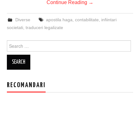
Continue Reading
→
Diverse
apostila haga
,
contabilitate
,
infiintari
societati
,
traduceri legalizate
Search
for:
RECOMANDARI