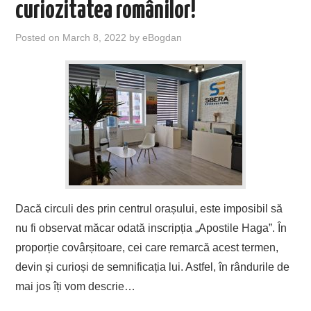
curiozitatea românilor!
Posted on
March 8, 2022
by
eBogdan
Dacă circuli des prin centrul orașului, este imposibil să
nu fi observat măcar odată inscripția „Apostile Haga”. În
proporție covârșitoare, cei care remarcă acest termen,
devin și curioși de semnificația lui. Astfel, în rândurile de
mai jos îți vom descrie…