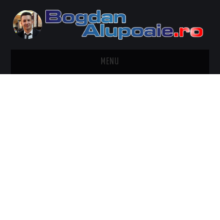
MENU
HOME
CONTACT
DESPRE BOGDAN ALUPOAIE
AUTOMOBILE
DRESS TO IMPRESS
TRAVEL