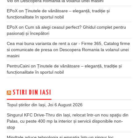
Vio
on
Descopera Romania la volanul unei masini
EPoX
on
Ținutele de vânătoare – eleganță, tradiție și
funcționalitate în sportul nobil
EPoX
on
Cum să alegi ceasul perfect? Ghidul complet pentru
pasionați și începători
Cea mai buna varianta de rent a car - Firme 365, Catalog firme
si comunicate de presa
on
Descopera Romania la volanul unei
masini
PentruCaini
on
Ținutele de vânătoare – eleganță, tradiție și
funcționalitate în sportul nobil
STIRI DIN IASI
Topul știrilor din Iași, Joi 6 August 2026
Singurul KFC Drive-Thru din Iași, relocat într-un nou spaţiu din
Palas, cu peste 400 mp la interior și servicii disponibile non-
stop
Mindtale aduce tehnologia și empatia într-un singur loc