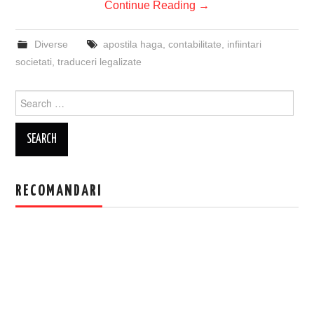
Continue Reading
→
Diverse
apostila haga
,
contabilitate
,
infiintari
societati
,
traduceri legalizate
Search
for:
RECOMANDARI