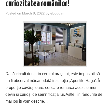
curiozitatea românilor!
Posted on
March 8, 2022
by
eBogdan
Dacă circuli des prin centrul orașului, este imposibil să
nu fi observat măcar odată inscripția „Apostile Haga”. În
proporție covârșitoare, cei care remarcă acest termen,
devin și curioși de semnificația lui. Astfel, în rândurile de
mai jos îți vom descrie…