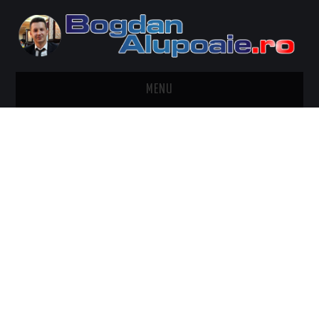
MENU
HOME
CONTACT
DESPRE BOGDAN ALUPOAIE
AUTOMOBILE
DRESS TO IMPRESS
TRAVEL