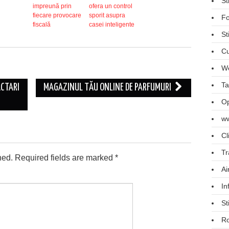
St
impreună prin
ofera un control
fiecare provocare
sporit asupra
Fo
fiscală
casei inteligente
St
Cu
We
Ta
ACTARI
MAGAZINUL TĂU ONLINE DE PARFUMURI
Op
ww
Cl
Tr
hed.
Required fields are marked
*
Ai
In
St
R