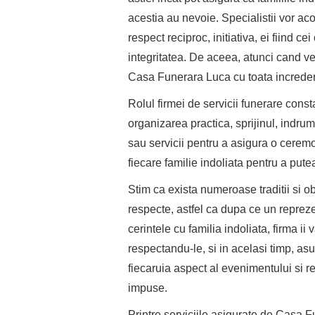
acestia au nevoie. Specialistii vor acor
respect reciproc, initiativa, ei fiind 
integritatea. De aceea, atunci cand ve
Casa Funerara Luca cu toata increde
Rolul firmei de servicii funerare const
organizarea practica, sprijinul, indrum
sau servicii pentru a asigura o ceremon
fiecare familie indoliata pentru a pute
Stim ca exista numeroase traditii si ob
respecte, astfel ca dupa ce un reprezen
cerintele cu familia indoliata, firma i
respectandu-le, si in acelasi timp, a
fiecaruia aspect al evenimentului si r
impuse.
Printre serviciile asigurate de Casa