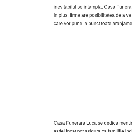
inevitabilul se intampla, Casa Funera
In plus, firma are posibilitatea de a va 
care vor pune la punct toate aranjam
Casa Funerara Luca se dedica mentiner
astfel incat pot asigura ca familiile ind