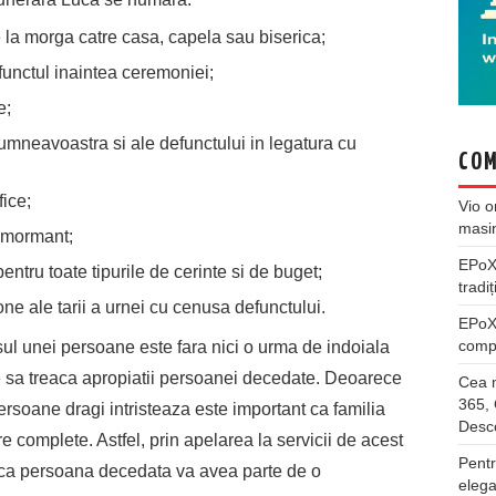
 la morga catre casa, capela sau biserica;
efunctul inaintea ceremoniei;
e;
dumneavoastra si ale defunctului in legatura cu
COM
fice;
Vio
o
masi
a mormant;
EPo
entru toate tipurile de cerinte si de buget;
tradiț
one ale tarii a urnei cu cenusa defunctului.
EPo
compl
l unei persoane este fara nici o urma de indoiala
e sa treaca apropiatii persoanei decedate. Deoarece
Cea m
365, 
rsoane dragi intristeaza este important ca familia
Desco
re complete. Astfel, prin apelarea la servicii de acest
Pentr
ra ca persoana decedata va avea parte de o
elega