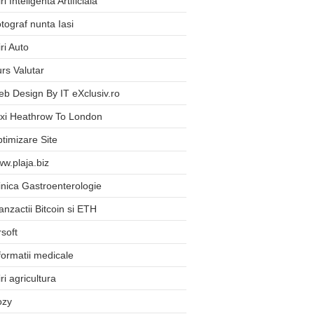
iri Inteligenta Artificiala
tograf nunta Iasi
iri Auto
rs Valutar
b Design By IT eXclusiv.ro
xi Heathrow To London
timizare Site
w.plaja.biz
inica Gastroenterologie
anzactii Bitcoin si ETH
rsoft
formatii medicale
iri agricultura
ozy