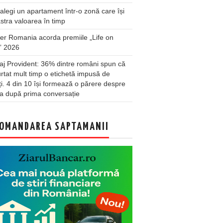
legi un apartament într-o zonă care își
stra valoarea în timp
er Romania acorda premiile „Life on
” 2026
j Provident: 36% dintre români spun că
rtat mult timp o etichetă impusă de
lți. 4 din 10 își formează o părere despre
a după prima conversație
OMANDAREA SAPTAMANII