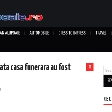
AN ALUPOAIE
AUTOMOBILE
DRESS TO IMPRESS
TRAVEL
eata casa funerara au fost
0
Sear
for:
g
REC