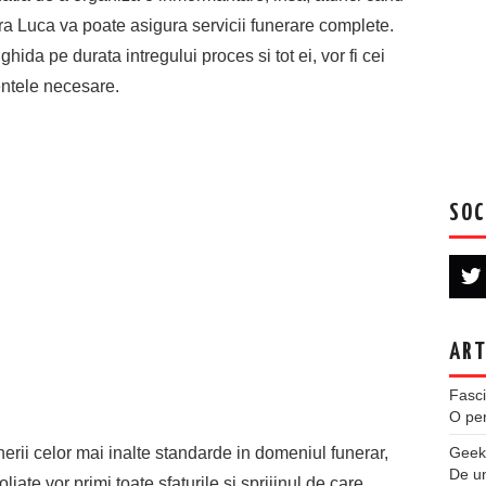
ra Luca va poate asigura servicii funerare complete.
ghida pe durata intregului proces si tot ei, vor fi cei
entele necesare.
SOC
ART
Fasci
O per
ii celor mai inalte standarde in domeniul funerar,
Geek
De u
oliate vor primi toate sfaturile si sprijinul de care