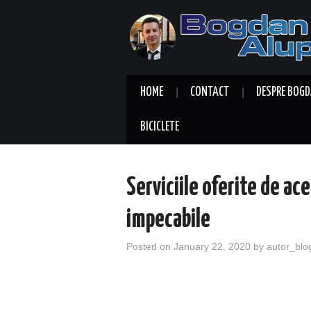
HOME
CONTACT
DESPRE BOGD
BICICLETE
Serviciile oferite de ac
impecabile
Posted on
January 22, 2020
by
autor_blo