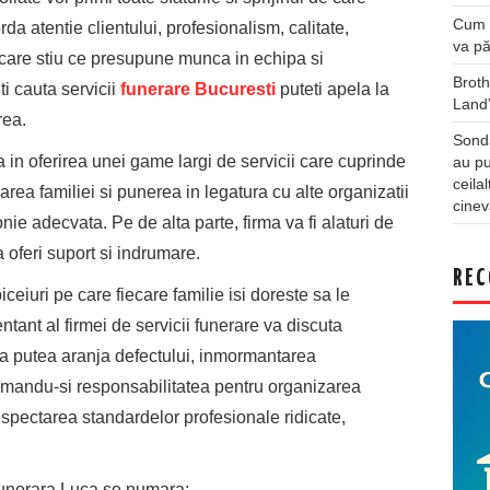
Cum a
da atentie clientului, profesionalism, calitate,
va pă
cei care stiu ce presupune munca in echipa si
Broth
ti cauta servicii
funerare Bucuresti
puteti apela la
Land
rea.
Sonda
a in oferirea unei game largi de servicii care cuprinde
au pu
ceila
area familiei si punerea in legatura cu alte organizatii
cinev
ie adecvata. Pe de alta parte, firma va fi alaturi de
a oferi suport si indrumare.
REC
iceiuri pe care fiecare familie isi doreste sa le
tant al firmei de servicii funerare va discuta
i va putea aranja defectului, inmormantarea
sumandu-si responsabilitatea pentru organizarea
espectarea standardelor profesionale ridicate,
 Funerara Luca se numara: