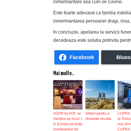
inmormantare asa cum se cuvine.
Este foarte adevarat ca familia indol
inmormantarea persoanei dragi, insa, 
In concluzie, apelarea la servicii fu
decedeaza este solutia potrivita pentr
Facebook
Blues
Mai multe..
AGON by AOC se
Sfaturi pentru o
CUPRA 
menține pe locul 1
drumetie reusita
la Timiș
în Europa pe piața
nou sh
monitoarelor de
CUPRA 