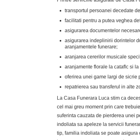
transportul persoanei decedate de
facilitati pentru a putea veghea d
asigurarea documentelor necesar
asigurarea indeplinirii dorintelor 
aranjamentele funerare;
aranjarea cererilor musicale speci
aranjamente florale la cataflc si l
oferirea unei game largi de sicrie p
repatrierea sau transferul in alte z
La Casa Funerara Luca stim ca decesu
cel mai greu moment prin care trebui
suferinta cauzata de pierderea unei pe
indoliata sa apeleze la servicii funera
tip, familia indoliata se poate asigu