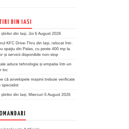
TIRI DIN IASI
 știrilor din Iași, Joi 6 August 2026
rul KFC Drive-Thru din Iași, relocat într-
u spaţiu din Palas, cu peste 400 mp la
ior și servicii disponibile non-stop
ale aduce tehnologia și empatia într-un
r loc
 că anvelopele mașinii trebuie verificate
 specialist
 știrilor din Iași, Miercuri 5 August 2026
OMANDARI