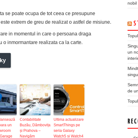
nobil
iata se poate ocupa de tot ceea ce presupune
este extrem de greu de realizat o astfel de misiune.
S
nerare in momentul in care o persoana draga
Topul
u o inmormantare realizata ca la carte.
Singu
un no
inter
ky
Mindt
singu
Semne
de un
Topul
lansează
Contabilitate
Ultima actualizare
REC
oara un
Buzău, Dâmbovița
SmartThings pe
owroom
și Prahova –
seria Galaxy
Garage
Navigăm
Watch5 si Watch4