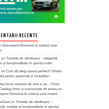
ENTARII RECENTE
n
Descopera Romania la volanul unei
ni
X
on
Ținutele de vânătoare – eleganță,
ie și funcționalitate în sportul nobil
X
on
Cum să alegi ceasul perfect? Ghidul
et pentru pasionați și începători
ai buna varianta de rent a car - Firme
Catalog firme si comunicate de presa
on
pera Romania la volanul unei masini
uCaini
on
Ținutele de vânătoare –
nță, tradiție și funcționalitate în sportul