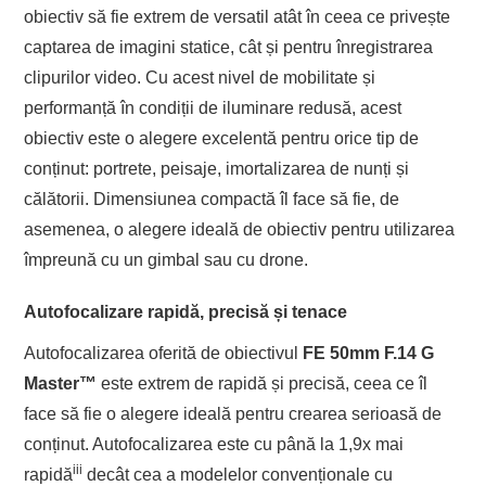
obiectiv să fie extrem de versatil atât în ceea ce privește
captarea de imagini statice, cât și pentru înregistrarea
clipurilor video. Cu acest nivel de mobilitate și
performanță în condiții de iluminare redusă, acest
obiectiv este o alegere excelentă pentru orice tip de
conținut: portrete, peisaje, imortalizarea de nunți și
călătorii. Dimensiunea compactă îl face să fie, de
asemenea, o alegere ideală de obiectiv pentru utilizarea
împreună cu un gimbal sau cu drone.
Autofocalizare rapidă, precisă și tenace
Autofocalizarea oferită de obiectivul
FE 50mm F.14 G
Master
™
este extrem de rapidă și precisă, ceea ce îl
face să fie o alegere ideală pentru crearea serioasă de
conținut. Autofocalizarea este cu până la 1,9x mai
iii
rapidă
decât cea a modelelor convenționale cu