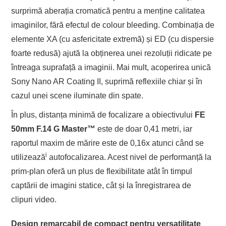
surprimă aberația cromatică pentru a menține calitatea
imaginilor, fără efectul de colour bleeding. Combinația de
elemente XA (cu asfericitate extremă) și ED (cu dispersie
foarte redusă) ajută la obținerea unei rezoluții ridicate pe
întreaga suprafață a imaginii. Mai mult, acoperirea unică
Sony Nano AR Coating II, suprimă reflexiile chiar și în
cazul unei scene iluminate din spate.
În plus, distanța minimă de focalizare a obiectivului
FE
50mm F.14 G Master
™
este de doar 0,41 metri, iar
raportul maxim de mărire este de 0,16x atunci când se
i
utilizează
autofocalizarea. Acest nivel de performanță la
prim-plan oferă un plus de flexibilitate atât în timpul
captării de imagini statice, cât și la înregistrarea de
clipuri video.
Design remarcabil de compact pentru versatilitate