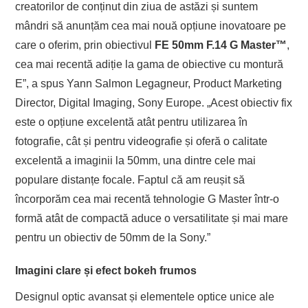
creatorilor de conținut din ziua de astăzi și suntem
mândri să anunțăm cea mai nouă opțiune inovatoare pe
care o oferim, prin obiectivul
FE 50mm F.14 G Master
™
,
cea mai recentă adiție la gama de obiective cu montură
E”, a spus Yann Salmon Legagneur, Product Marketing
Director, Digital Imaging, Sony Europe. „Acest obiectiv fix
este o opțiune excelentă atât pentru utilizarea în
fotografie, cât și pentru videografie și oferă o calitate
excelentă a imaginii la 50mm, una dintre cele mai
populare distanțe focale. Faptul că am reușit să
încorporăm cea mai recentă tehnologie G Master într-o
formă atât de compactă aduce o versatilitate și mai mare
pentru un obiectiv de 50mm de la Sony.”
Imagini clare și efect bokeh frumos
Designul optic avansat și elementele optice unice ale