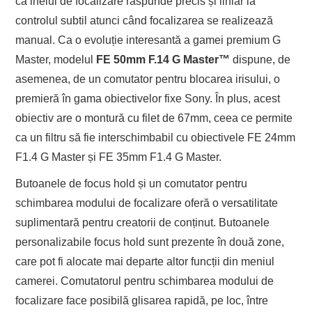
că inelul de focalizare răspunde precis și liniar la
controlul subtil atunci când focalizarea se realizează
manual. Ca o evoluție interesantă a gamei premium G
Master, modelul
FE 50mm F.14 G Master
™
dispune, de
asemenea, de un comutator pentru blocarea irisului, o
premieră în gama obiectivelor fixe Sony. În plus, acest
obiectiv are o montură cu filet de 67mm, ceea ce permite
ca un filtru să fie interschimbabil cu obiectivele FE 24mm
F1.4 G Master și FE 35mm F1.4 G Master.
Butoanele de focus hold și un comutator pentru
schimbarea modului de focalizare oferă o versatilitate
suplimentară pentru creatorii de conținut. Butoanele
personalizabile focus hold sunt prezente în două zone,
care pot fi alocate mai departe altor funcții din meniul
camerei. Comutatorul pentru schimbarea modului de
focalizare face posibilă glisarea rapidă, pe loc, între