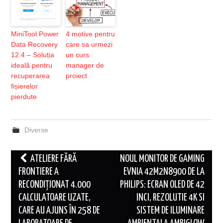
MiniTool Power
4 motive pentru
Data Recovery
care sa urmezi
12.4 – Soluția
un curs
ideală pentru
manager de
recuperarea
proiect
fișierelor
pierdute
Diverse
Post
ATELIERE FĂRĂ
NOUL MONITOR DE GAMING
navigation
FRONTIERE A
EVNIA 42M2N8900 DE LA
RECONDIȚIONAT 4.000
PHILIPS: ECRAN OLED DE 42
CALCULATOARE UZATE,
INCI, REZOLUTIE 4K SI
CARE AU AJUNS ÎN 258 DE
SISTEM DE ILUMINARE