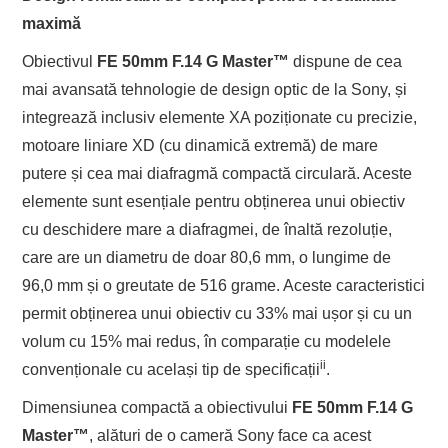
maximă
Obiectivul
FE 50mm F.14 G Master
™
dispune de cea
mai avansată tehnologie de design optic de la Sony, și
integrează inclusiv elemente XA poziționate cu precizie,
motoare liniare XD (cu dinamică extremă) de mare
putere și cea mai diafragmă compactă circulară. Aceste
elemente sunt esențiale pentru obținerea unui obiectiv
cu deschidere mare a diafragmei, de înaltă rezoluție,
care are un diametru de doar 80,6 mm, o lungime de
96,0 mm și o greutate de 516 grame. Aceste caracteristici
permit obținerea unui obiectiv cu 33% mai ușor și cu un
volum cu 15% mai redus, în comparație cu modelele
ii
convenționale cu același tip de specificații
.
Dimensiunea compactă a obiectivului
FE 50mm F.14 G
Master
™
, alături de o cameră Sony face ca acest