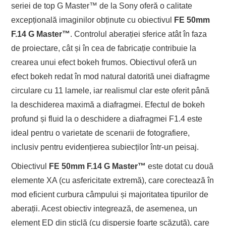
seriei de top G Master™ de la Sony oferă o calitate
excepțională imaginilor obținute cu obiectivul
FE 50mm
F.14 G Master
™
. Controlul aberației sferice atât în faza
de proiectare, cât și în cea de fabricație contribuie la
crearea unui efect bokeh frumos. Obiectivul oferă un
efect bokeh redat în mod natural datorită unei diafragme
circulare cu 11 lamele, iar realismul clar este oferit până
la deschiderea maximă a diafragmei. Efectul de bokeh
profund și fluid la o deschidere a diafragmei F1.4 este
ideal pentru o varietate de scenarii de fotografiere,
inclusiv pentru evidențierea subiecților într-un peisaj.
Obiectivul
FE 50mm F.14 G Master
™
este dotat cu două
elemente XA (cu asfericitate extremă), care corectează în
mod eficient curbura câmpului și majoritatea tipurilor de
aberații. Acest obiectiv integrează, de asemenea, un
element ED din sticlă (cu dispersie foarte scăzută), care