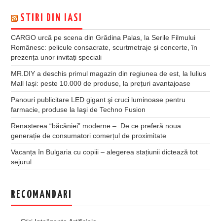
STIRI DIN IASI
CARGO urcă pe scena din Grădina Palas, la Serile Filmului
Românesc: pelicule consacrate, scurtmetraje și concerte, în
prezența unor invitați speciali
MR.DIY a deschis primul magazin din regiunea de est, la Iulius
Mall Iași: peste 10.000 de produse, la prețuri avantajoase
Panouri publicitare LED gigant şi cruci luminoase pentru
farmacie, produse la Iaşi de Techno Fusion
Renașterea “băcăniei” moderne – De ce preferă noua
generație de consumatori comerțul de proximitate
Vacanța în Bulgaria cu copiii – alegerea stațiunii dictează tot
sejurul
RECOMANDARI