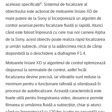
ii
aceleași specificații
. Sistemul de focalizare al
obiectivului este acționat de motoarele liniare XD de
mare putere de la Sony și încorporează un algoritm de
control avansat pentru focalizare fluidă și rapidă. Atunci
când este folosit împreună cu cele mai noi camere Alpha
de la Sony, acest obiectiv poate realiza rapid focalizarea
și urmări subiecții, chiar și la adâncimea mică de câmp
disponibilă la o deschidere a diafragmei F1.4.
Motoarele liniare XD și algoritmul de control optimizează
răspunsul la semnalele de control, astfel încât
focalizarea devine precisă, iar vibrațiile sunt reduse la
minimum pentru o funcționare rafinată și silențioasă în
procesul de autofocalizare. Această caracteristică este
foarte utilă pentru înregistrarea video, deoarece permite
filmarea și urmărirea fluidă a subiecților, chiar și atunci
când se înregistrează la 120 fps (cadre pe secundă) sau