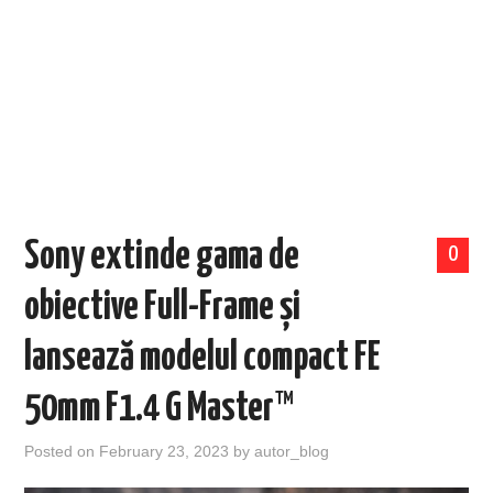
EVENIMENTE
TECH
BICICLETE
Sony extinde gama de
0
obiective Full-Frame și
lansează modelul compact FE
50mm F1.4 G Master™
Posted on
February 23, 2023
by
autor_blog