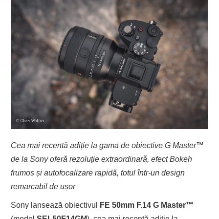
Cea mai recentă adiție la gama de obiective G Master™
de la Sony oferă rezoluție extraordinară, efect Bokeh
frumos și autofocalizare rapidă, totul într-un design
remarcabil de ușor
Sony lansează obiectivul
FE 50mm F.14 G Master
™
(model
SEL50F14GM
), cea mai recentă adiție la