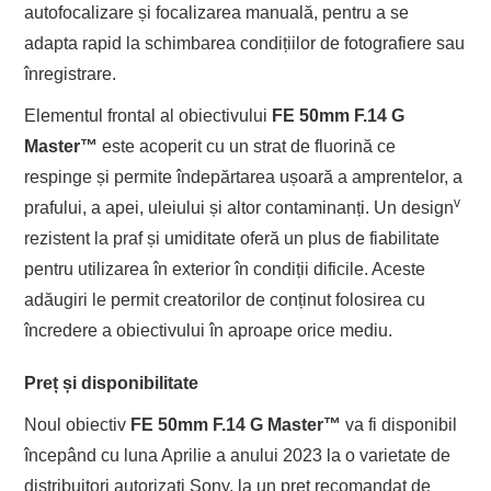
autofocalizare și focalizarea manuală, pentru a se
adapta rapid la schimbarea condițiilor de fotografiere sau
înregistrare.
Elementul frontal al obiectivului
FE 50mm F.14 G
Master
™
este acoperit cu un strat de fluorină ce
respinge și permite îndepărtarea ușoară a amprentelor, a
v
prafului, a apei, uleiului și altor contaminanți. Un design
rezistent la praf și umiditate oferă un plus de fiabilitate
pentru utilizarea în exterior în condiții dificile. Aceste
adăugiri le permit creatorilor de conținut folosirea cu
încredere a obiectivului în aproape orice mediu.
Preț și disponibilitate
Noul obiectiv
FE 50mm F.14 G Master
™
va fi disponibil
începând cu luna Aprilie a anului 2023 la o varietate de
distribuitori autorizați Sony, la un preț recomandat de