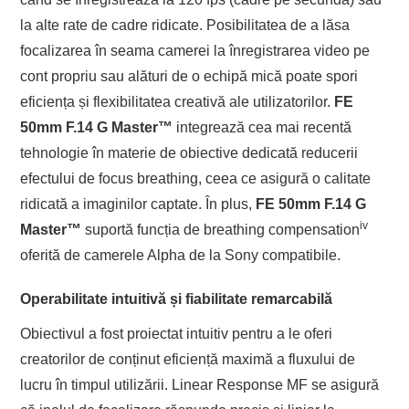
la alte rate de cadre ridicate. Posibilitatea de a lăsa
focalizarea în seama camerei la înregistrarea video pe
cont propriu sau alături de o echipă mică poate spori
eficiența și flexibilitatea creativă ale utilizatorilor.
FE
50mm F.14 G Master
™
integrează cea mai recentă
tehnologie în materie de obiective dedicată reducerii
efectului de focus breathing, ceea ce asigură o calitate
ridicată a imaginilor captate. În plus,
FE 50mm F.14 G
iv
Master
™
suportă funcția de breathing compensation
oferită de camerele Alpha de la Sony compatibile.
Operabilitate intuitivă și fiabilitate remarcabilă
Obiectivul a fost proiectat intuitiv pentru a le oferi
creatorilor de conținut eficiență maximă a fluxului de
lucru în timpul utilizării. Linear Response MF se asigură