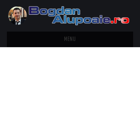
MENU
HOME
CONTACT
DESPRE BOGDAN ALUPOAIE
AUTOMOBILE
DRESS TO IMPRESS
TRAVEL