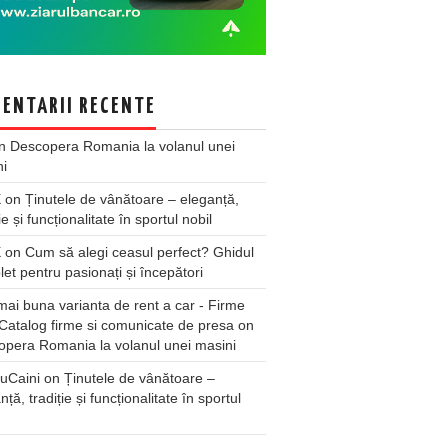
ENTARII RECENTE
n
Descopera Romania la volanul unei
ni
X
on
Ținutele de vânătoare – eleganță,
ie și funcționalitate în sportul nobil
X
on
Cum să alegi ceasul perfect? Ghidul
et pentru pasionați și începători
ai buna varianta de rent a car - Firme
Catalog firme si comunicate de presa
on
pera Romania la volanul unei masini
uCaini
on
Ținutele de vânătoare –
nță, tradiție și funcționalitate în sportul