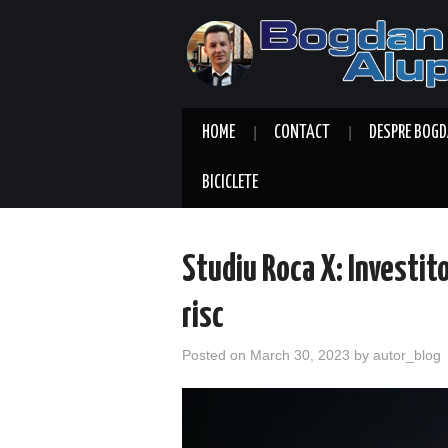
HOME
CONTACT
DESPRE BOGD
BICICLETE
Studiu Roca X: Investito
risc
Posted on
March 30, 2023
by
autor_blog