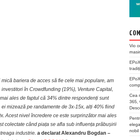
COM
Vio
o
masi
EPo
tradiț
EPo
mică bariera de acces să fie cele mai populare, am
compl
 investitori în Crowdfunding (19%), Venture Capital,
Cea m
 mai ales de faptul că 34% dintre respondenți sunt
365, 
re ei mizează pe randamente de 3x-15x, alți 40% fiind
Desco
x. Acest nivel încredere ce este surprinzător mai ales
Pentr
t colectate când piața se afla sub influența prăbușirii
elega
nobil
ntreaga industrie.
a declarat Alexandru Bogdan –