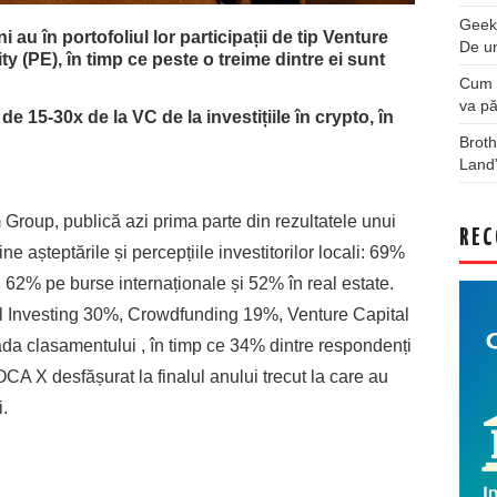
Geek
 au în portofoliul lor participații de tip Venture
De u
ty (PE), în timp ce peste o treime dintre ei sunt
Cum a
va pă
e 15-30x de la VC de la investițiile în crypto, în
Broth
Land
roup, publică azi prima parte din rezultatele unui
REC
ne așteptările și percepțiile investitorilor locali: 69%
 62% pe burse internaționale și 52% în real estate.
el Investing 30%, Crowdfunding 19%, Venture Capital
ada clasamentului , în timp ce 34% dintre respondenți
ROCA X desfășurat la finalul anului trecut la care au
i.