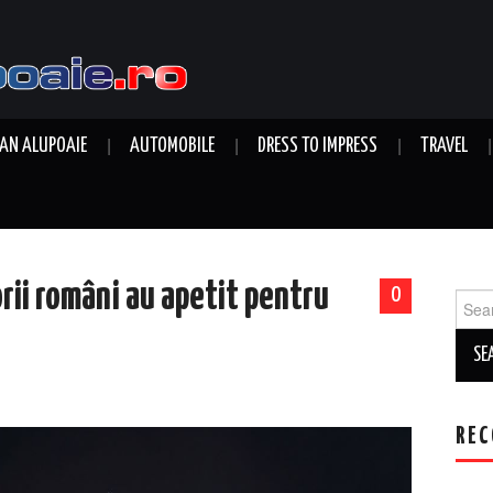
AN ALUPOAIE
AUTOMOBILE
DRESS TO IMPRESS
TRAVEL
rii români au apetit pentru
0
Sear
for:
REC