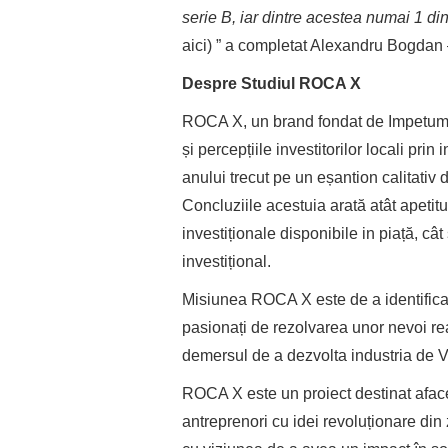
serie B, iar dintre acestea numai 1 di
aici) ” a completat Alexandru Bogd
Despre Studiul ROCA X
ROCA X, un brand fondat de Impetum G
și percepțiile investitorilor locali prin
anului trecut pe un eșantion calitativ 
Concluziile acestuia arată atât apetitu
investiționale disponibile in piață, cât
investițional.
Misiunea ROCA X este de a identifica 
pasionați de rezolvarea unor nevoi re
demersul de a dezvolta industria de 
ROCA X este un proiect destinat afacer
antreprenori cu idei revoluționare din