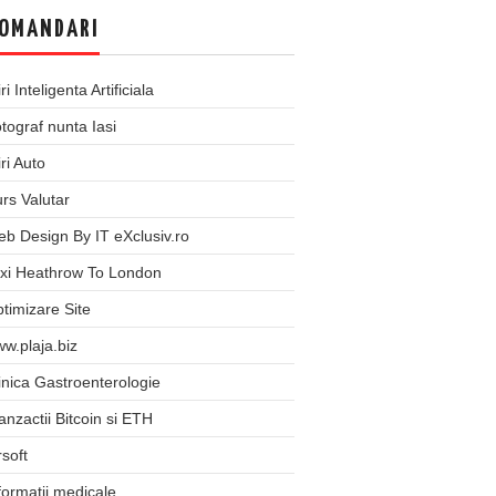
OMANDARI
iri Inteligenta Artificiala
tograf nunta Iasi
iri Auto
rs Valutar
b Design By IT eXclusiv.ro
xi Heathrow To London
timizare Site
w.plaja.biz
inica Gastroenterologie
anzactii Bitcoin si ETH
rsoft
formatii medicale