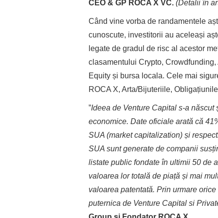
CEO & GP ROCA X VC.
(Detalii în a
Când vine vorba de randamentele aște
cunoscute, investitorii au aceleași așt
legate de gradul de risc al acestor me
clasamentului Crypto, Crowdfunding, A
Equity și bursa locala. Cele mai sigure
ROCA X, Arta/Bijuteriile, Obligațiunile
”
Ideea de Venture Capital s-a născut ș
economice. Date oficiale arată că 41%
SUA (market capitalization) și respect
SUA sunt generate de companii susți
listate public fondate în ultimii 50 de
valoarea lor totală de piață și mai mu
valoarea patentată
. Prin urmare oric
puternica de Venture Capital si Privat
Group și Fondator ROCA X.