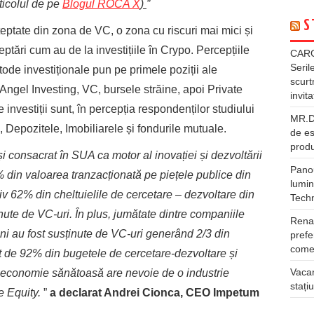
rticolul de pe
Blogul ROCA X
)
”
S
ptate din zona de VC, o zona cu riscuri mai mici și
eptări cum au de la investițiile în Crypo. Percepțiile
CARG
Seril
tode investiționale pun pe primele poziții ale
scurt
ngel Investing, VC, bursele străine, apoi Private
invita
 investiții sunt, în percepția respondenților studiului
MR.DI
, Depozitele, Imobiliarele și fondurile mutuale.
de es
produ
i consacrat în SUA ca motor al inovației și dezvoltării
Panou
 din valoarea tranzacționată pe piețele publice din
lumin
iv 62% din cheltuielile de cercetare – dezvoltare din
Tech
nute de VC-uri.
Ȋ
n plus, jumătate dintre companiile
Rena
 ani au fost susținute de VC-uri generând 2/3 din
prefe
comer
lt de 92% din bugetele de cercetare-dezvoltare și
Vacan
e economie sănătoasă are nevoie de o industrie
stați
e Equity.
”
a declarat Andrei Cionca, CEO Impetum