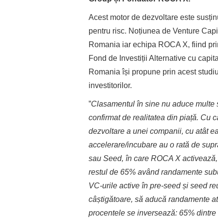
Acest motor de dezvoltare este susținu
pentru risc. Noțiunea de Venture Capit
Romania iar echipa ROCA X, fiind pri
Fond de Investiții Alternative cu capi
Romania își propune prin acest studiu 
investitorilor.
”
Clasamentul în sine nu aduce multe su
confirmat de realitatea din piață. Cu c
dezvoltare a unei companii, cu atât ea 
accelerare/incubare au o rată de supra
sau Seed, în care ROCA X activează, 
restul de 65% având randamente subun
VC-urile active în pre-seed și seed r
câștigătoare, să aducă randamente atr
procentele se inversează: 65% dintre 