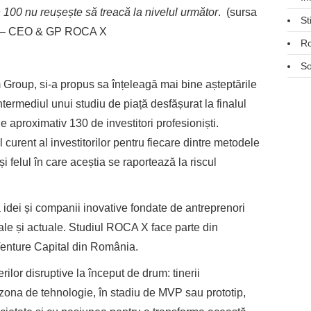
n 100 nu reușește să treacă la nivelul următor
. (sursa
St
an – CEO & GP ROCA X
R
So
roup, si-a propus sa înțeleagă mai bine așteptările
 intermediul unui studiu de piață desfășurat la finalul
de aproximativ 130 de investitori profesioniști.
l curent al investitorilor pentru fiecare dintre metodele
 și felul în care aceștia se raportează la riscul
idei și companii inovative fondate de antreprenori
ale și actuale. Studiul ROCA X face parte din
Venture Capital din România.
ilor disruptive la început de drum: tinerii
 zona de tehnologie, în stadiu de MVP sau prototip,