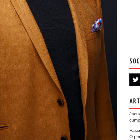
SOC
ART
Jacuz
cumpe
Fasci
O per