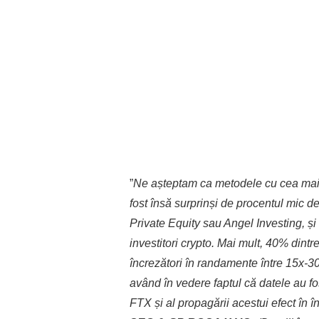
”
Ne așteptam ca metodele cu cea mai 
fost
î
nsă surprinși de procentul mic de
Private Equity sau Angel Investing, și
investitori crypto. Mai mult, 40% dint
încrezători în randamente între 15x-30
având în vedere faptul că datele au fos
FTX și al propagării acestui efect în î