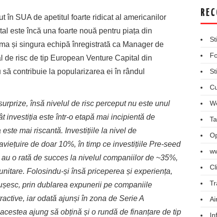
REC
t în SUA de apetitul foarte ridicat al americanilor
al este încă una foarte nouă pentru piața din
St
ma și singura echipă înregistrată ca Manager de
Fo
tal de risc de tip European Venture Capital din
să contribuie la popularizarea ei în rândul
St
Cu
rprize, însă nivelul de risc perceput nu este unul
We
ât investiția este într-o etapă mai incipientă de
Ta
este mai riscantă. Investițiile la nivel de
Op
viețuire de doar 10%, în timp ce investițiile Pre-seed
ww
au o rată de succes la nivelul companiilor de ~35%,
Cl
itare. Folosindu-și însă priceperea și experiența,
Tr
eușesc, prin dublarea expunerii pe companiile
active, iar odată ajunși în zona de Serie A
Ai
acestea ajung să obțină și o rundă de finanțare de tip
In