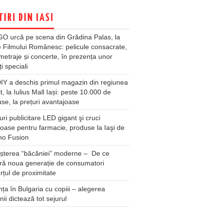
TIRI DIN IASI
O urcă pe scena din Grădina Palas, la
e Filmului Românesc: pelicule consacrate,
metraje și concerte, în prezența unor
ți speciali
Y a deschis primul magazin din regiunea
t, la Iulius Mall Iași: peste 10.000 de
se, la prețuri avantajoase
ri publicitare LED gigant şi cruci
oase pentru farmacie, produse la Iaşi de
no Fusion
șterea “băcăniei” moderne – De ce
ră noua generație de consumatori
țul de proximitate
ța în Bulgaria cu copiii – alegerea
unii dictează tot sejurul