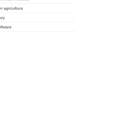
iri agricultura
ozy
ftware