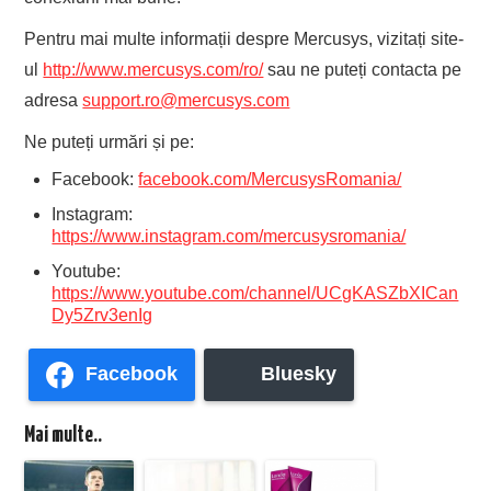
Pentru mai multe informații despre Mercusys, vizitați site-
ul
http://www.mercusys.com/ro/
sau ne puteți contacta pe
adresa
support.ro@mercusys.com
Ne puteți urmări și pe:
Facebook:
facebook.com/MercusysRomania/
Instagram:
https://www.instagram.com/mercusysromania/
Youtube:
https://www.youtube.com/channel/UCgKASZbXICan
Dy5Zrv3enIg
Facebook
Bluesky
Mai multe..