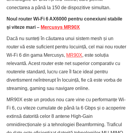
conectarea a până la 150 de dispozitive simultan.
Noul router Wi-Fi 6 AX6000 pentru conexiuni stabile
și viteze mari –
Mercusys MR90X
Dacă nu sunteți în căutarea unui sistem mesh și un
router vă este suficient pentru locuință, cel mai nou router
Wi-Fi 6 din gama Mercusys,
MR90X
, este soluția
relevantă. Acest router este net superior comparativ cu
routerele standard, lucru care îl face ideal pentru
divertisment neîntrerupt în locuință, fie că este vorba de
streaming, gaming sau navigare online.
MR90X este un produs nou care vine cu performanțe Wi-
Fi 6, cu viteze cumulate de până la 6 Gbps și o acoperire
extinsă datorită celor 8 antene High-Gain
omnidirecționale și a tehnologiei Beamforming. Traficul
de date este eficientizat datorită tehnologiilor MU-MIMO