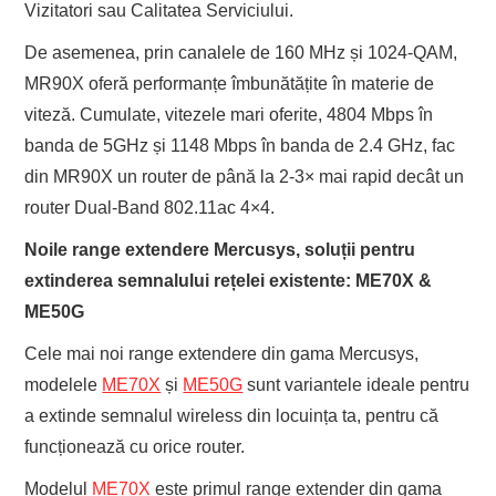
Vizitatori sau Calitatea Serviciului.
De asemenea, prin canalele de 160 MHz și 1024-QAM,
MR90X oferă performanțe îmbunătățite în materie de
viteză. Cumulate, vitezele mari oferite, 4804 Mbps în
banda de 5GHz și 1148 Mbps în banda de 2.4 GHz, fac
din MR90X un router de până la 2-3× mai rapid decât un
router Dual-Band 802.11ac 4×4.
Noile range extendere Mercusys, soluții pentru
extinderea semnalului rețelei existente: ME70X &
ME50G
Cele mai noi range extendere din gama Mercusys,
modelele
ME70X
și
ME50G
sunt variantele ideale pentru
a extinde semnalul wireless din locuința ta, pentru că
funcționează cu orice router.
Modelul
ME70X
este primul range extender din gama