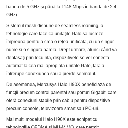
banda de 5 GHz și până la 1148 Mbps în banda de 2.4
GHz).
Sistemul mesh dispune de seamless roaming, o
tehnologie care face ca unitățile Halo să lucreze
împreună pentru a crea o rețea unificată, cu un singur
nume și o singură parolă. Drept urmare, atunci când vă
deplasați prin locuință, dispozitivele se vor conecta
automat la cea mai apropiată unitate Halo, fără a
întrerupe conexiunea sau a pierde semnalul.
De asemenea, Mercusys Halo H90X beneficiază de
funcții precum control parental sau porturi Gigabit, care
oferă conexiuni stabile prin cablu pentru dispozitive
precum console, televizoare smart sau PC-uri.
Mai mult, modelul Halo H90X este echipat cu
tehnologiile OFDMA și MU-MIMO, care permit