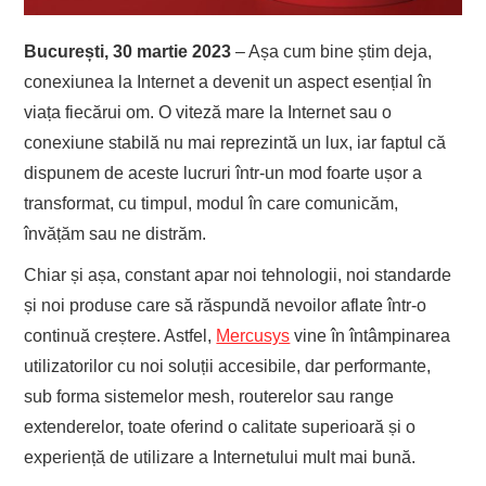
EVENIMENTE
București, 30 martie 2023
– Așa cum bine știm deja,
conexiunea la Internet a devenit un aspect esențial în
TECH
viața fiecărui om. O viteză mare la Internet sau o
conexiune stabilă nu mai reprezintă un lux, iar faptul că
BICICLETE
dispunem de aceste lucruri într-un mod foarte ușor a
transformat, cu timpul, modul în care comunicăm,
învățăm sau ne distrăm.
Chiar și așa, constant apar noi tehnologii, noi standarde
și noi produse care să răspundă nevoilor aflate într-o
continuă creștere. Astfel,
Mercusys
vine în întâmpinarea
utilizatorilor cu noi soluții accesibile, dar performante,
sub forma sistemelor mesh, routerelor sau range
extenderelor, toate oferind o calitate superioară și o
experiență de utilizare a Internetului mult mai bună.