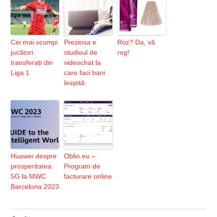
Cei mai scumpi
Preziosa e
Roz? Da, vă
jucători
studioul de
rog!
transferați din
videochat la
Liga 1
care faci bani
liniștită
Huawei despre
Oblio.eu –
prosperitatea
Program de
5G la MWC
facturare online
Barcelona 2023