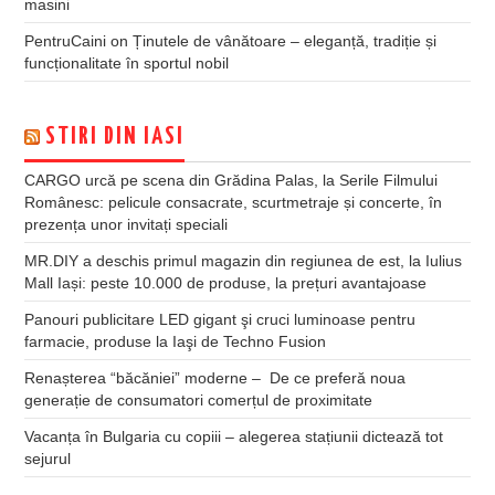
masini
PentruCaini
on
Ținutele de vânătoare – eleganță, tradiție și
funcționalitate în sportul nobil
STIRI DIN IASI
CARGO urcă pe scena din Grădina Palas, la Serile Filmului
Românesc: pelicule consacrate, scurtmetraje și concerte, în
prezența unor invitați speciali
MR.DIY a deschis primul magazin din regiunea de est, la Iulius
Mall Iași: peste 10.000 de produse, la prețuri avantajoase
Panouri publicitare LED gigant şi cruci luminoase pentru
farmacie, produse la Iaşi de Techno Fusion
Renașterea “băcăniei” moderne – De ce preferă noua
generație de consumatori comerțul de proximitate
Vacanța în Bulgaria cu copiii – alegerea stațiunii dictează tot
sejurul