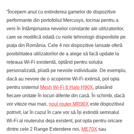
“Începem anul cu extinderea gamelor de dispozitive
performante din portofoliul Mercusys, tocmai pentru a
veni în întâmpinarea nevoilor constante ale utilizatorilor,
care se modifică odată cu noile tehnologii disponibile pe
piața din România. Cele 4 noi dispozitive lansate oferă
posibilitatea utilizatorilor de a alege să facă update la
rețeaua Wi-Fi existentă, optând pentru soluția
personalizată, pliată pe nevoile individuale. De exemplu,
dacă au nevoie de o acoperire Wi-Fi extinsă, pot opta
pentru sistemul
Mesh Wi-Fi 6 Halo H90X
, plasând
fiecare unitate în locuri diferite din casă. În schimb, dacă
vor viteze mai mari,
noul router MR90X
este dispozitivul
potrivit, iar în cazul în care vor să își extindă semnalul
Wi-Fi al routerului deja existent, pot opta pentru oricare
dintre cele 2 Range Extendere noi,
ME70X
sau