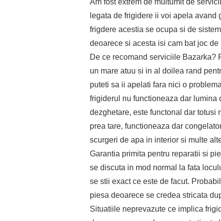
Am fost extrem de multumit de servicii
legata de frigidere ii voi apela avand
frigdere acestia se ocupa si de sistem
deoarece si acesta isi cam bat joc de 
De ce recomand serviciile Bazarka? Pai 
un mare atuu si in al doilea rand pentru
puteti sa ii apelati fara nici o probl
frigiderul nu functioneaza dar lumina 
dezghetare, este functonal dar totusi 
prea tare, functioneaza dar congelato
scurgeri de apa in interior si multe alt
Garantia primita pentru reparatii si pie
se discuta in mod normal la fata locul
se stii exact ce este de facut. Proba
piesa deoarece se credea stricata dup
Situatiile neprevazute ce implica fri