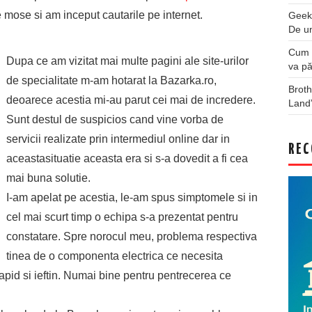
 mose si am inceput cautarile pe internet.
Geek
De u
Cum a
Dupa ce am vizitat mai multe pagini ale site-urilor
va pă
de specialitate m-am hotarat la Bazarka.ro,
Broth
deoarece acestia mi-au parut cei mai de incredere.
Land
Sunt destul de suspicios cand vine vorba de
servicii realizate prin intermediul online dar in
REC
aceastasituatie aceasta era si s-a dovedit a fi cea
mai buna solutie.
I-am apelat pe acestia, le-am spus simptomele si in
cel mai scurt timp o echipa s-a prezentat pentru
constatare. Spre norocul meu, problema respectiva
tinea de o componenta electrica ce necesita
rapid si ieftin. Numai bine pentru pentrecerea ce