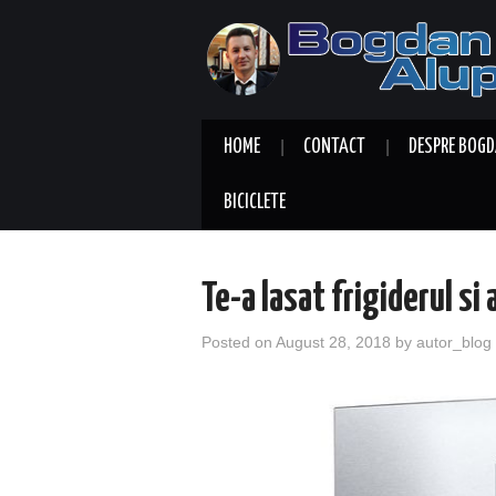
HOME
CONTACT
DESPRE BOGD
BICICLETE
Te-a lasat frigiderul si
Posted on
August 28, 2018
by
autor_blog