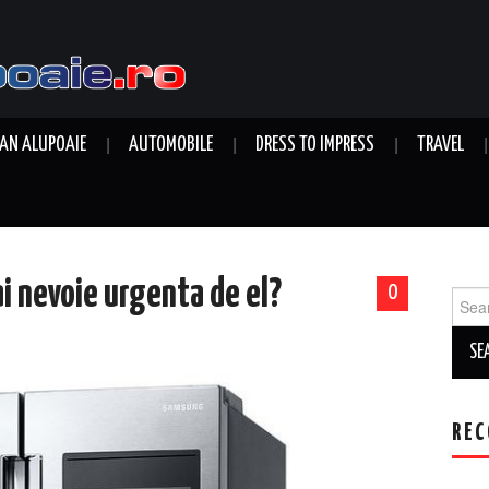
AN ALUPOAIE
AUTOMOBILE
DRESS TO IMPRESS
TRAVEL
 ai nevoie urgenta de el?
0
Sear
for:
REC