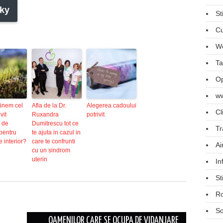
ky
St
Cu
We
Ta
Op
ww
inem cel
Afla de la Dr.
Alegerea cadoului
Cl
vit
Ruxandra
potrivit
 de
Dumitrescu tot ce
Tr
pentru
te ajuta in cazul in
e interior?
care te confrunti
Ai
cu un sindrom
uterin
In
St
R
So
OAMENILOR CARE SE OCUPA DE VIDANJARE