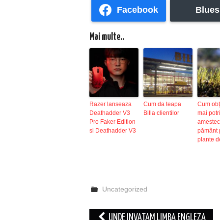
Facebook
Blues
Mai multe..
Razer lanseaza
Cum da teapa
Cum obț
Deathadder V3
Billa clientilor
mai potri
Pro Faker Edition
amestec
si Deathadder V3
pământ 
plante d
Uncategorized
Post
UNDE INVATAM LIMBA ENGLEZA