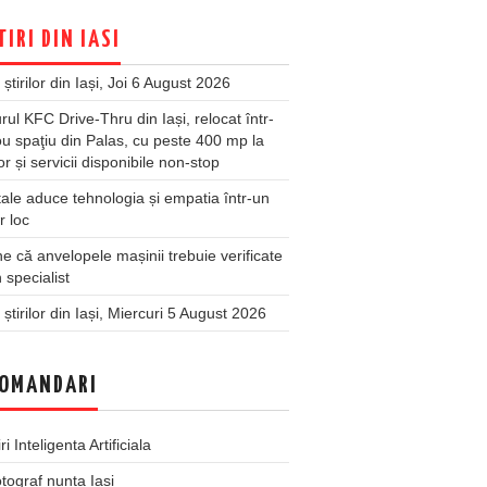
TIRI DIN IASI
 știrilor din Iași, Joi 6 August 2026
rul KFC Drive-Thru din Iași, relocat într-
u spaţiu din Palas, cu peste 400 mp la
ior și servicii disponibile non-stop
ale aduce tehnologia și empatia într-un
r loc
 că anvelopele mașinii trebuie verificate
 specialist
 știrilor din Iași, Miercuri 5 August 2026
OMANDARI
iri Inteligenta Artificiala
tograf nunta Iasi