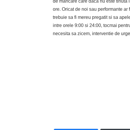
de mancare care daca nu este tinuta l
ore. Oricat de noi sau performante ar 
trebuie sa fi mereu pregatit si sa apel
intre orele 9:00 si 24:00, tocmai pen
necesita sa zicem, interventie de urge