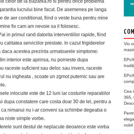
le celor de la Bazarka.ro si pentru orice problema
 garantia lucrului bine facut. De asemenea pe langa
e de aer conditionat, fiind o veste buna pentru mine
mine fix cam am nevoie sa il folosesc.
COM
in primul rand datorita interventiilor rapide, fiind
 calitatea serviciilor prestate. In cazul frigiderelor
Vio
o
masi
ema daca acestea prezinta urmatoarele simptome:
EPo
din interior este aprinsa, nu porneste dupa
tradiț
nu raceste suficient sau deloc sau invers, raceste
EPo
rul nu ingheata , scoate un zgmot puternic sau are
compl
ele.
Cea m
sele inlocuite este de 12 luni iar costurile reparatiilor
365, 
ui dupa constatere care costa doar 30 de lei, pentru a
Desco
bil ca nimanui nu i-ar conveni sa schimbe degeaba o
Pentr
a niste simple vorbe.
elega
nobil
giderele sunt destul de neplacute deoarece este vorba