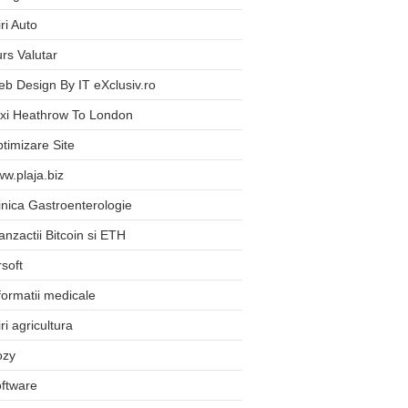
iri Auto
rs Valutar
b Design By IT eXclusiv.ro
xi Heathrow To London
timizare Site
w.plaja.biz
inica Gastroenterologie
anzactii Bitcoin si ETH
rsoft
formatii medicale
iri agricultura
ozy
ftware