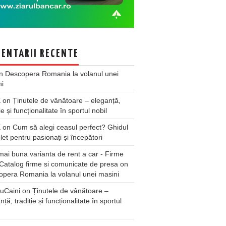
ENTARII RECENTE
n
Descopera Romania la volanul unei
ni
X
on
Ținutele de vânătoare – eleganță,
ie și funcționalitate în sportul nobil
X
on
Cum să alegi ceasul perfect? Ghidul
et pentru pasionați și începători
ai buna varianta de rent a car - Firme
Catalog firme si comunicate de presa
on
pera Romania la volanul unei masini
uCaini
on
Ținutele de vânătoare –
nță, tradiție și funcționalitate în sportul