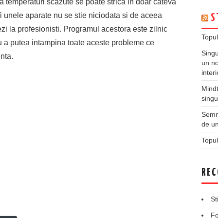
a temperaturi scazute se poate strica in doar cateva
fi unele aparate nu se stie niciodata si de aceea
S
ezi la profesionisti. Programul acestora este zilnic
Topul
tru a putea intampina toate aceste probleme ce
Singu
nta.
un no
inter
Mindt
singu
Semne
de un
Topul
REC
St
Fo