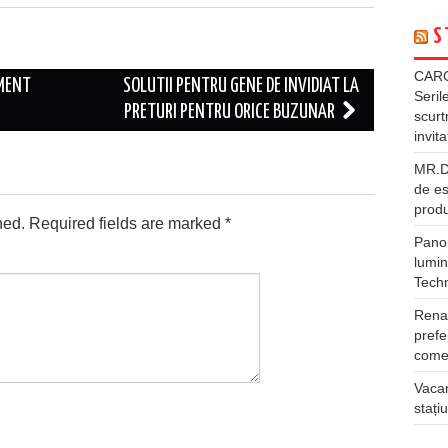
S
CARG
MENT
SOLUTII PENTRU GENE DE INVIDIAT LA
Seril
PRETURI PENTRU ORICE BUZUNAR
scurt
invita
MR.DI
de es
produ
hed.
Required fields are marked
*
Panou
lumin
Tech
Rena
prefe
comer
Vacan
stați