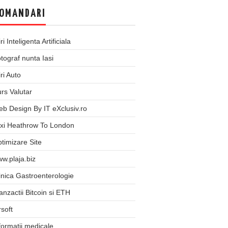
OMANDARI
iri Inteligenta Artificiala
tograf nunta Iasi
iri Auto
rs Valutar
b Design By IT eXclusiv.ro
xi Heathrow To London
timizare Site
w.plaja.biz
inica Gastroenterologie
anzactii Bitcoin si ETH
rsoft
formatii medicale