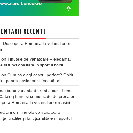
ENTARII RECENTE
n
Descopera Romania la volanul unei
ni
X
on
Ținutele de vânătoare – eleganță,
ie și funcționalitate în sportul nobil
X
on
Cum să alegi ceasul perfect? Ghidul
et pentru pasionați și începători
ai buna varianta de rent a car - Firme
Catalog firme si comunicate de presa
on
pera Romania la volanul unei masini
uCaini
on
Ținutele de vânătoare –
nță, tradiție și funcționalitate în sportul