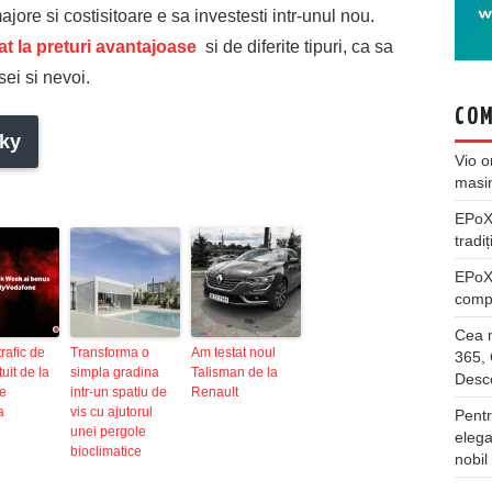
ore si costisitoare e sa investesti intr-unul nou.
at la preturi avantajoase
si de diferite tipuri, ca sa
sei si nevoi.
COM
ky
Vio
o
masi
EPo
tradiț
EPo
compl
Cea m
rafic de
Transforma o
Am testat noul
365, 
uit de la
simpla gradina
Talisman de la
Desco
e
intr-un spatiu de
Renault
a
vis cu ajutorul
Pentr
unei pergole
elega
bioclimatice
nobil