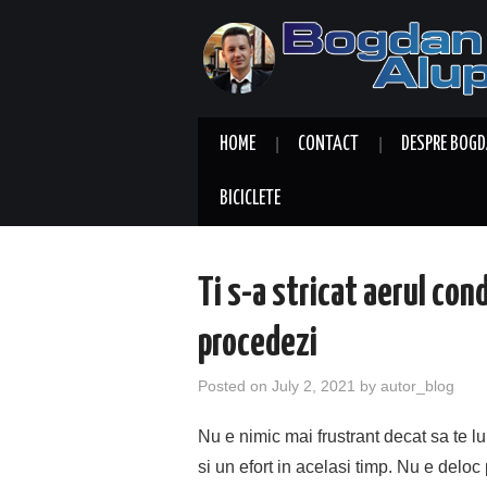
HOME
CONTACT
DESPRE BOGD
BICICLETE
Ti s-a stricat aerul con
procedezi
Posted on
July 2, 2021
by
autor_blog
Nu e nimic mai frustrant decat sa te lu
si un efort in acelasi timp. Nu e delo