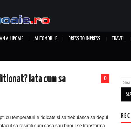
AN ALUPOAIE
AUTOMOBILE
DRESS TO IMPRESS
TRAVEL
ditionat? Iata cum sa
0
Sear
for:
REC
pti cu temperaturile ridicate si sa trebuiasca sa depui
c placut sa resimti cum casa sau biroul se transforma