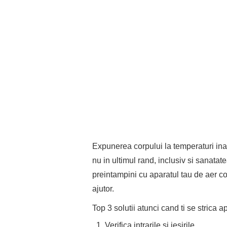
Expunerea corpului la temperaturi inalt
nu in ultimul rand, inclusiv si sanata
preintampini cu aparatul tau de aer con
ajutor.
Top 3 solutii atunci cand ti se strica 
Verifica intrarile si iesirile