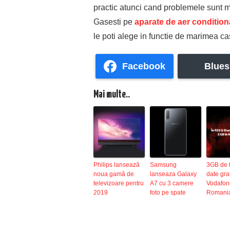
practic atunci cand problemele sunt maj
Gasesti pe
aparate de aer condition
le poti alege in functie de marimea ca
Facebook
Blues
Mai multe..
Philips lansează
Samsung
3GB de t
noua gamă de
lanseaza Galaxy
date grat
televizoare pentru
A7 cu 3 camere
Vodafon
2019
foto pe spate
Romani