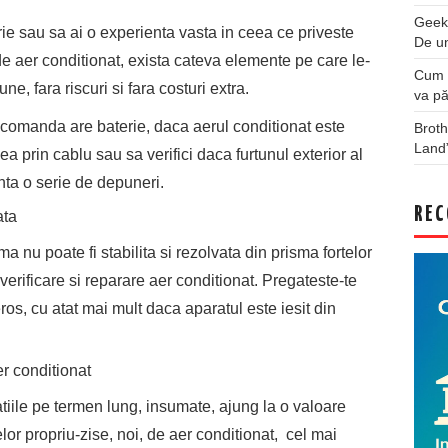
Geek
ie sau sa ai o experienta vasta in ceea ce priveste
De u
e aer conditionat, exista cateva elemente pe care le-
Cum a
une, fara riscuri si fara costuri extra.
va pă
ecomanda are baterie, daca aerul conditionat este
Broth
Land
ea prin cablu sau sa verifici daca furtunul exterior al
nta o serie de depuneri.
REC
ata
 nu poate fi stabilita si rezolvata din prisma fortelor
 verificare si reparare aer conditionat. Pregateste-te
ros, cu atat mai mult daca aparatul este iesit din
er conditionat
tiile pe termen lung, insumate, ajung la o valoare
lor propriu-zise, noi, de aer conditionat, cel mai