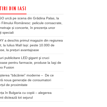
TIRI DIN IASI
O urcă pe scena din Grădina Palas, la
e Filmului Românesc: pelicule consacrate,
metraje și concerte, în prezența unor
ți speciali
Y a deschis primul magazin din regiunea
t, la Iulius Mall Iași: peste 10.000 de
se, la prețuri avantajoase
ri publicitare LED gigant şi cruci
oase pentru farmacie, produse la Iaşi de
no Fusion
șterea “băcăniei” moderne – De ce
ră noua generație de consumatori
țul de proximitate
ța în Bulgaria cu copiii – alegerea
unii dictează tot sejurul