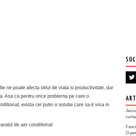
SOC
e ne poate afecta stilul de viata si productivitate, dar
tea. Asa ca pentru orice problema pe care o
ART
ditionat, exista cel putin o solutie care sa-ti vina in
Jacuz
cumpe
aparatul de aer conditionat
Fasci
O per