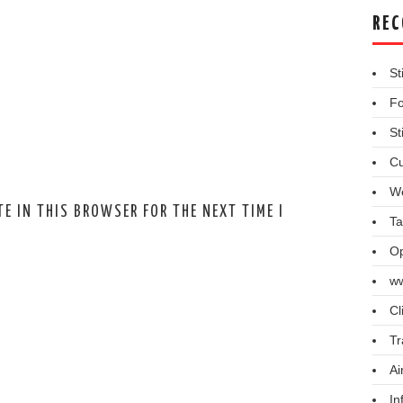
REC
St
Fo
St
Cu
We
E IN THIS BROWSER FOR THE NEXT TIME I
Ta
Op
ww
Cl
Tr
Ai
In