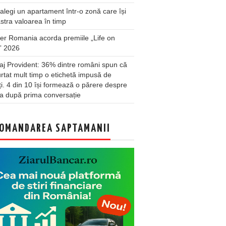
legi un apartament într-o zonă care își
stra valoarea în timp
er Romania acorda premiile „Life on
” 2026
j Provident: 36% dintre români spun că
rtat mult timp o etichetă impusă de
lți. 4 din 10 își formează o părere despre
a după prima conversație
OMANDAREA SAPTAMANII