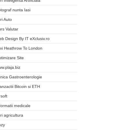
iri Inteligenta Artificiala
tograf nunta Iasi
iri Auto
rs Valutar
b Design By IT eXclusiv.ro
xi Heathrow To London
timizare Site
w.plaja.biz
inica Gastroenterologie
anzactii Bitcoin si ETH
rsoft
formatii medicale
iri agricultura
ozy