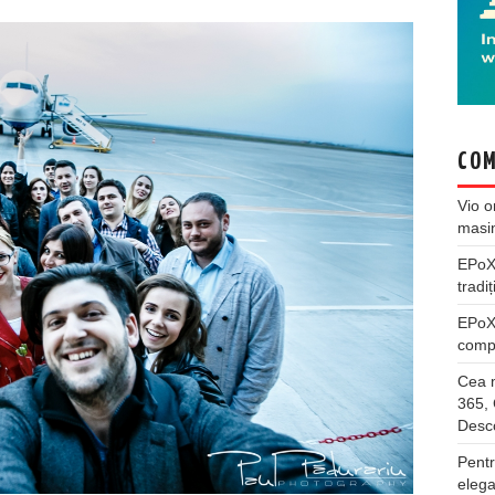
COM
Vio
o
masi
EPo
tradiț
EPo
compl
Cea m
365, 
Desco
Pentr
elega