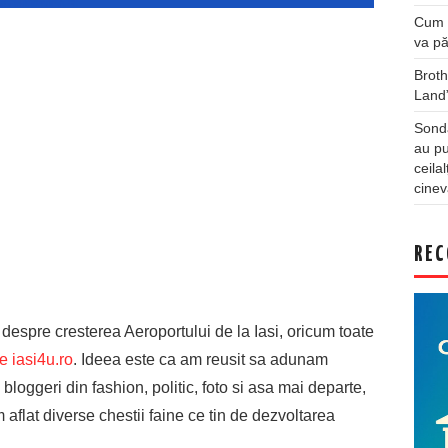
Cum a
va pă
Broth
Land
Sonda
au pu
ceila
cinev
REC
 despre cresterea Aeroportului de la Iasi, oricum toate
e iasi4u.ro
. Ideea este ca am reusit sa adunam
bloggeri din fashion, politic, foto si asa mai departe,
am aflat diverse chestii faine ce tin de dezvoltarea