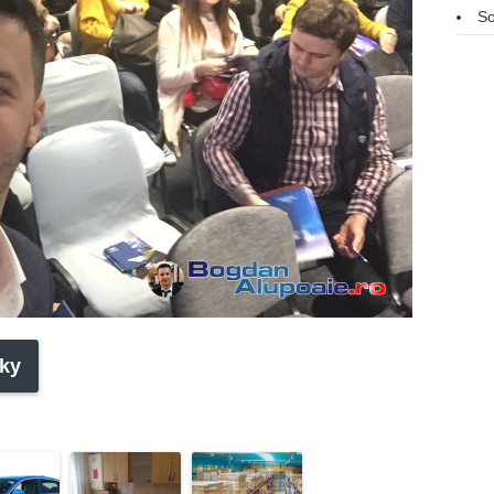
So
ky