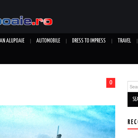
AN ALUPOAIE
AUTOMOBILE
DRESS TO IMPRESS
TRAVEL
0
Sear
for:
REC