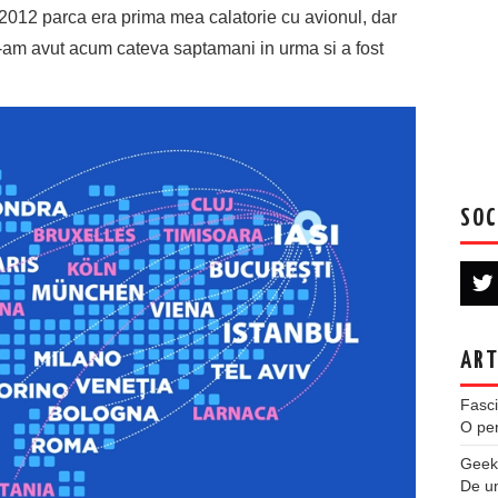
 2012 parca era prima mea calatorie cu avionul, dar
 l-am avut acum cateva saptamani in urma si a fost
SOC
ART
Fasci
O per
Geek
De u