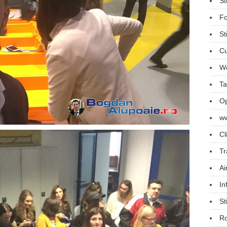
St
Fo
St
Cu
We
Ta
Op
ww
Cl
Tr
Ai
In
St
R