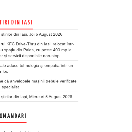
TIRI DIN IASI
 știrilor din Iași, Joi 6 August 2026
rul KFC Drive-Thru din Iași, relocat într-
u spaţiu din Palas, cu peste 400 mp la
ior și servicii disponibile non-stop
ale aduce tehnologia și empatia într-un
r loc
 că anvelopele mașinii trebuie verificate
 specialist
 știrilor din Iași, Miercuri 5 August 2026
OMANDARI