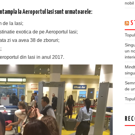
nobil
a intampla la Aeroportul Iasi sunt urmatoarele:
S
de la Iasi;
inatie exotica de pe Aeroportul Iasi;
Topul
ata zi va avea 38 de zboruri;
Singu
;
un no
inter
roportul din Iasi in anul 2017.
Mindt
singu
Semne
de un
Topul
REC