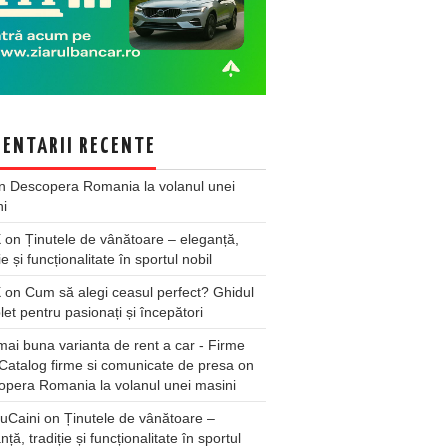
ENTARII RECENTE
n
Descopera Romania la volanul unei
ni
X
on
Ținutele de vânătoare – eleganță,
ie și funcționalitate în sportul nobil
X
on
Cum să alegi ceasul perfect? Ghidul
et pentru pasionați și începători
ai buna varianta de rent a car - Firme
Catalog firme si comunicate de presa
on
pera Romania la volanul unei masini
uCaini
on
Ținutele de vânătoare –
nță, tradiție și funcționalitate în sportul