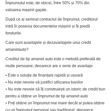
Împrumutul este, de obicei, între 50% și 70% din
valoarea mașinii gajate.
După ce a
i
semnat contractul de împrumut, creditorul
intră în posesia documentelor mașinii și
îți
predă
fondurile.
C
are sunt avantajele și dezavantajele
unui credi
t
amanet
auto?
Creditul de tip
amanet
auto este o metodă preferată de
multe persoane, deoarece are o serie de avantaje:
•
Este o soluție de finanțare rapidă și ușoară
•
Nu este nevoie să justifici utilizarea banilor
•
Nu este nevoie să îți
construiești un istoric de credit bun
pentru a obține un
împrumut de
tip
amanet auto
•
Poți obține un împrumut mai mare decât ai putea obține
cu un împrumut personal sau tradițional, deoarece