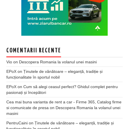
COMENTARII RECENTE
Vio
on
Descopera Romania la volanul unei masini
EPoX
on
Ținutele de vânătoare – eleganță, tradiție și
funcționalitate în sportul nobil
EPoX
on
Cum să alegi ceasul perfect? Ghidul complet pentru
pasionați și începători
Cea mai buna varianta de rent a car - Firme 365, Catalog firme
si comunicate de presa
on
Descopera Romania la volanul unei
masini
PentruCaini
on
Ținutele de vânătoare – eleganță, tradiție și
funcționalitate în sportul nobil