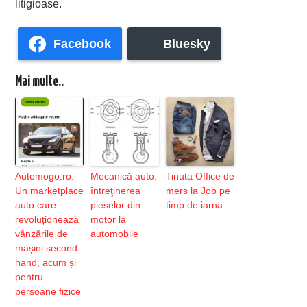
litigioase.
Facebook
Bluesky
Mai multe..
Automogo.ro:
Mecanică auto:
Tinuta Office de
Un marketplace
întreţinerea
mers la Job pe
auto care
pieselor din
timp de iarna
revoluționează
motor la
vânzările de
automobile
mașini second-
hand, acum și
pentru
persoane fizice