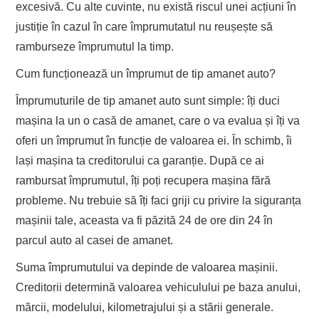
excesivă. Cu alte cuvinte, nu există riscul unei acțiuni în
justiție în cazul în care împrumutatul nu reușește să
ramburseze împrumutul
la timp.
Cum funcționează un împrumut de
tip
amanet auto?
Împrumuturile
de t
ip
a
manet auto sunt simple:
îți duci
mașina la un
o casă de
amanet, care o va evalua și
îți
va
oferi un împrumut în funcție de valoarea ei. În schimb, îi
l
ași
mașina
ta
creditorului ca garanție. După ce ai
rambursat împrumutul,
îți poți
recupera mașina
fără
pr
obleme. Nu trebuie să îți faci griji cu privire la siguranța
mașinii tale, aceasta va fi păzită 24 de ore din 24 în
parcul auto al casei de amanet.
Suma împrumutului va depinde de valoarea mașinii.
Creditorii determină valoarea vehiculului pe baza anului,
mărcii, modelului, kilometrajului și a stării generale.