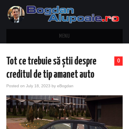
MENU
HOME
Tot ce trebuie să știi despre
0
CONTACT
creditul de tip amanet auto
DESPRE BOGDAN ALUPOAIE
Posted on
July 18, 2023
by
eBogdan
AUTOMOBILE
DRESS TO IMPRESS
TRAVEL