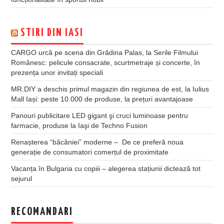
STIRI DIN IASI
CARGO urcă pe scena din Grădina Palas, la Serile Filmului
Românesc: pelicule consacrate, scurtmetraje și concerte, în
prezența unor invitați speciali
MR.DIY a deschis primul magazin din regiunea de est, la Iulius
Mall Iași: peste 10.000 de produse, la prețuri avantajoase
Panouri publicitare LED gigant şi cruci luminoase pentru
farmacie, produse la Iaşi de Techno Fusion
Renașterea “băcăniei” moderne – De ce preferă noua
generație de consumatori comerțul de proximitate
Vacanța în Bulgaria cu copiii – alegerea stațiunii dictează tot
sejurul
RECOMANDARI