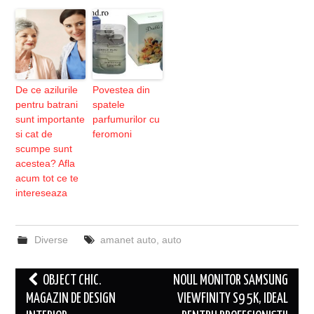
De ce azilurile
Povestea din
pentru batrani
spatele
sunt importante
parfumurilor cu
si cat de
feromoni
scumpe sunt
acestea? Afla
acum tot ce te
intereseaza
Diverse
amanet auto
,
auto
Post
OBJECT CHIC.
NOUL MONITOR SAMSUNG
navigation
MAGAZIN DE DESIGN
VIEWFINITY S9 5K, IDEAL