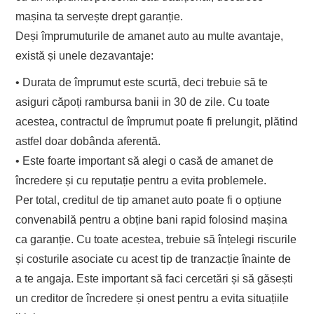
mașina ta servește drept garanție.
D
eși împrumuturile de amanet au
to au multe avantaje,
există și unele dezavantaje:
•
Durata de
î
mprumut e
ste scurt
ă
, deci trebu
ie s
ă
te
asiguri c
ă
po
ț
i rambursa banii in 30 de zile. Cu toate
ace
stea, contractu
l de
î
mprumut
poate
fi prelungit, pl
ă
tind
astfel
doar
dob
â
nda aferent
ă
.
•
E
ste
foarte
important să alegi o c
asă de amanet
de
încredere și cu reputație
pentru a evita problemele.
P
er total,
creditu
l de tip
amanet
auto
poate fi o opțiune
convenabilă pentru a obține bani rapid folosind mașina
ca garanție. Cu toate acestea, trebuie să înțelegi riscurile
și costurile asociate cu acest tip de tranzacție înainte de
a
te
angaja. Este important să
faci c
ercetări și să găs
ești
un creditor de încredere și onest pentru a evita situațiile