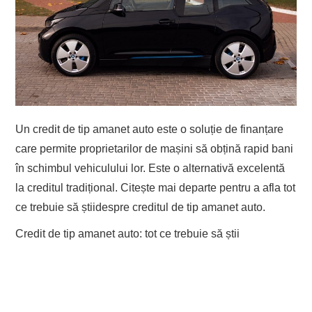
EVENIMENTE
TECH
BICICLETE
Un credit
de tip
amanet auto
este o soluție de finanțare
care permite proprietarilor de mașini să obțină rapid bani
în schimbul vehiculului lor. Este o alternativă
excelentă
la creditul
tradițional
. Cit
ește
mai departe pentru a afla tot
ce trebuie să ști
i
despre
creditul
de tip
amanet auto.
Credit
de tip
amanet auto:
tot ce trebuie să știi