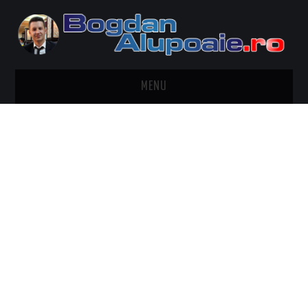
MENU
HOME
CONTACT
DESPRE BOGDAN ALUPOAIE
AUTOMOBILE
DRESS TO IMPRESS
TRAVEL