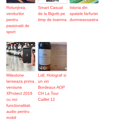
Rotunjirea
Smart Casual
Istoria din
veniturilor
de la Bigotti pe
spatele farfuriei
pentru
timp de toamna
dumneavoastra
pasionatii de
sport
Milestone
Lidl, Holograf si
lanseaza prima
un vin
versiune
Bordeaux AOP
XProtect 2019
CH La Tour
cu noi
Caillet 12
functionalitati
audio pentru
mobil