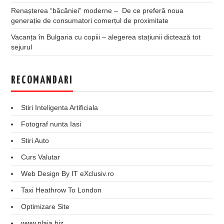
Renașterea “băcăniei” moderne – De ce preferă noua
generație de consumatori comerțul de proximitate
Vacanța în Bulgaria cu copiii – alegerea stațiunii dictează tot
sejurul
RECOMANDARI
Stiri Inteligenta Artificiala
Fotograf nunta Iasi
Stiri Auto
Curs Valutar
Web Design By IT eXclusiv.ro
Taxi Heathrow To London
Optimizare Site
www.plaja.biz