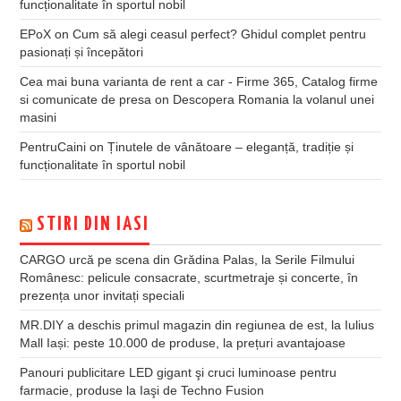
funcționalitate în sportul nobil
EPoX
on
Cum să alegi ceasul perfect? Ghidul complet pentru
pasionați și începători
Cea mai buna varianta de rent a car - Firme 365, Catalog firme
si comunicate de presa
on
Descopera Romania la volanul unei
masini
PentruCaini
on
Ținutele de vânătoare – eleganță, tradiție și
funcționalitate în sportul nobil
STIRI DIN IASI
CARGO urcă pe scena din Grădina Palas, la Serile Filmului
Românesc: pelicule consacrate, scurtmetraje și concerte, în
prezența unor invitați speciali
MR.DIY a deschis primul magazin din regiunea de est, la Iulius
Mall Iași: peste 10.000 de produse, la prețuri avantajoase
Panouri publicitare LED gigant şi cruci luminoase pentru
farmacie, produse la Iaşi de Techno Fusion