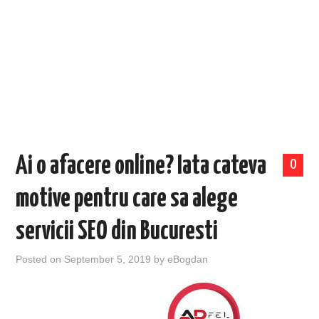
EVENIMENTE
TECH
BICICLETE
Ai o afacere online? Iata cateva
0
motive pentru care sa alege
servicii SEO din Bucuresti
Posted on
September 5, 2019
by
eBogdan