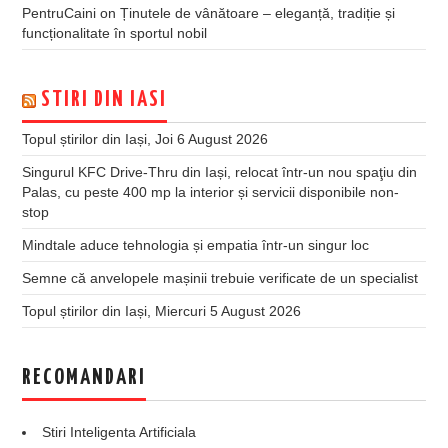
PentruCaini
on
Ținutele de vânătoare – eleganță, tradiție și
funcționalitate în sportul nobil
STIRI DIN IASI
Topul știrilor din Iași, Joi 6 August 2026
Singurul KFC Drive-Thru din Iași, relocat într-un nou spaţiu din
Palas, cu peste 400 mp la interior și servicii disponibile non-
stop
Mindtale aduce tehnologia și empatia într-un singur loc
Semne că anvelopele mașinii trebuie verificate de un specialist
Topul știrilor din Iași, Miercuri 5 August 2026
RECOMANDARI
Stiri Inteligenta Artificiala