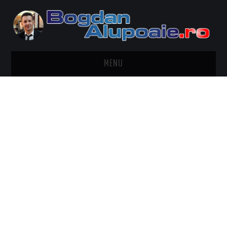
MENU
HOME
CONTACT
DESPRE BOGDAN ALUPOAIE
AUTOMOBILE
DRESS TO IMPRESS
TRAVEL