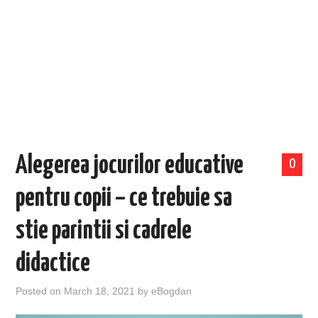
EVENIMENTE
TECH
BICICLETE
Alegerea jocurilor educative
0
pentru copii – ce trebuie sa
stie parintii si cadrele
didactice
Posted on
March 18, 2021
by
eBogdan