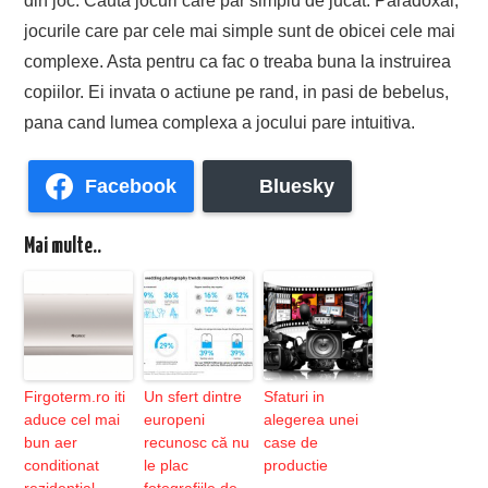
din joc. Cauta jocuri care par simplu de jucat. Paradoxal,
jocurile care par cele mai simple sunt de obicei cele mai
complexe. Asta pentru ca fac o treaba buna la instruirea
copiilor. Ei invata o actiune pe rand, in pasi de bebelus,
pana cand lumea complexa a jocului pare intuitiva.
Facebook
Bluesky
Mai multe..
Firgoterm.ro iti
Un sfert dintre
Sfaturi in
aduce cel mai
europeni
alegerea unei
bun aer
recunosc că nu
case de
conditionat
le plac
productie