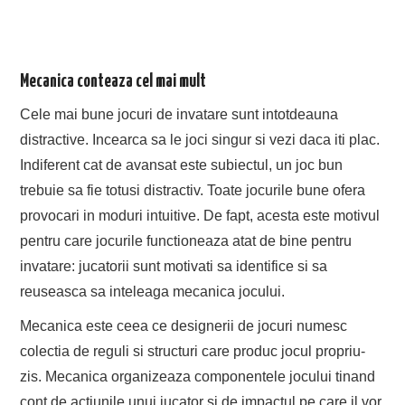
Mecanica conteaza cel mai mult
Cele mai bune jocuri de invatare sunt intotdeauna
distractive. Incearca sa le joci singur si vezi daca iti plac.
Indiferent cat de avansat este subiectul, un joc bun
trebuie sa fie totusi distractiv. Toate jocurile bune ofera
provocari in moduri intuitive. De fapt, acesta este motivul
pentru care jocurile functioneaza atat de bine pentru
invatare: jucatorii sunt motivati sa identifice si sa
reuseasca sa inteleaga mecanica jocului.
Mecanica este ceea ce designerii de jocuri numesc
colectia de reguli si structuri care produc jocul propriu-
zis. Mecanica organizeaza componentele jocului tinand
cont de actiunile unui jucator si de impactul pe care il vor