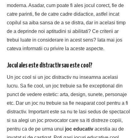
moderna. Asadar, cum poate fi ales jocul corect, fie de
catre parinti, fie de catre cadre didactice, astfel incat
copilul sa aiba sansa de a se distra, dar in acelasi timp
de a deprinde noi aptitudini si abilitati? Ce criterii ar
trebui luate in considerare in acest sens? Iata mai jos
cateva informatii cu privire la aceste aspecte.
Jocul ales este distractiv sau este cool?
Un joc cool si un joc distractiv nu inseamna acelasi
lucru. Sa fie cool, un joc trebuie sa fie exceptional din
punct de vedere estetic: arta, design, sunete, personaje
etc. Dar un joc nu trebuie sa fie neaparat cool pentru a fi
distractiv. Important este sa nu te lasi sedus de spectacol
si sa alegi un joc provocator care sa iti distreze copiii,
pentru ca de pe urma unui
joc educativ
acestia au de
invatat si de castigat. Poti gasi jocuri educative cool