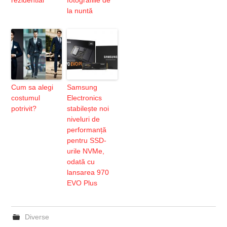
rezidential
fotografiile de
la nuntă
Cum sa alegi
Samsung
costumul
Electronics
potrivit?
stabilește noi
niveluri de
performanță
pentru SSD-
urile NVMe,
odată cu
lansarea 970
EVO Plus
Diverse