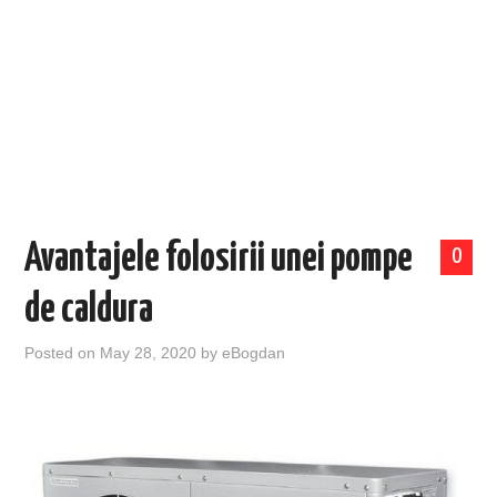
EVENIMENTE
TECH
BICICLETE
Avantajele folosirii unei pompe
0
de caldura
Posted on
May 28, 2020
by
eBogdan