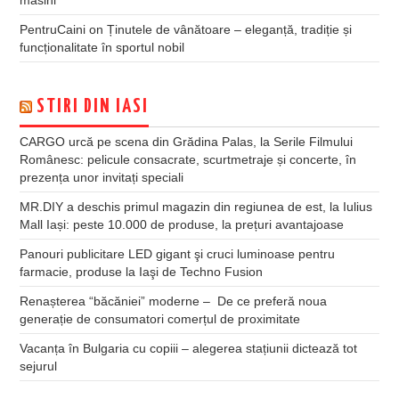
masini
PentruCaini
on
Ținutele de vânătoare – eleganță, tradiție și
funcționalitate în sportul nobil
STIRI DIN IASI
CARGO urcă pe scena din Grădina Palas, la Serile Filmului
Românesc: pelicule consacrate, scurtmetraje și concerte, în
prezența unor invitați speciali
MR.DIY a deschis primul magazin din regiunea de est, la Iulius
Mall Iași: peste 10.000 de produse, la prețuri avantajoase
Panouri publicitare LED gigant şi cruci luminoase pentru
farmacie, produse la Iaşi de Techno Fusion
Renașterea “băcăniei” moderne – De ce preferă noua
generație de consumatori comerțul de proximitate
Vacanța în Bulgaria cu copiii – alegerea stațiunii dictează tot
sejurul