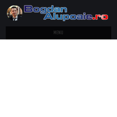
MENU
HOME
CONTACT
DESPRE BOGDAN ALUPOAIE
AUTOMOBILE
DRESS TO IMPRESS
TRAVEL