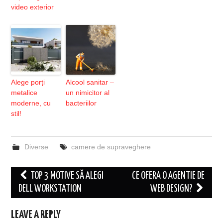
video exterior
Alege porți
Alcool sanitar –
metalice
un nimicitor al
moderne, cu
bacteriilor
stil!
Diverse
camere de supraveghere
Post
TOP 3 MOTIVE SĂ ALEGI
CE OFERA O AGENTIE DE
navigation
DELL WORKSTATION
WEB DESIGN?
LEAVE A REPLY