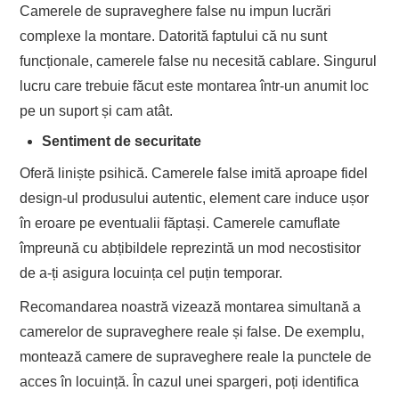
Camerele de supraveghere false nu impun lucrări
complexe la montare. Datorită faptului că nu sunt
funcționale, camerele false nu necesită cablare. Singurul
lucru care trebuie făcut este montarea într-un anumit loc
pe un suport și cam atât.
Sentiment de securitate
Oferă liniște psihică. Camerele false imită aproape fidel
design-ul produsului autentic, element care induce ușor
în eroare pe eventualii făptași. Camerele camuflate
împreună cu abțibildele reprezintă un mod necostisitor
de a-ți asigura locuința cel puțin temporar.
Recomandarea noastră vizează montarea simultană a
camerelor de supraveghere reale și false. De exemplu,
montează camere de supraveghere reale la punctele de
acces în locuință. În cazul unei spargeri, poți identifica