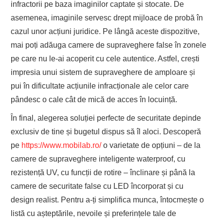
infractorii pe baza imaginilor captate și stocate. De
asemenea, imaginile servesc drept mijloace de probă în
cazul unor acțiuni juridice. Pe lângă aceste dispozitive,
mai poți adăuga camere de supraveghere false în zonele
pe care nu le-ai acoperit cu cele autentice. Astfel, crești
impresia unui sistem de supraveghere de amploare și
pui în dificultate acțiunile infracționale ale celor care
pândesc o cale cât de mică de acces în locuință.
În final, alegerea soluției perfecte de securitate depinde
exclusiv de tine și bugetul dispus să îl aloci. Descoperă
pe
https://www.mobilab.ro/
o varietate de opțiuni – de la
camere de supraveghere inteligente waterproof, cu
rezistență UV, cu funcții de rotire – înclinare și până la
camere de securitate false cu LED încorporat și cu
design realist. Pentru a-ți simplifica munca, întocmește o
listă cu așteptările, nevoile și preferințele tale de