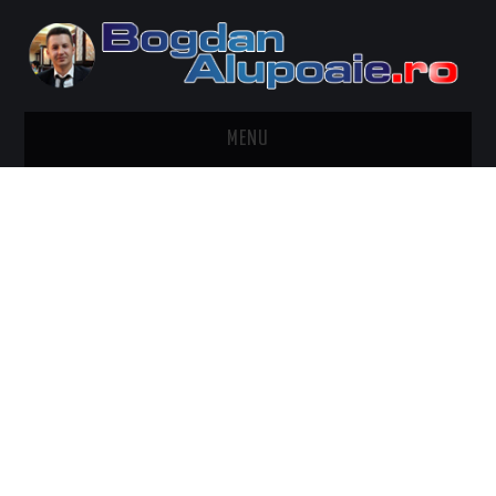
MENU
HOME
CONTACT
DESPRE BOGDAN ALUPOAIE
AUTOMOBILE
DRESS TO IMPRESS
TRAVEL