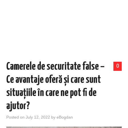
EVENIMENTE
TECH
BICICLETE
Camerele de securitate false –
0
Ce avantaje oferă și care sunt
situațiile în care ne pot fi de
ajutor?
Posted on
July 12, 2022
by
eBogdan