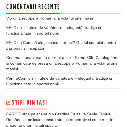
COMENTARII RECENTE
Vio
on
Descopera Romania la volanul unei masini
EPoX
on
Ținutele de vânătoare – eleganță, tradiție și
funcționalitate în sportul nobil
EPoX
on
Cum să alegi ceasul perfect? Ghidul complet pentru
pasionați și începători
Cea mai buna varianta de rent a car - Firme 365, Catalog firme
si comunicate de presa
on
Descopera Romania la volanul unei
masini
PentruCaini
on
Ținutele de vânătoare – eleganță, tradiție și
funcționalitate în sportul nobil
STIRI DIN IASI
CARGO urcă pe scena din Grădina Palas, la Serile Filmului
Românesc: pelicule consacrate, scurtmetraje și concerte, în
prezența unor invitați speciali