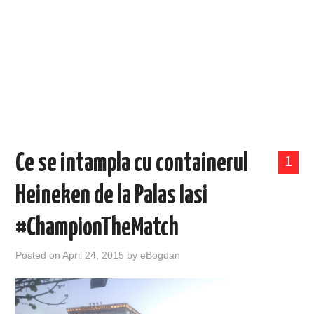
EVENIMENTE
TECH
BICICLETE
Ce se intampla cu containerul
1
Heineken de la Palas Iasi
#ChampionTheMatch
Posted on
April 24, 2015
by
eBogdan