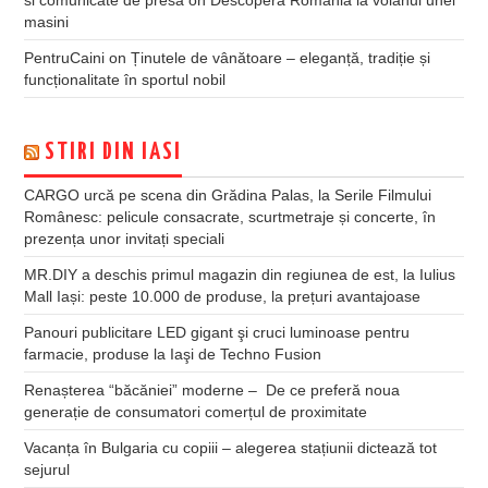
masini
PentruCaini
on
Ținutele de vânătoare – eleganță, tradiție și
funcționalitate în sportul nobil
STIRI DIN IASI
CARGO urcă pe scena din Grădina Palas, la Serile Filmului
Românesc: pelicule consacrate, scurtmetraje și concerte, în
prezența unor invitați speciali
MR.DIY a deschis primul magazin din regiunea de est, la Iulius
Mall Iași: peste 10.000 de produse, la prețuri avantajoase
Panouri publicitare LED gigant şi cruci luminoase pentru
farmacie, produse la Iaşi de Techno Fusion
Renașterea “băcăniei” moderne – De ce preferă noua
generație de consumatori comerțul de proximitate
Vacanța în Bulgaria cu copiii – alegerea stațiunii dictează tot
sejurul