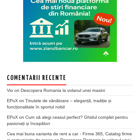
COMENTARII RECENTE
Vio
on
Descopera Romania la volanul unei masini
EPoX
on
Ținutele de vânătoare – eleganță, tradiție și
funcționalitate în sportul nobil
EPoX
on
Cum să alegi ceasul perfect? Ghidul complet pentru
pasionați și începători
Cea mai buna varianta de rent a car - Firme 365, Catalog firme
si comunicate de presa
on
Descopera Romania la volanul unei