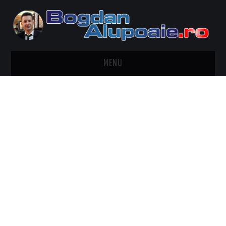
MENU
HOME
CONTACT
DESPRE BOGDAN ALUPOAIE
AUTOMOBILE
DRESS TO IMPRESS
TRAVEL