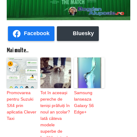
Facebook
Bluesky
Mai multe..
Promovarea
Tot în aceeași
Samsung
pentru Suzuki
pereche de
lanseaza
SX4 prin
teniși prăfuiți în
Galaxy S6
aplicatia Clever
noul an școlar?
Edge+
Taxi
Iată câteva
modele
superbe de