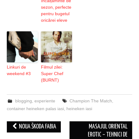
încălțăminte de
sezon, perfecte
pentru bugetul
oricărei eleve
Linkuri de
Filmul zilei:
weekend #3
Super Chef
(BURNT)
blogging
,
experiente
Champion The Match
,
container heineken palas iasi
,
heineken iasi
Post
NOUA ŠKODA FABIA
MASAJUL ORIENTAL
navigation
EROTIC – TEHNICI DE