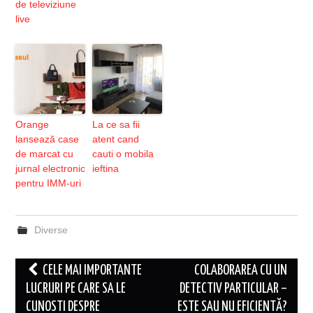
de televiziune
live
Orange
La ce sa fii
lansează case
atent cand
de marcat cu
cauti o mobila
jurnal electronic
ieftina
pentru IMM-uri
Diverse
Post
CELE MAI IMPORTANTE
COLABORAREA CU UN
navigation
LUCRURI PE CARE SA LE
DETECTIV PARTICULAR –
CUNOSTI DESPRE
ESTE SAU NU EFICIENTĂ?