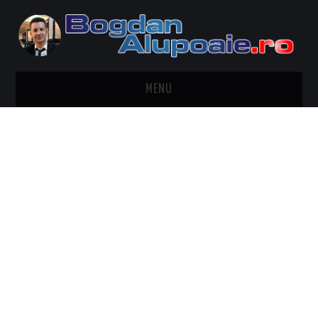
MENU
HOME
CONTACT
DESPRE BOGDAN ALUPOAIE
AUTOMOBILE
DRESS TO IMPRESS
TRAVEL