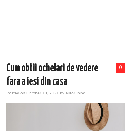
EVENIMENTE
TECH
BICICLETE
Cum obtii ochelari de vedere
0
fara a iesi din casa
Posted on
October 19, 2021
by
autor_blog