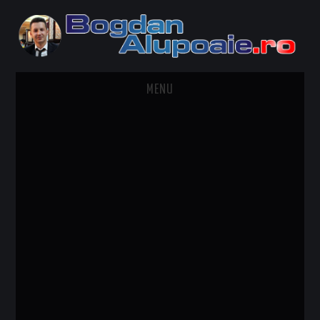
MENU
HOME
CONTACT
DESPRE BOGDAN ALUPOAIE
AUTOMOBILE
DRESS TO IMPRESS
TRAVEL