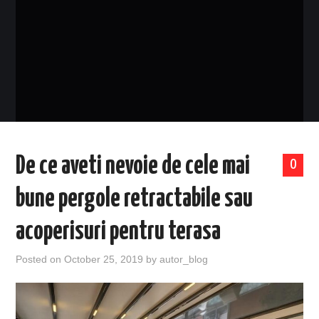
EVENIMENTE
TECH
BICICLETE
De ce aveti nevoie de cele mai
0
bune pergole retractabile sau
acoperisuri pentru terasa
Posted on
October 25, 2019
by
autor_blog