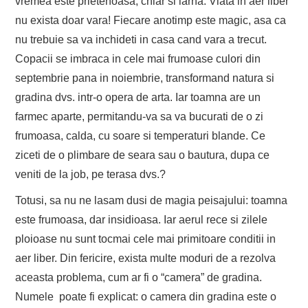
vremea este prietenoasa, chiar si iarna. Viata in aer liber
nu exista doar vara! Fiecare anotimp este magic, asa ca
nu trebuie sa va inchideti in casa cand vara a trecut.
Copacii se imbraca in cele mai frumoase culori din
septembrie pana in noiembrie, transformand natura si
gradina dvs. intr-o opera de arta. Iar toamna are un
farmec aparte, permitandu-va sa va bucurati de o zi
frumoasa, calda, cu soare si temperaturi blande. Ce
ziceti de o plimbare de seara sau o bautura, dupa ce
veniti de la job, pe terasa dvs.?
Totusi, sa nu ne lasam dusi de magia peisajului: toamna
este frumoasa, dar insidioasa. Iar aerul rece si zilele
ploioase nu sunt tocmai cele mai primitoare conditii in
aer liber. Din fericire, exista multe moduri de a rezolva
aceasta problema, cum ar fi o “camera” de gradina.
Numele poate fi explicat: o camera din gradina este o