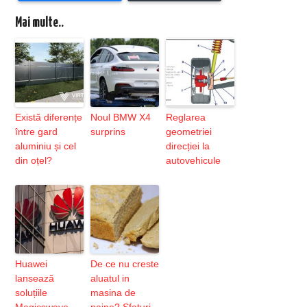
Mai multe..
Există diferențe
Noul BMW X4
Reglarea
între gard
surprins
geometriei
aluminiu și cel
direcției la
din oțel?
autovehicule
Huawei
De ce nu creste
lansează
aluatul in
soluțiile
masina de