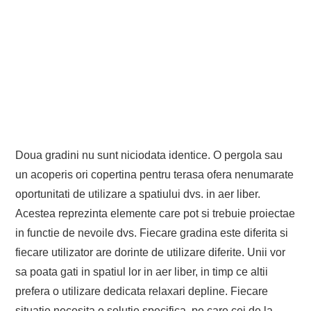
Doua gradini nu sunt niciodata identice. O pergola sau
un acoperis ori copertina pentru terasa ofera nenumarate
oportunitati de utilizare a spatiului dvs. in aer liber.
Acestea reprezinta elemente care pot si trebuie proiectae
in functie de nevoile dvs. Fiecare gradina este diferita si
fiecare utilizator are dorinte de utilizare diferite. Unii vor
sa poata gati in spatiul lor in aer liber, in timp ce altii
prefera o utilizare dedicata relaxari depline. Fiecare
situatie necesita o solutie specifica, pe care cei de la