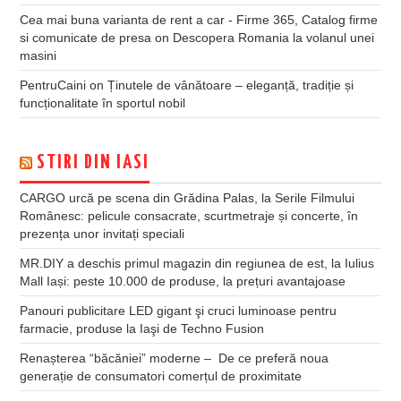
Cea mai buna varianta de rent a car - Firme 365, Catalog firme
si comunicate de presa
on
Descopera Romania la volanul unei
masini
PentruCaini
on
Ținutele de vânătoare – eleganță, tradiție și
funcționalitate în sportul nobil
STIRI DIN IASI
CARGO urcă pe scena din Grădina Palas, la Serile Filmului
Românesc: pelicule consacrate, scurtmetraje și concerte, în
prezența unor invitați speciali
MR.DIY a deschis primul magazin din regiunea de est, la Iulius
Mall Iași: peste 10.000 de produse, la prețuri avantajoase
Panouri publicitare LED gigant şi cruci luminoase pentru
farmacie, produse la Iaşi de Techno Fusion
Renașterea “băcăniei” moderne – De ce preferă noua
generație de consumatori comerțul de proximitate