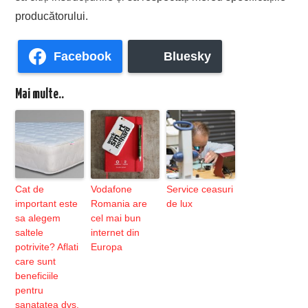
producătorului.
Facebook
Bluesky
Mai multe..
Cat de
Vodafone
Service ceasuri
important este
Romania are
de lux
sa alegem
cel mai bun
saltele
internet din
potrivite? Aflati
Europa
care sunt
beneficiile
pentru
sanatatea dvs.