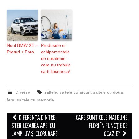
Noul BMW X1 –
Produsele si
Preturi + Foto
echipamentele
de curatenie
care nu trebuie
sa-ti lipseasca!
Diverse
saltele
,
saltele cu arcuri
,
saltele cu doua
fete
,
saltele cu memorie
Post
DIFERENȚA DINTRE
CARE SUNT CELE MAI BUNE
navigation
STERILIZAREA APEI CU
FLORI ÎN FUNCȚIE DE
LAMPI UV ȘI CLORURARE
OCAZIE?