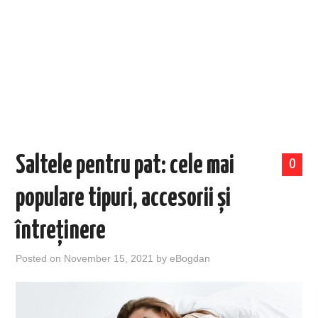
EVENIMENTE
TECH
BICICLETE
Saltele pentru pat: cele mai
0
populare tipuri, accesorii și
întreținere
Posted on
November 15, 2021
by
eBogdan