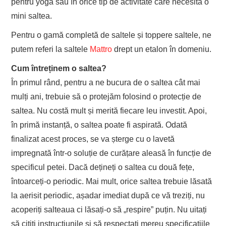
pentru yoga sau în orice tip de activitate care necesită o
mini saltea.
Pentru o gamă completă de saltele și toppere saltele, ne
putem referi la saltele
Mattro
drept un etalon în domeniu.
Cum întreținem o saltea?
În primul rând, pentru a ne bucura de o saltea cât mai
mulți ani, trebuie să o protejăm folosind o protecție de
saltea. Nu costă mult și merită fiecare leu investit. Apoi,
în primă instanță, o saltea poate fi aspirată. Odată
finalizat acest proces, se va șterge cu o lavetă
impregnată într-o soluție de curățare aleasă în funcție de
specificul petei. Dacă dețineți o saltea cu două fețe,
întoarceți-o periodic. Mai mult, orice saltea trebuie lăsată
la aerisit periodic, așadar imediat după ce vă treziți, nu
acoperiți salteaua ci lăsați-o să „respire” puțin. Nu uitați
să citiți instrucțiunile și să respectați mereu specificațiile