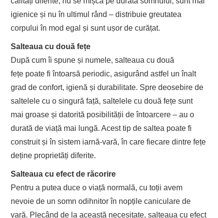
calități diferite, nu se mișcă pe durata somnului, sunt mai
igienice și nu în ultimul rând – distribuie greutatea
corpului în mod egal și sunt ușor de curățat.
Salteaua cu două fețe
După cum îi spune și numele, salteaua cu două
fețe poate fi întoarsă periodic, asigurând astfel un înalt
grad de confort, igienă și durabilitate. Spre deosebire de
saltelele cu o singură față, saltelele cu două fețe sunt
mai groase și datorită posibilității de întoarcere – au o
durată de viață mai lungă. Acest tip de saltea poate fi
construit și în sistem iarnă-vară, în care fiecare dintre fețe
deține proprietăți diferite.
Salteaua cu efect de răcorire
Pentru a putea duce o viață normală, cu toții avem
nevoie de un somn odihnitor în nopțile caniculare de
vară. Plecând de la această necesitate, salteaua cu efect