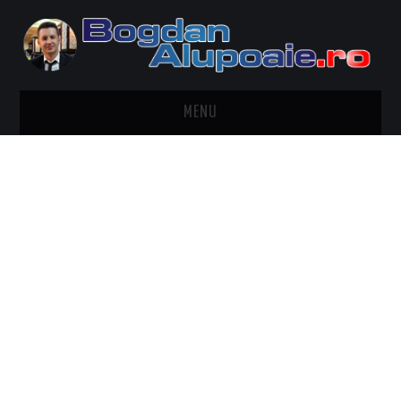
MENU
HOME
CONTACT
DESPRE BOGDAN ALUPOAIE
AUTOMOBILE
DRESS TO IMPRESS
TRAVEL