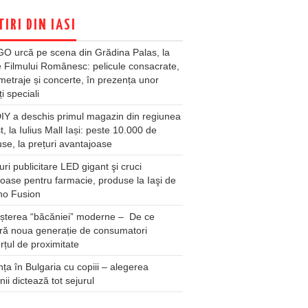
TIRI DIN IASI
O urcă pe scena din Grădina Palas, la
e Filmului Românesc: pelicule consacrate,
metraje și concerte, în prezența unor
ți speciali
Y a deschis primul magazin din regiunea
t, la Iulius Mall Iași: peste 10.000 de
se, la prețuri avantajoase
ri publicitare LED gigant şi cruci
oase pentru farmacie, produse la Iaşi de
no Fusion
șterea “băcăniei” moderne – De ce
ră noua generație de consumatori
țul de proximitate
ța în Bulgaria cu copiii – alegerea
unii dictează tot sejurul