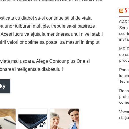
S
ticata cu diabet sa-si continue stilul de viata
CARG
a unor tulburari multiple, trebuie sa-si pastreze
Seril
scurt
 Acest lucru va ajuta la mentinerea unui nivel stabil
invita
rii valorilor optime sa poata lua masuri in timp util
MR.DI
de es
produ
ac viata mai usoara. Alege Contour plus One si
ionarea inteligenta a diabetului!
Panou
lumin
Tech
ky
Rena
prefe
comer
Vacan
stați