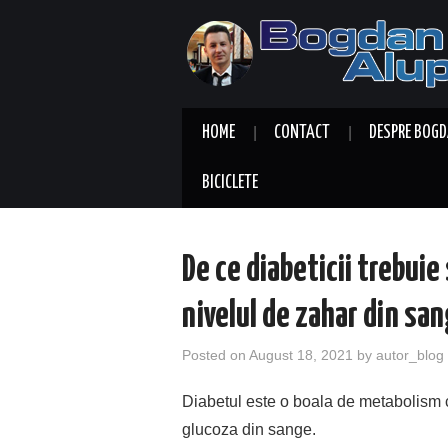
HOME
CONTACT
DESPRE BOGD
BICICLETE
De ce diabeticii trebuie 
nivelul de zahar din sa
Posted on
August 18, 2021
by
autor_blog
Diabetul este o boala de metabolism ca
glucoza din sange.