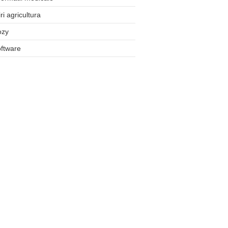
iri agricultura
ozy
ftware