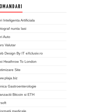
OMANDARI
iri Inteligenta Artificiala
tograf nunta Iasi
iri Auto
rs Valutar
b Design By IT eXclusiv.ro
xi Heathrow To London
timizare Site
w.plaja.biz
inica Gastroenterologie
anzactii Bitcoin si ETH
rsoft
formatii medicale