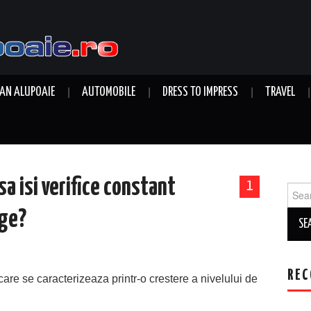
AN ALUPOAIE
AUTOMOBILE
DRESS TO IMPRESS
TRAVEL
sa isi verifice constant
1
Sear
for:
nge?
REC
re se caracterizeaza printr-o crestere a nivelului de