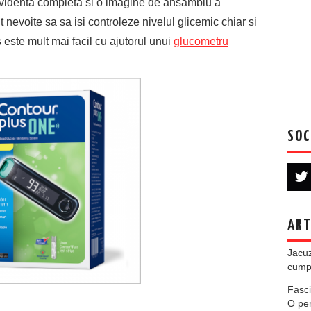
o evidenta completa si o imagine de ansamblu a
 nevoite sa sa isi controleze nivelul glicemic chiar si
s este mult mai facil cu ajutorul unui
glucometru
SOC
ART
Jacuz
cumpe
Fasci
O per