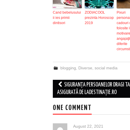
Cand bebelusului
ZODIACOOL
Pixuri
ii ies primii
prezinta Horoscop
personal
dintisori
2019
cadouri 
folosite 
motivar
angajaţil
diferite
circumst
blogging
,
Diverse
,
social media
Post
SIGURANȚA PERSOANELOR DRAGI TA
navigation
ASIGURATĂ DE LADESTINAȚIE.RO
ONE COMMENT
August 22, 2021