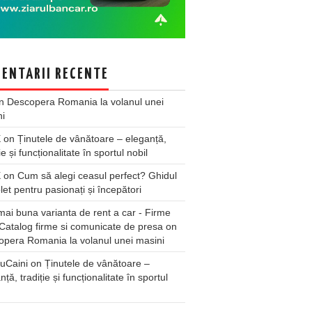
ENTARII RECENTE
n
Descopera Romania la volanul unei
ni
X
on
Ținutele de vânătoare – eleganță,
ie și funcționalitate în sportul nobil
X
on
Cum să alegi ceasul perfect? Ghidul
et pentru pasionați și începători
ai buna varianta de rent a car - Firme
Catalog firme si comunicate de presa
on
pera Romania la volanul unei masini
uCaini
on
Ținutele de vânătoare –
nță, tradiție și funcționalitate în sportul