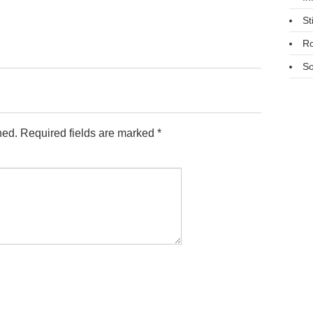
St
R
So
hed.
Required fields are marked
*