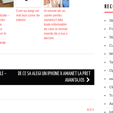
REC
Cum sa alegi cel
Ai nevoie de un
izate –
mai bun covor de
camin pentru
mici
interior
varstnici? Afla
St
la
toate informatiile
Fo
ea
de care ai nevoie
or în
inainte de a lua o
St
decizie
anţe
Cu
We
Ta
Op
LE –
DE CE SA ALEGI UN IPHONE X AMANET LA PRET
ww
AVANTAJOS
Cl
Tr
Ai
REPLY
In