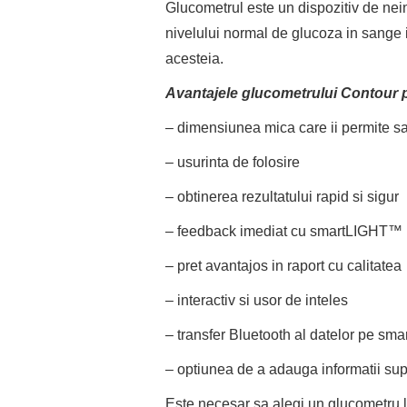
Glucometrul este un dispozitiv de nei
nivelului normal de glucoza in sange i
acesteia.
Avantajele glucometrului Contour 
– dimensiunea mica care ii permite sa 
– usurinta de folosire
– obtinerea rezultatului rapid si sigur
– feedback imediat cu smartLIGHT™ (i
– pret avantajos in raport cu calitatea
– interactiv si usor de inteles
– transfer Bluetooth al datelor pe sm
– optiunea de a adauga informatii sup
Este necesar sa alegi un glucometru lu