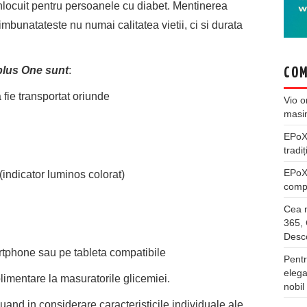
nlocuit pentru persoanele cu diabet. Mentinerea
mbunatateste nu numai calitatea vietii, ci si durata
plus One sunt
:
COM
fie transportat oriunde
Vio
o
masi
EPo
tradiț
EPo
ndicator luminos colorat)
compl
Cea m
365, 
Desco
artphone sau pe tableta compatibile
Pentr
elega
limentare la masuratorile glicemiei.
nobil
and in considerare caracteristicile individuale ale