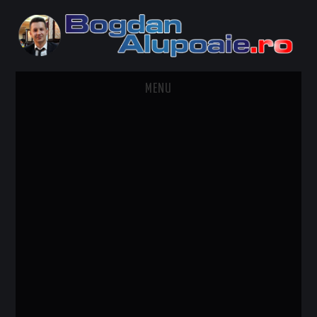
MENU
HOME
CONTACT
DESPRE BOGDAN ALUPOAIE
AUTOMOBILE
DRESS TO IMPRESS
TRAVEL