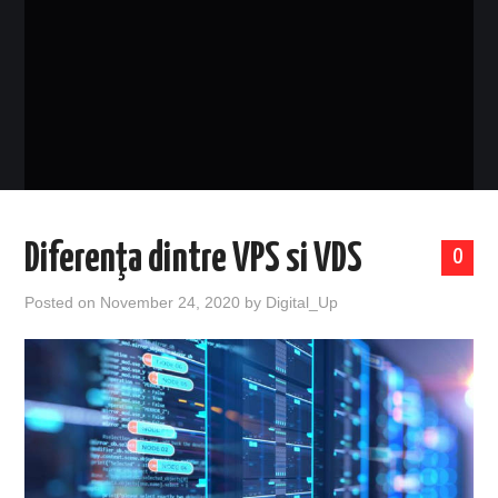
EVENIMENTE
TECH
BICICLETE
Diferenţa dintre VPS si VDS
0
Posted on
November 24, 2020
by
Digital_Up