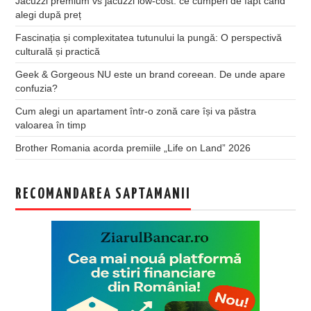
Jacuzzi premium vs jacuzzi low-cost: ce cumperi de fapt când
alegi după preț
Fascinația și complexitatea tutunului la pungă: O perspectivă
culturală și practică
Geek & Gorgeous NU este un brand coreean. De unde apare
confuzia?
Cum alegi un apartament într-o zonă care își va păstra
valoarea în timp
Brother Romania acorda premiile „Life on Land” 2026
RECOMANDAREA SAPTAMANII