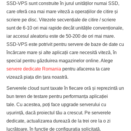
SSD-VPS sunt construite în jurul unităților numai SSD,
care oferă cea mai mare viteză a operațiilor de citire și
scriere pe disc. Vitezele secvențiale de citire / scriere
sunt de 6-10 ori mai rapide decât unitățile convenționale,
iar accesul aleatoriu este de 50-200 de ori mai mare.
SSD-VPS este potrivit pentru servere de baze de date cu
încărcare mare și alte aplicații care necesită viteză, în
special pentru găzduirea magazinelor online. Alege
servere dedicate Romania
pentru afacerea ta care
vizează piața din țara noastră.
Serverele cloud sunt taxate în fiecare oră și reprezintă un
bun teren de testare pentru performanța aplicației
tale. Cu acestea, poți face upgrade serverului cu
ușurință, dacă proiectul tău a crescut. Pe serverele
dedicate, actualizarea durează de la trei ore la o zi
lucrătoare, în funcție de configurația solicitată.