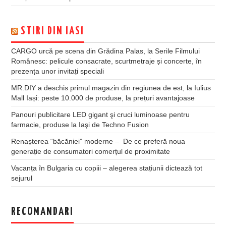
STIRI DIN IASI
CARGO urcă pe scena din Grădina Palas, la Serile Filmului
Românesc: pelicule consacrate, scurtmetraje și concerte, în
prezența unor invitați speciali
MR.DIY a deschis primul magazin din regiunea de est, la Iulius
Mall Iași: peste 10.000 de produse, la prețuri avantajoase
Panouri publicitare LED gigant şi cruci luminoase pentru
farmacie, produse la Iaşi de Techno Fusion
Renașterea “băcăniei” moderne – De ce preferă noua
generație de consumatori comerțul de proximitate
Vacanța în Bulgaria cu copiii – alegerea stațiunii dictează tot
sejurul
RECOMANDARI