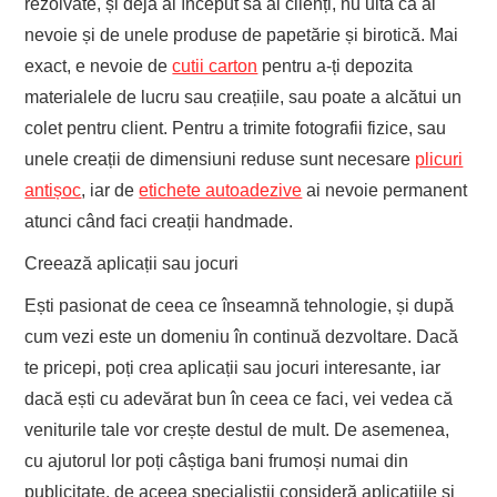
rezolvate, și deja ai început să ai clienți, nu uita că ai
nevoie și de unele produse de papetărie și birotică. Mai
exact, e nevoie de
cutii carton
pentru a-ți depozita
materialele de lucru sau creațiile, sau poate a alcătui un
colet pentru client. Pentru a trimite fotografii fizice, sau
unele creații de dimensiuni reduse sunt necesare
plicuri
antișoc
, iar de
etichete autoadezive
ai nevoie permanent
atunci când faci creații handmade.
Creează aplicații sau jocuri
Ești pasionat de ceea ce înseamnă tehnologie, și după
cum vezi este un domeniu în continuă dezvoltare. Dacă
te pricepi, poți crea aplicații sau jocuri interesante, iar
dacă ești cu adevărat bun în ceea ce faci, vei vedea că
veniturile tale vor crește destul de mult. De asemenea,
cu ajutorul lor poți câștiga bani frumoși numai din
publicitate, de aceea specialiștii consideră aplicațiile și