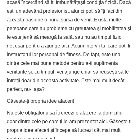
acasă încercând să îți îmbunătățești condiția fizică. Dacă
ești un adevărat profesionist, atunci poți să îți faci din
această pasiune o bună sursă de venit. Există multe
persoane care au probleme cu greutatea și mobilitatea și
le este jenă să meargă la sală, sau nu au timpul fizic
necesar pentru a ajunge aici. Acum intervii tu, care poți fi
instructorul lor personal de fitness. De fapt, este una
dintre cele mai bune metode pentru a-ți suplimenta
veniturile și, cu timpul, vei ajunge chiar să reușești să te
întreții doar din această activitate. Este mai mult decât
perfect, nu-i așa?
Găsește-ți propria idee afaceri!
Nu este obligatoriu să îți creezi o afacere la domiciliu
doar dintre cele pe care ți le-am prezentat aici. Găsește-ți
propria idee afaceri și începe să lucrezi cât mai mult
pentru a avea succes!