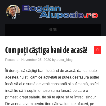
MENU
HOME
Cum poți câștiga bani de acasă!
0
CONTACT
Posted on
November 25, 2020
by
autor_blog
DESPRE BOGDAN ALUPOAIE
Îți dorești să câștigi bani lucrând de acasă, dar cu toate
acestea nu știi cam ce activități ai putea desfășura astfel
AUTOMOBILE
încât să ai o sursă de venit constantă și suficientă, astfel
DRESS TO IMPRESS
încât fie să-ți suplimenteze suma lunară pe care o
primești drept salariu, fie să te ajute să te întreții singur.
TRAVEL
De aceea, avem pentru tine câteva idei de afaceri, pe