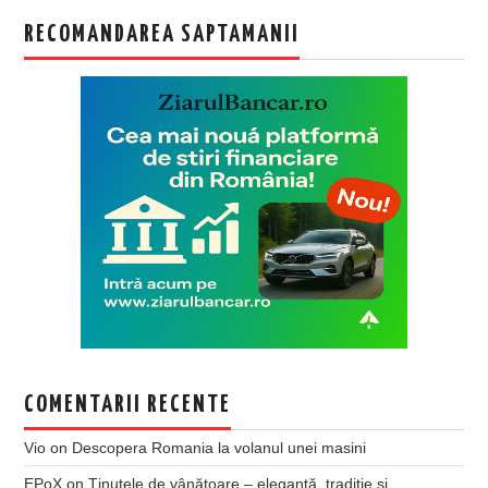
RECOMANDAREA SAPTAMANII
COMENTARII RECENTE
Vio
on
Descopera Romania la volanul unei masini
EPoX
on
Ținutele de vânătoare – eleganță, tradiție și