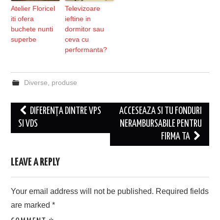
Atelier Floricel
Televizoare
iti ofera
ieftine in
buchete nunti
dormitor sau
superbe
ceva cu
performanta?
Diverse
,
produse
Post
DIFERENŢA DINTRE VPS
ACCESEAZA SI TU FONDURI
navigation
SI VDS
NERAMBURSABILE PENTRU
FIRMA TA
LEAVE A REPLY
Your email address will not be published.
Required fields
are marked
*