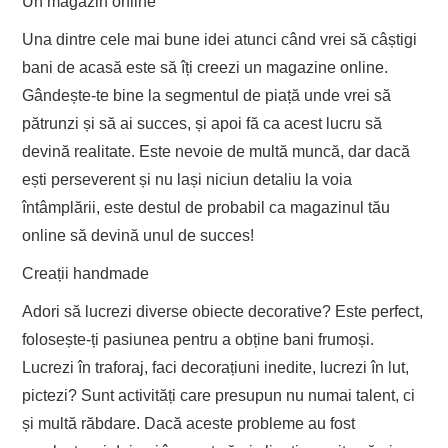
Un magazin online
Una dintre cele mai bune idei atunci când vrei să câștigi
bani de acasă este să îți creezi un magazine online.
Gândește-te bine la segmentul de piață unde vrei să
pătrunzi și să ai succes, și apoi fă ca acest lucru să
devină realitate. Este nevoie de multă muncă, dar dacă
ești perseverent și nu lași niciun detaliu la voia
întâmplării, este destul de probabil ca magazinul tău
online să devină unul de succes!
Creații handmade
Adori să lucrezi diverse obiecte decorative? Este perfect,
folosește-ți pasiunea pentru a obține bani frumoși.
Lucrezi în traforaj, faci decorațiuni inedite, lucrezi în lut,
pictezi? Sunt activități care presupun nu numai talent, ci
și multă răbdare. Dacă aceste probleme au fost