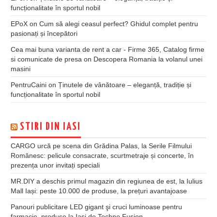
funcționalitate în sportul nobil
EPoX
on
Cum să alegi ceasul perfect? Ghidul complet pentru
pasionați și începători
Cea mai buna varianta de rent a car - Firme 365, Catalog firme
si comunicate de presa
on
Descopera Romania la volanul unei
masini
PentruCaini
on
Ținutele de vânătoare – eleganță, tradiție și
funcționalitate în sportul nobil
STIRI DIN IASI
CARGO urcă pe scena din Grădina Palas, la Serile Filmului
Românesc: pelicule consacrate, scurtmetraje și concerte, în
prezența unor invitați speciali
MR.DIY a deschis primul magazin din regiunea de est, la Iulius
Mall Iași: peste 10.000 de produse, la prețuri avantajoase
Panouri publicitare LED gigant şi cruci luminoase pentru
farmacie, produse la Iaşi de Techno Fusion