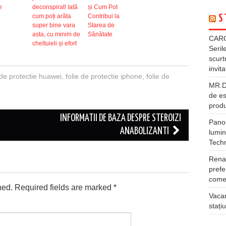
e
deconspirat! Iată
și Cum Pot
cum poți arăta
Contribui la
S
super bine vara
Starea de
asta, cu minim de
Sănătate
CARG
cheltuieli și efort
Seril
scurt
invita
 de protectie huawei
,
folie de protectie iphone
,
folie de
MR.DI
de es
produ
INFORMATII DE BAZA DESPRE STEROIZI
Panou
ANABOLIZANTI
lumin
Tech
Rena
prefe
comer
hed.
Required fields are marked
*
Vacan
stați