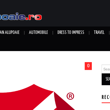
AN ALUPOAIE
AUTOMOBILE
DRESS TO IMPRESS
TRAVEL
0
Sear
for:
REC