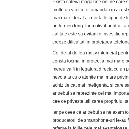
Exista cateva magazine online care se
multe ori vin cu recomandari in acest 
mai mare decat a celorlalte tipuri de f
pe termen lung. Iar motivul pentru care 
calitate este sa evitam o investitie re
creeze dificultati in protejarea telefonu
Cel de-al doilea motiv intemeiat pentru
consta tocmai in protectia mai mare pe
mereu va fi in legatura directa cu un 
nevoia ta cu o atentie mai mare privin
achizitie cat mai inteligenta, si care s
ar trebui sa reprezinte cel mai import
cee ce priveste utilizarea propriului 
Iar pe ceea ce ar trebui sa ne axam t
producatorii de smartphone-uri le-au f
referire la folile cele mai avantajoase 