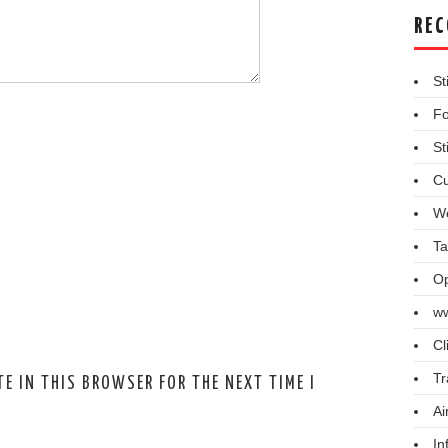
REC
St
Fo
St
Cu
We
Ta
Op
ww
Cl
Tr
E IN THIS BROWSER FOR THE NEXT TIME I
Ai
In