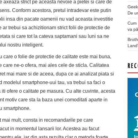
 axeaza strict pe aceasta nevoie a pietei si care de
Geek
sens. Conform acestora, pretul intradevar este putin
De u
olii insa din pacate oamenii nu vad aceasta investitie
Cum a
ar trebui sa achizitionam strict folii de protectie de
va pă
petata si care tot la cateva saptamani sau luni sa ne
Broth
lui nostru inteligent.
Land
 care o folie de protectie de calitate este mai buna,
 care ne-o ofera, mai ales cele de sticla. Calitatea
REC
pret mai mare si de aceea, dupa ce ai analizat piata si
d modelul smartphone-uui tau, va trebui sa faci o
a iti ofere o calitate pe masura. Cu alte cuvinte, acesta
ant motiv care sta la baza unei comoditati aparte in
tau smartphone.
ot mai mult, consta in recomandarile pe care
acut in momentul lansarii lor. Acestea au facut
pentru ele, iar din asta rezulta clar o metoda foarte