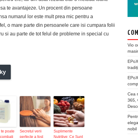
e sa te avantajeze. Un procent din persoane
insa numarul lor este mult prea mic pentru a
el, o mare parte din persoanele care isi cumpara folii
COM
u si au parte de tot felul de probleme in special cu
Vio
o
masi
EPo
tradiț
ky
EPo
compl
Cea m
365, 
Desco
Pentr
elega
nobil
 te poate
Secretul verii
Suplimente
 combati
perfecte a fost
Nutritive: Ce Sunt