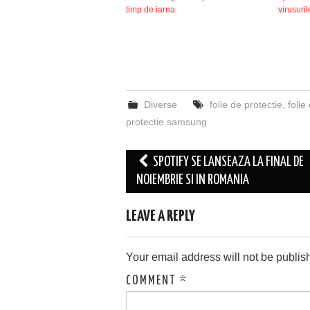
timp de iarna
virusuril
Diverse
folie de protectie
,
folie
protectie samsung
Post
SPOTIFY SE LANSEAZA LA FINAL DE
navigation
NOIEMBRIE SI IN ROMANIA
LEAVE A REPLY
Your email address will not be publis
COMMENT
*