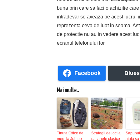
buna prin care sa faci o achizitie car
intradevar se axeaza pe acest lucru, 
reprezenta ceva de luat in seama. Astf
de protectie nu au in vedere acest lucr
ecranul telefonului lor.
Facebook
Blues
Mai multe..
Tinuta Office de
Strategii de joc la
Sapunul
mers la Job pe
pacanele clasice
ajuta sa