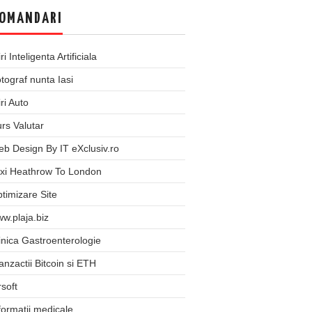
OMANDARI
iri Inteligenta Artificiala
tograf nunta Iasi
iri Auto
rs Valutar
b Design By IT eXclusiv.ro
xi Heathrow To London
timizare Site
w.plaja.biz
inica Gastroenterologie
anzactii Bitcoin si ETH
rsoft
formatii medicale