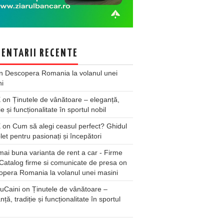
ENTARII RECENTE
n
Descopera Romania la volanul unei
ni
X
on
Ținutele de vânătoare – eleganță,
ie și funcționalitate în sportul nobil
X
on
Cum să alegi ceasul perfect? Ghidul
et pentru pasionați și începători
ai buna varianta de rent a car - Firme
Catalog firme si comunicate de presa
on
pera Romania la volanul unei masini
uCaini
on
Ținutele de vânătoare –
nță, tradiție și funcționalitate în sportul