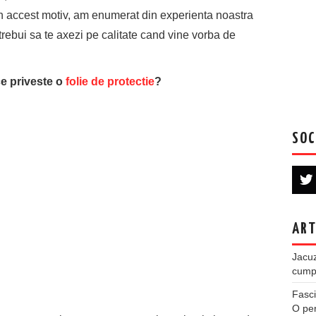
Din accest motiv, am enumerat din experienta noastra
trebui sa te axezi pe calitate cand vine vorba de
ce priveste o
folie de protectie
?
SOC
ART
Jacuz
cumpe
Fasci
O per