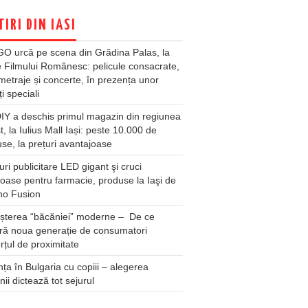
TIRI DIN IASI
O urcă pe scena din Grădina Palas, la
e Filmului Românesc: pelicule consacrate,
metraje și concerte, în prezența unor
ți speciali
Y a deschis primul magazin din regiunea
t, la Iulius Mall Iași: peste 10.000 de
se, la prețuri avantajoase
ri publicitare LED gigant şi cruci
oase pentru farmacie, produse la Iaşi de
no Fusion
șterea “băcăniei” moderne – De ce
ră noua generație de consumatori
țul de proximitate
ța în Bulgaria cu copiii – alegerea
unii dictează tot sejurul