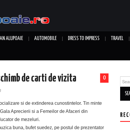
AN ALUPOAIE
AUTOMOBILE
DRESS TO IMPRESS
TRAVEL
chimb de carti de vizita
0
Sear
for:
g
ocializare si de extinderea cunostintelor. Tin minte
Gala Aprecierii si a Femeilor de Afaceri din
REC
ucator de mezeluri.
 muzica buna, bufet suedez, pe postul de prezentator