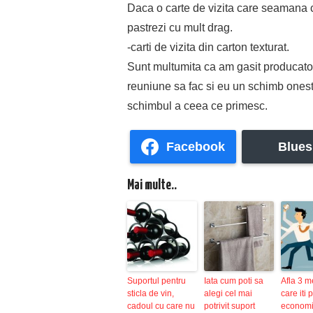
Daca o carte de vizita care seamana c
pastrezi cu mult drag.
-carti de vizita din carton texturat.
Sunt multumita ca am gasit producator
reuniune sa fac si eu un schimb onest d
schimbul a ceea ce primesc.
Facebook
Blues
Mai multe..
Suportul pentru
Iata cum poti sa
Afla 3 m
sticla de vin,
alegi cel mai
care iti p
cadoul cu care nu
potrivit suport
economi