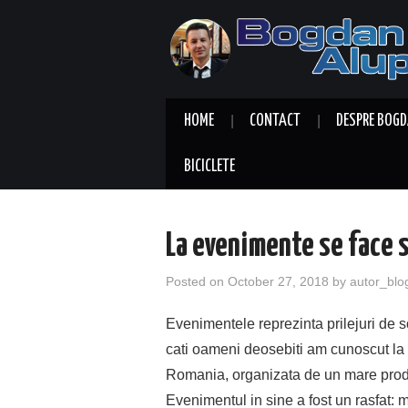
HOME
CONTACT
DESPRE BOGD
BICICLETE
La evenimente se face s
Posted on
October 27, 2018
by
autor_blo
Evenimentele reprezinta prilejuri de s
cati oameni deosebiti am cunoscut la 
Romania, organizata de un mare prod
Evenimentul in sine a fost un rasfat: