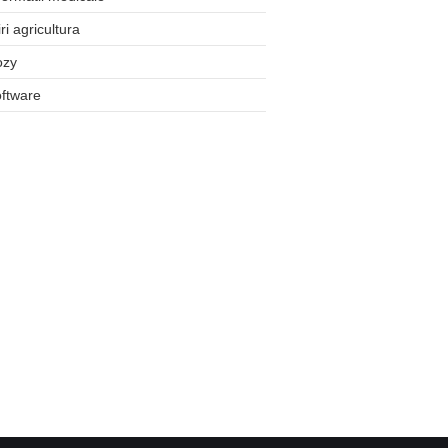
iri agricultura
ozy
ftware