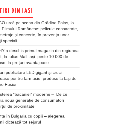
TIRI DIN IASI
O urcă pe scena din Grădina Palas, la
e Filmului Românesc: pelicule consacrate,
metraje și concerte, în prezența unor
ți speciali
Y a deschis primul magazin din regiunea
t, la Iulius Mall Iași: peste 10.000 de
se, la prețuri avantajoase
ri publicitare LED gigant şi cruci
oase pentru farmacie, produse la Iaşi de
no Fusion
șterea “băcăniei” moderne – De ce
ră noua generație de consumatori
țul de proximitate
ța în Bulgaria cu copiii – alegerea
unii dictează tot sejurul