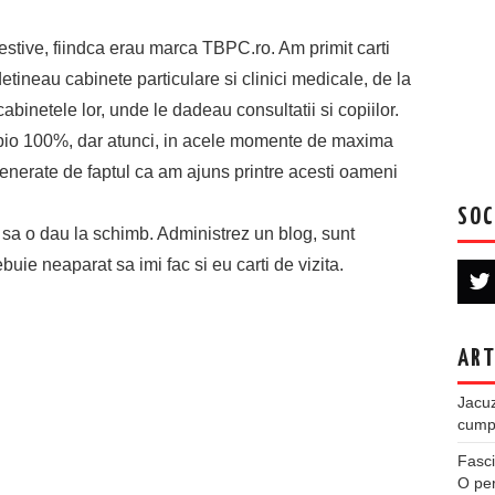
estive, fiindca erau marca TBPC.ro. Am primit carti
detineau cabinete particulare si clinici medicale, de la
abinetele lor, unde le dadeau consultatii si copiilor.
e bio 100%, dar atunci, in acele momente de maxima
generate de faptul ca am ajuns printre acesti oameni
SOC
 sa o dau la schimb. Administrez un blog, sunt
ebuie neaparat sa imi fac si eu carti de vizita.
ART
Jacuz
cumpe
Fasci
O per