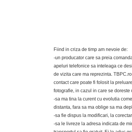
Fiind in criza de timp am nevoie de:
-un producator care sa preia comanda
apeluri telefonice sa inteleaga ce des
de vizita care ma reprezinta. TBPC.ro 
contact care poate fi folosit la prelua
fotografie, in cazul in care se doreste
-sa ma tina la curent cu evolutia comen
distanta, fara sa ma oblige sa ma de
-sa fie dispus la modificari, la corect
-sa le livreze la adresa indicata de m
transportul sa fie gratuit. Ei le aduc g