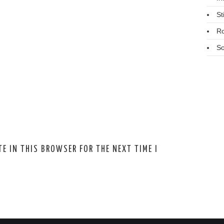
St
R
So
E IN THIS BROWSER FOR THE NEXT TIME I