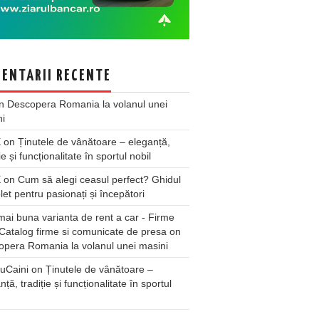
ENTARII RECENTE
n
Descopera Romania la volanul unei
ni
X
on
Ținutele de vânătoare – eleganță,
ie și funcționalitate în sportul nobil
X
on
Cum să alegi ceasul perfect? Ghidul
et pentru pasionați și începători
ai buna varianta de rent a car - Firme
Catalog firme si comunicate de presa
on
pera Romania la volanul unei masini
uCaini
on
Ținutele de vânătoare –
nță, tradiție și funcționalitate în sportul