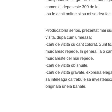
comenzii depaseste 300 de lei
-sa le achit online si sa mi se dea fac
Producatorul serios, prezentat mai su
vizita, dupa cum urmeaza:
-carti de vizita cu cant colorat. Sunt f
murdaresc repede. In general la o cart
murdareste cel mai repede.
-carti de vizita obisnuite.
-carti de vizita gravate, expresia elegan
sa inteleaga ca trebuie sa investeasca 
originala uneia banale.