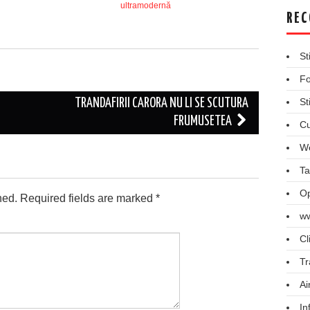
ultramodernă
REC
St
Fo
St
TRANDAFIRII CARORA NU LI SE SCUTURA
FRUMUSETEA
Cu
We
Ta
Op
hed.
Required fields are marked
*
ww
Cl
Tr
Ai
In