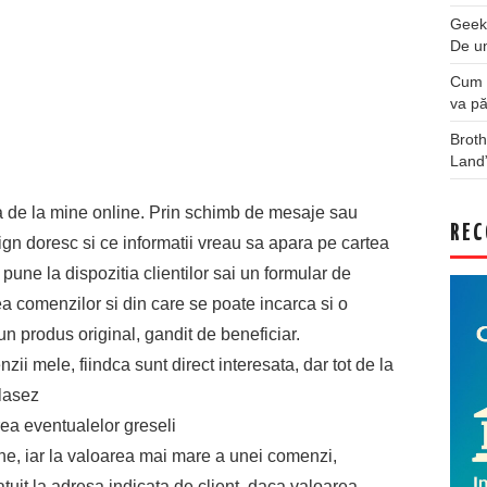
Geek
De u
Cum a
va pă
Broth
Land
 de la mine online. Prin schimb de mesaje sau
REC
ign doresc si ce informatii vreau sa apara pe cartea
pune la dispozitia clientilor sai un formular de
rea comenzilor si din care se poate incarca si o
 un produs original, gandit de beneficiar.
zii mele, fiindca sunt direct interesata, dar tot de la
plasez
area eventualelor greseli
ine, iar la valoarea mai mare a unei comenzi,
ratuit la adresa indicata de client, daca valoarea