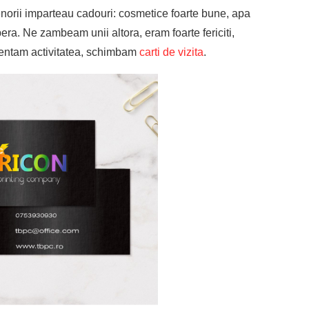
prenorii imparteau cadouri: cosmetice foarte bune, apa
era. Ne zambeam unii altora, eram foarte fericiti,
zentam activitatea, schimbam
carti de vizita
.