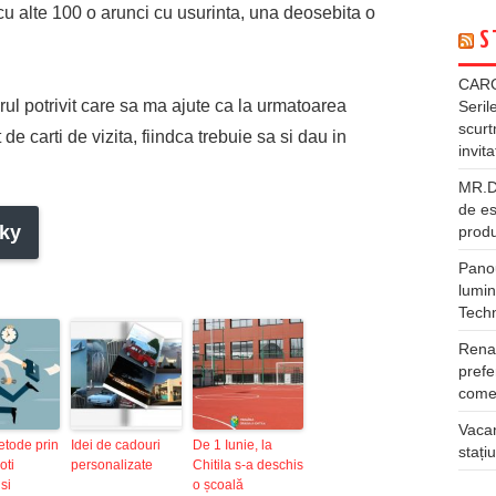
u alte 100 o arunci cu usurinta, una deosebita o
S
CARG
ul potrivit care sa ma ajute ca la urmatoarea
Seril
scurt
e carti de vizita, fiindca trebuie sa si dau in
invita
MR.DI
de es
ky
produ
Panou
lumin
Tech
Rena
prefe
comer
Vacan
etode prin
Idei de cadouri
De 1 Iunie, la
stați
oti
personalizate
Chitila s-a deschis
si
o școală