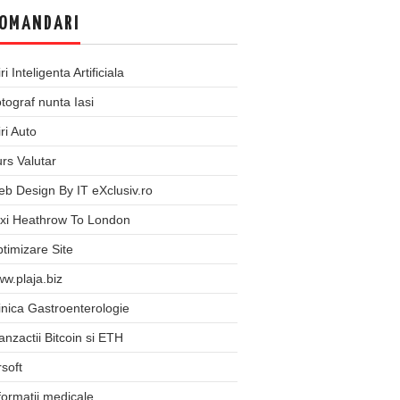
OMANDARI
iri Inteligenta Artificiala
tograf nunta Iasi
iri Auto
rs Valutar
b Design By IT eXclusiv.ro
xi Heathrow To London
timizare Site
w.plaja.biz
inica Gastroenterologie
anzactii Bitcoin si ETH
rsoft
formatii medicale