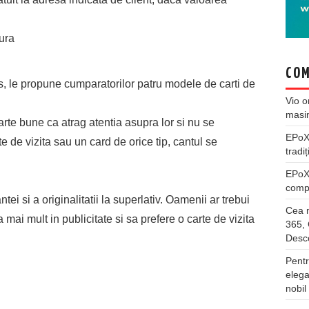
tura
COM
s, le propune cumparatorilor patru modele de carti de
Vio
o
masi
oarte bune ca atrag atentia asupra lor si nu se
EPo
e de vizita sau un card de orice tip, cantul se
tradiț
EPo
compl
tei si a originalitatii la superlativ. Oamenii ar trebui
Cea m
mai mult in publicitate si sa prefere o carte de vizita
365, 
Desco
Pentr
elega
nobil