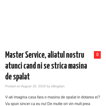
EVENIMENTE
TECH
BICICLETE
Master Service, aliatul nostru
0
atunci cand ni se strica masina
de spalat
Posted on
August 18, 2018
by
eBogdan
V-ati imagina casa fara o masina de spalat in dotarea ei?
Va spun sincer ca eu nu! De multe ori vin mult prea