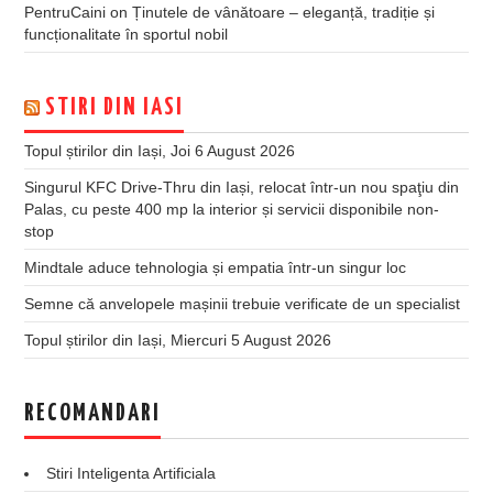
PentruCaini
on
Ținutele de vânătoare – eleganță, tradiție și
funcționalitate în sportul nobil
STIRI DIN IASI
Topul știrilor din Iași, Joi 6 August 2026
Singurul KFC Drive-Thru din Iași, relocat într-un nou spaţiu din
Palas, cu peste 400 mp la interior și servicii disponibile non-
stop
Mindtale aduce tehnologia și empatia într-un singur loc
Semne că anvelopele mașinii trebuie verificate de un specialist
Topul știrilor din Iași, Miercuri 5 August 2026
RECOMANDARI
Stiri Inteligenta Artificiala