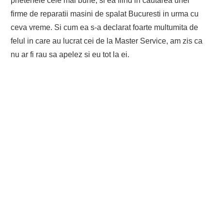
prietenele cele mai bune, si ea fiind in cautarea unei
firme de reparatii masini de spalat Bucuresti in urma cu
ceva vreme. Si cum ea s-a declarat foarte multumita de
felul in care au lucrat cei de la Master Service, am zis ca
nu ar fi rau sa apelez si eu tot la ei.