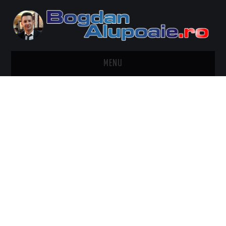
MENU
HOME
CONTACT
DESPRE BOGDAN ALUPOAIE
AUTOMOBILE
DRESS TO IMPRESS
TRAVEL