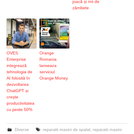
joacă și mii de
zâmbete
OVES
Orange
Enterprise
Romania
integrează
lanseaza
tehnologia de
serviciul
AI folosită în
Orange Money
dezvoltarea
ChatGPT și
crește
productivitatea
cu peste 50%
Diverse
reparatii masini de spalat
,
reparatii masini