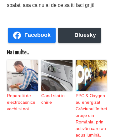
spalat, asa ca nu ai de ce sa iti faci griji!
Facebook
Bluesky
Mai multe..
Reparatii de
Cand stai in
PPC & Oxygen
electrocasnice
chirie
au energizat
vechi si noi
Crăciunul în trei
orașe din
România, prin
activări care au
adus lumină,