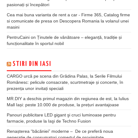
pasionați și începători
Cea mai buna varianta de rent a car - Firme 365, Catalog firme
si comunicate de presa
on
Descopera Romania la volanul unei
masini
PentruCaini
on
Ținutele de vânătoare – eleganță, tradiție și
funcționalitate în sportul nobil
STIRI DIN IASI
CARGO urcă pe scena din Grădina Palas, la Serile Filmului
Românesc: pelicule consacrate, scurtmetraje și concerte, în
prezența unor invitați speciali
MR.DIY a deschis primul magazin din regiunea de est, la Iulius
Mall Iași: peste 10.000 de produse, la prețuri avantajoase
Panouri publicitare LED gigant şi cruci luminoase pentru
farmacie, produse la Iaşi de Techno Fusion
Renașterea “băcăniei” moderne – De ce preferă noua
generație de consumatori comerțul de proximitate