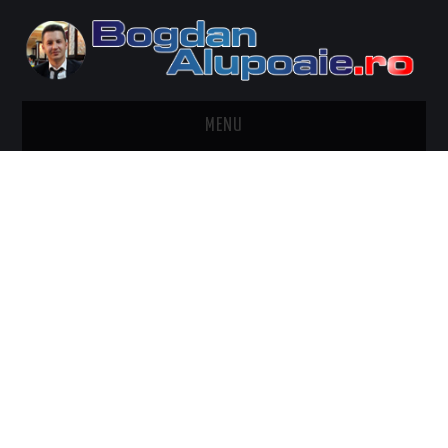
MENU
HOME
CONTACT
DESPRE BOGDAN ALUPOAIE
AUTOMOBILE
DRESS TO IMPRESS
TRAVEL