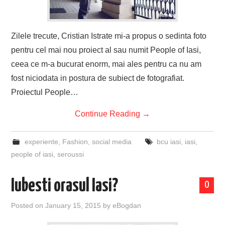
Zilele trecute, Cristian Istrate mi-a propus o sedinta foto
pentru cel mai nou proiect al sau numit People of Iasi,
ceea ce m-a bucurat enorm, mai ales pentru ca nu am
fost niciodata in postura de subiect de fotografiat.
Proiectul People…
Continue Reading
→
experiente
,
Fashion
,
social media
bcu iasi
,
iasi
,
people of iasi
,
seroussi
Iubesti orasul Iasi?
0
Posted on
January 15, 2015
by
eBogdan