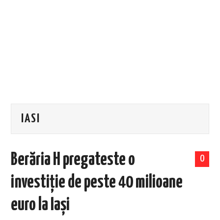
EVENIMENTE
TECH
BICICLETE
IASI
Berăria H pregateste o
0
investiție de peste 40 milioane
euro la Iași