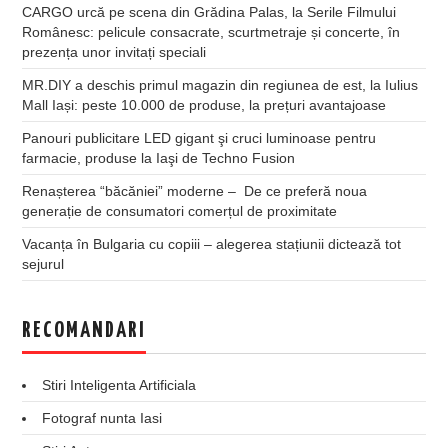
CARGO urcă pe scena din Grădina Palas, la Serile Filmului
Românesc: pelicule consacrate, scurtmetraje și concerte, în
prezența unor invitați speciali
MR.DIY a deschis primul magazin din regiunea de est, la Iulius
Mall Iași: peste 10.000 de produse, la prețuri avantajoase
Panouri publicitare LED gigant şi cruci luminoase pentru
farmacie, produse la Iaşi de Techno Fusion
Renașterea “băcăniei” moderne – De ce preferă noua
generație de consumatori comerțul de proximitate
Vacanța în Bulgaria cu copiii – alegerea stațiunii dictează tot
sejurul
RECOMANDARI
Stiri Inteligenta Artificiala
Fotograf nunta Iasi