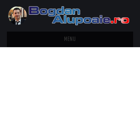
MENU
HOME
CONTACT
DESPRE BOGDAN ALUPOAIE
AUTOMOBILE
DRESS TO IMPRESS
TRAVEL