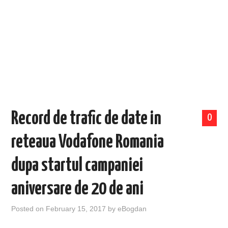
EVENIMENTE
TECH
BICICLETE
Record de trafic de date in
0
reteaua Vodafone Romania
dupa startul campaniei
aniversare de 20 de ani
Posted on
February 15, 2017
by
eBogdan