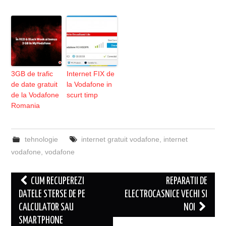
3GB de trafic
Internet FIX de
de date gratuit
la Vodafone in
de la Vodafone
scurt timp
Romania
tehnologie
internet gratuit vodafone
,
internet
vodafone
,
vodafone
Post
CUM RECUPEREZI
REPARATII DE
navigation
DATELE STERSE DE PE
ELECTROCASNICE VECHI SI
CALCULATOR SAU
NOI
SMARTPHONE