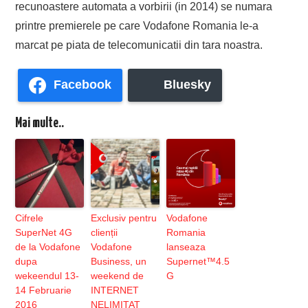
recunoastere automata a vorbirii (in 2014) se numara
printre premierele pe care Vodafone Romania le-a
marcat pe piata de telecomunicatii din tara noastra.
Facebook
Bluesky
Mai multe..
Cifrele
Exclusiv pentru
Vodafone
SuperNet 4G
clienții
Romania
de la Vodafone
Vodafone
lanseaza
dupa
Business, un
Supernet™4.5
wekeendul 13-
weekend de
G
14 Februarie
INTERNET
2016
NELIMITAT