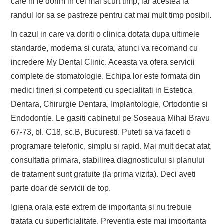
care ni le dorim in cel mai scurt timp, iar acestea la
randul lor sa se pastreze pentru cat mai mult timp posibil.
In cazul in care va doriti o clinica dotata dupa ultimele
standarde, moderna si curata, atunci va recomand cu
incredere My Dental Clinic. Aceasta va ofera servicii
complete de stomatologie. Echipa lor este formata din
medici tineri si competenti cu specialitati in Estetica
Dentara, Chirurgie Dentara, Implantologie, Ortodontie si
Endodontie. Le gasiti cabinetul pe Soseaua Mihai Bravu
67-73, bl. C18, sc.B, Bucuresti. Puteti sa va faceti o
programare telefonic, simplu si rapid. Mai mult decat atat,
consultatia primara, stabilirea diagnosticului si planului
de tratament sunt gratuite (la prima vizita). Deci aveti
parte doar de servicii de top.
Igiena orala este extrem de importanta si nu trebuie
tratata cu superficialitate. Preventia este mai importanta