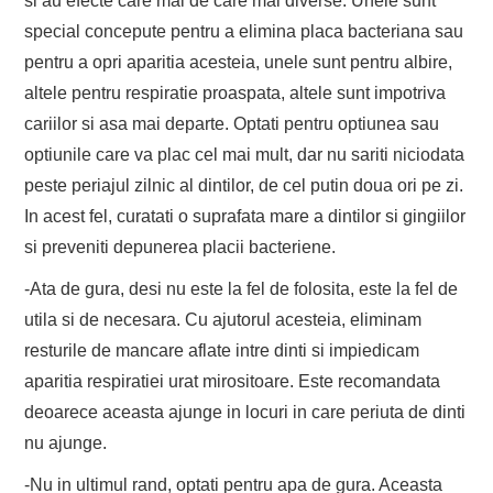
si au efecte care mai de care mai diverse. Unele sunt
special concepute pentru a elimina placa bacteriana sau
pentru a opri aparitia acesteia, unele sunt pentru albire,
altele pentru respiratie proaspata, altele sunt impotriva
cariilor si asa mai departe. Optati pentru optiunea sau
optiunile care va plac cel mai mult, dar nu sariti niciodata
peste periajul zilnic al dintilor, de cel putin doua ori pe zi.
In acest fel, curatati o suprafata mare a dintilor si gingiilor
si preveniti depunerea placii bacteriene.
-Ata de gura, desi nu este la fel de folosita, este la fel de
utila si de necesara. Cu ajutorul acesteia, eliminam
resturile de mancare aflate intre dinti si impiedicam
aparitia respiratiei urat mirositoare. Este recomandata
deoarece aceasta ajunge in locuri in care periuta de dinti
nu ajunge.
-Nu in ultimul rand, optati pentru apa de gura. Aceasta