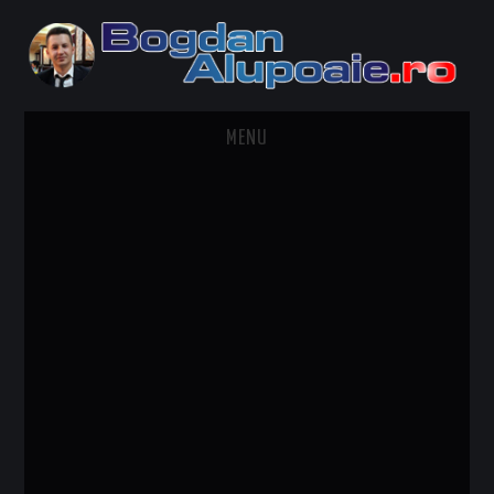
MENU
HOME
CONTACT
DESPRE BOGDAN ALUPOAIE
AUTOMOBILE
DRESS TO IMPRESS
TRAVEL