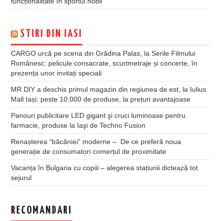
funcționalitate în sportul nobil
STIRI DIN IASI
CARGO urcă pe scena din Grădina Palas, la Serile Filmului
Românesc: pelicule consacrate, scurtmetraje și concerte, în
prezența unor invitați speciali
MR.DIY a deschis primul magazin din regiunea de est, la Iulius
Mall Iași: peste 10.000 de produse, la prețuri avantajoase
Panouri publicitare LED gigant şi cruci luminoase pentru
farmacie, produse la Iaşi de Techno Fusion
Renașterea “băcăniei” moderne – De ce preferă noua
generație de consumatori comerțul de proximitate
Vacanța în Bulgaria cu copiii – alegerea stațiunii dictează tot
sejurul
RECOMANDARI