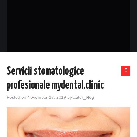
EVENIMENTE
TECH
BICICLETE
Servicii stomatologice
0
profesionale mydental.clinic
Posted on
November 27, 2019
by
autor_blog