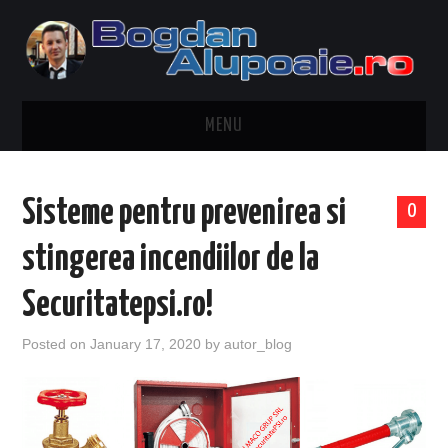
MENU
HOME
Sisteme pentru prevenirea si
0
CONTACT
stingerea incendiilor de la
DESPRE BOGDAN ALUPOAIE
Securitatepsi.ro!
AUTOMOBILE
Posted on
January 17, 2020
by
autor_blog
DRESS TO IMPRESS
TRAVEL