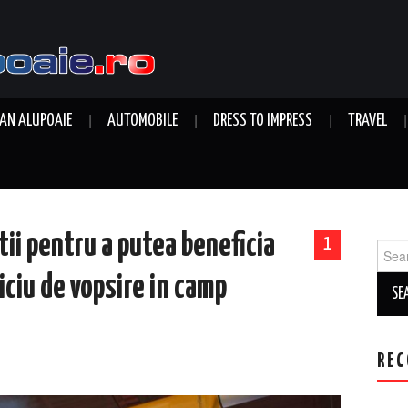
AN ALUPOAIE
AUTOMOBILE
DRESS TO IMPRESS
TRAVEL
tii pentru a putea beneficia
1
Sear
for:
iciu de vopsire in camp
REC