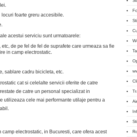
St
ei.
Fo
 locuri foarte greru accesibile.
St
e.
Cu
 ale acestui serviciu sunt urmatoarele:
We
 etc, de pe fel de fel de suprafete care urmeaza sa fie
Ta
re in camp electrostatic.
Op
ww
, sablare cadru bicicleta, etc.
Cl
ostatic cat si celelalte servicii oferite de catre
restate de catre un personal specializat in
Tr
re utilizeaza cele mai performante utilaje pentru a
Ai
abil.
In
St
n camp electrostatic, in Bucuresti, care ofera acest
R