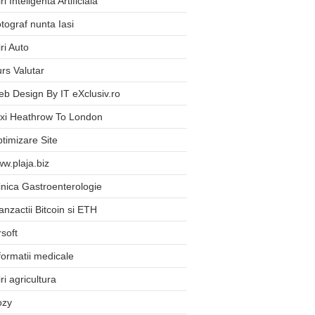
iri Inteligenta Artificiala
tograf nunta Iasi
iri Auto
rs Valutar
b Design By IT eXclusiv.ro
xi Heathrow To London
timizare Site
w.plaja.biz
inica Gastroenterologie
anzactii Bitcoin si ETH
rsoft
formatii medicale
iri agricultura
ozy