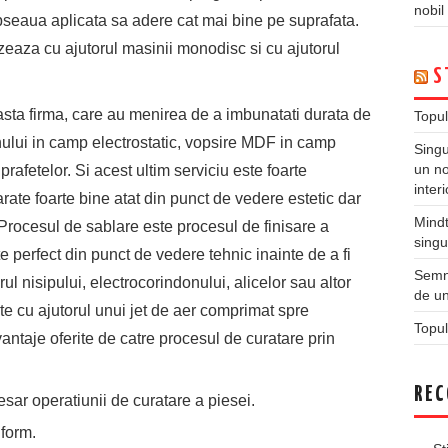
nobil
opseaua aplicata sa adere cat mai bine pe suprafata.
zeaza cu ajutorul masinii monodisc si cu ajutorul
S
easta firma, care au menirea de a imbunatati durata de
Topul
mnului in camp electrostatic, vopsire MDF in camp
Singu
un no
prafetelor. Si acest ultim serviciu este foarte
inter
rate foarte bine atat din punct de vedere estetic dar
Mindt
. Procesul de sablare este procesul de finisare a
singu
e perfect din punct de vedere tehnic inainte de a fi
Semne
ul nisipului, electrocorindonului, alicelor sau altor
de un
te cu ajutorul unui jet de aer comprimat spre
Topul
vantaje oferite de catre procesul de curatare prin
REC
sar operatiunii de curatare a piesei.
iform.