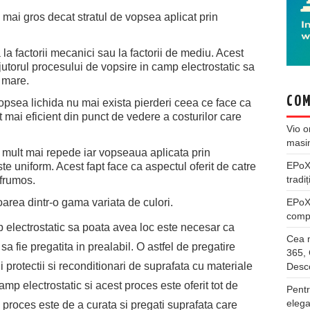
 mai gros decat stratul de vopsea aplicat prin
la factorii mecanici sau la factorii de mediu. Acest
jutorul procesului de vopsire in camp electrostatic sa
i mare.
COM
vopsea lichida nu mai exista pierderi ceea ce face ca
 mai eficient din punct de vedere a costurilor care
Vio
o
masi
 mult mai repede iar vopseaua aplicata prin
EPo
te uniform. Acest fapt face ca aspectul oferit de catre
tradiț
 frumos.
oarea dintr-o gama variata de culori.
EPo
compl
 electrostatic sa poata avea loc este necesar ca
Cea m
a fie pregatita in prealabil. O astfel de pregatire
365, 
ui protectii si reconditionari de suprafata cu materiale
Desco
amp electrostatic si acest proces este oferit tot de
Pentr
elega
i proces este de a curata si pregati suprafata care