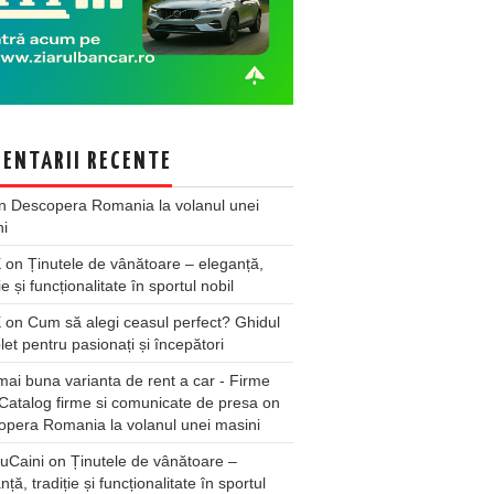
ENTARII RECENTE
n
Descopera Romania la volanul unei
ni
X
on
Ținutele de vânătoare – eleganță,
ie și funcționalitate în sportul nobil
X
on
Cum să alegi ceasul perfect? Ghidul
et pentru pasionați și începători
ai buna varianta de rent a car - Firme
Catalog firme si comunicate de presa
on
pera Romania la volanul unei masini
uCaini
on
Ținutele de vânătoare –
nță, tradiție și funcționalitate în sportul