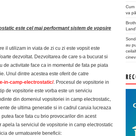
Cum a
va pă
Broth
ostatic este cel mai performant sistem de vopsire
Land
Sonda
au pu
 il utilizam in viata de zi cu zi este vopsit este
ceila
foarte dezvoltat. Dezvoltarea de care s-a bucurat si
cinev
 de activitate face ca in momentul de fata pe piata
e. Unul dintre acestea este oferit de catre
REC
e-in-camp-electrostatic/
. Procesul de vopsitorie in
tip de vopsitorie este vorba este un serviciu
ndinte din domeniul vopsitoriei in camp electrostatic,
mente de ultima generatie si in cadrul caruia lucreaza
 putea face fata cu brio provocarilor din acest
r apela la serviciul de vopsitorie in camp electrostatic
icia de urmatoarele beneficii: