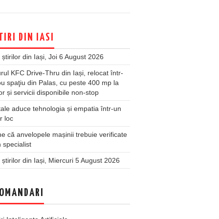
TIRI DIN IASI
 știrilor din Iași, Joi 6 August 2026
rul KFC Drive-Thru din Iași, relocat într-
u spaţiu din Palas, cu peste 400 mp la
ior și servicii disponibile non-stop
ale aduce tehnologia și empatia într-un
r loc
 că anvelopele mașinii trebuie verificate
 specialist
 știrilor din Iași, Miercuri 5 August 2026
OMANDARI