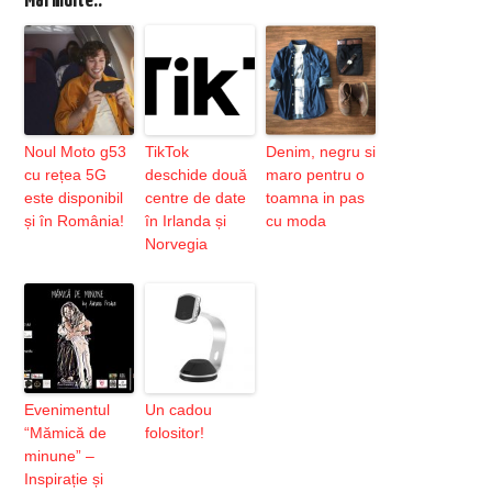
Mai multe..
Noul Moto g53
TikTok
Denim, negru si
cu rețea 5G
deschide două
maro pentru o
este disponibil
centre de date
toamna in pas
și în România!
în Irlanda și
cu moda
Norvegia
Evenimentul
Un cadou
“Mămică de
folositor!
minune” –
Inspirație și