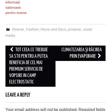
informații
valoroase
pentru mame
Diverse
,
Fashion
,
Home and Deco
,
produse
,
social
media
Post
TOT CEEA CE TREBUIE
CLIMATIZAREA ȘI RĂCIREA
navigation
SA STII PENTRU A PUTEA
PRIN EVAPORARE
BENEFICIA DE CEL MAI
PREMIUM SERVICIU DE
VOPSIRE IN CAMP
ELECTROSTATIC
LEAVE A REPLY
Your email address will not be published.
Required fields