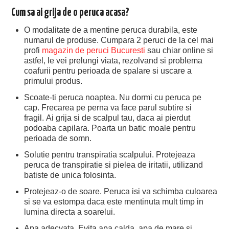
Cum sa ai grija de o peruca acasa?
O modalitate de a mentine peruca durabila, este
numarul de produse. Cumpara 2 peruci de la cel mai
profi
magazin de peruci Bucuresti
sau chiar online si
astfel, le vei prelungi viata, rezolvand si problema
coafurii pentru perioada de spalare si uscare a
primului produs.
Scoate-ti peruca noaptea. Nu dormi cu peruca pe
cap. Frecarea pe perna va face parul subtire si
fragil. Ai grija si de scalpul tau, daca ai pierdut
podoaba capilara. Poarta un batic moale pentru
perioada de somn.
Solutie pentru transpiratia scalpului. Protejeaza
peruca de transpiratie si pielea de iritatii, utilizand
batiste de unica folosinta.
Protejeaz-o de soare. Peruca isi va schimba culoarea
si se va estompa daca este mentinuta mult timp in
lumina directa a soarelui.
Apa adecvata. Evita apa calda, apa de mare si