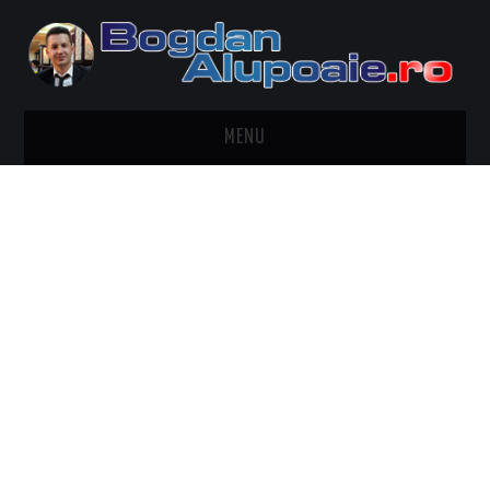
MENU
HOME
CONTACT
DESPRE BOGDAN ALUPOAIE
AUTOMOBILE
DRESS TO IMPRESS
TRAVEL