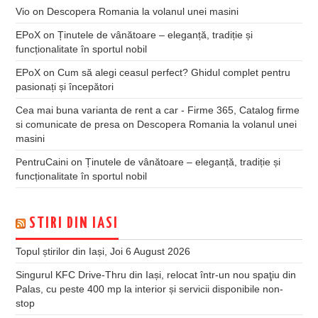
Vio
on
Descopera Romania la volanul unei masini
EPoX
on
Ținutele de vânătoare – eleganță, tradiție și
funcționalitate în sportul nobil
EPoX
on
Cum să alegi ceasul perfect? Ghidul complet pentru
pasionați și începători
Cea mai buna varianta de rent a car - Firme 365, Catalog firme
si comunicate de presa
on
Descopera Romania la volanul unei
masini
PentruCaini
on
Ținutele de vânătoare – eleganță, tradiție și
funcționalitate în sportul nobil
STIRI DIN IASI
Topul știrilor din Iași, Joi 6 August 2026
Singurul KFC Drive-Thru din Iași, relocat într-un nou spaţiu din
Palas, cu peste 400 mp la interior și servicii disponibile non-
stop