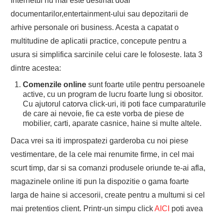
Internetul nu mai este destinat doar
documentarilor,entertainment-ului sau depozitarii de
arhive personale ori business. Acesta a capatat o
multitudine de aplicatii practice, concepute pentru a
usura si simplifica sarcinile celui care le foloseste. Iata 3
dintre acestea:
Comenzile online
sunt foarte utile pentru persoanele
active, cu un program de lucru foarte lung si obositor.
Cu ajutorul catorva click-uri, iti poti face cumparaturile
de care ai nevoie, fie ca este vorba de piese de
mobilier, carti, aparate casnice, haine si multe altele.
Daca vrei sa iti improspatezi garderoba cu noi piese
vestimentare, de la cele mai renumite firme, in cel mai
scurt timp, dar si sa comanzi produsele oriunde te-ai afla,
magazinele online iti pun la dispozitie o gama foarte
larga de haine si accesorii, create pentru a multumi si cel
mai pretentios client. Printr-un simpu click
AICI
poti avea