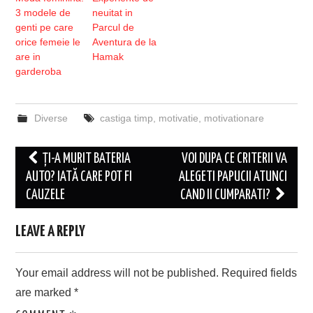
3 modele de
neuitat in
genti pe care
Parcul de
orice femeie le
Aventura de la
are in
Hamak
garderoba
Diverse
castiga timp
,
motivatie
,
motivationare
Post
ȚI-A MURIT BATERIA
VOI DUPA CE CRITERII VA
navigation
AUTO? IATĂ CARE POT FI
ALEGETI PAPUCII ATUNCI
CAUZELE
CAND II CUMPARATI?
LEAVE A REPLY
Your email address will not be published.
Required fields
are marked
*