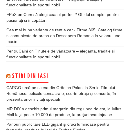
funcționalitate în sportul nobil
EPoX
on
Cum să alegi ceasul perfect? Ghidul complet pentru
pasionați și începători
Cea mai buna varianta de rent a car - Firme 365, Catalog firme
si comunicate de presa
on
Descopera Romania la volanul unei
masini
PentruCaini
on
Ținutele de vânătoare – eleganță, tradiție și
funcționalitate în sportul nobil
STIRI DIN IASI
CARGO urcă pe scena din Grădina Palas, la Serile Filmului
Românesc: pelicule consacrate, scurtmetraje și concerte, în
prezența unor invitați speciali
MR.DIY a deschis primul magazin din regiunea de est, la Iulius
Mall Iași: peste 10.000 de produse, la prețuri avantajoase
Panouri publicitare LED gigant şi cruci luminoase pentru
farmacie, produse la Iaşi de Techno Fusion