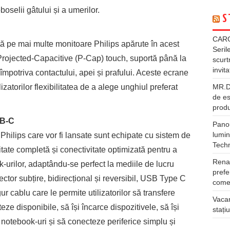
oselii gâtului și a umerilor.
S
CARG
ă pe mai multe monitoare Philips apărute în acest
Seril
rojected-Capacitive (P-Cap) touch, suportă până la
scurt
invita
împotriva contactului, apei și prafului. Aceste ecrane
lizatorilor flexibilitatea de a alege unghiul preferat
MR.DI
de es
produ
SB-C
Panou
lumin
Philips care vor fi lansate sunt echipate cu sistem de
Tech
tate completă și conectivitate optimizată pentru a
Rena
-urilor, adaptându-se perfect la mediile de lucru
prefe
ector subțire, bidirecțional și reversibil, USB Type C
comer
r cablu care le permite utilizatorilor să transfere
Vacan
eze disponibile, să își încarce dispozitivele, să își
stați
notebook-uri și să conecteze periferice simplu și