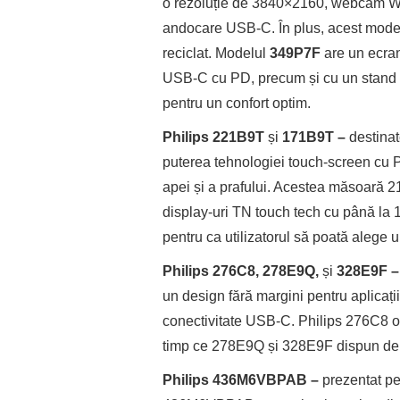
o rezoluție de 3840×2160, webcam Wi
andocare USB-C. În plus, acest model 
reciclat. Modelul
349P7F
are un ecran
USB-C cu PD, precum și cu un stand pi
pentru un confort optim.
Philips 221B9T
și
171B9T –
destinat
puterea tehnologiei touch-screen cu P
apei și a prafului. Acestea măsoară 2
display-uri TN touch tech cu până la 1
pentru ca utilizatorul să poată alege un
Philips 276C8, 278E9Q,
și
328E9F 
un design fără margini pentru aplicații
conectivitate USB-C. Philips 276C8 of
timp ce 278E9Q și 328E9F dispun de e
Philips 436M6VBPAB –
prezentat pe