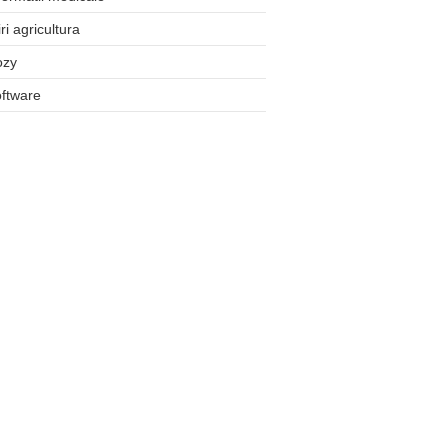
iri agricultura
ozy
ftware