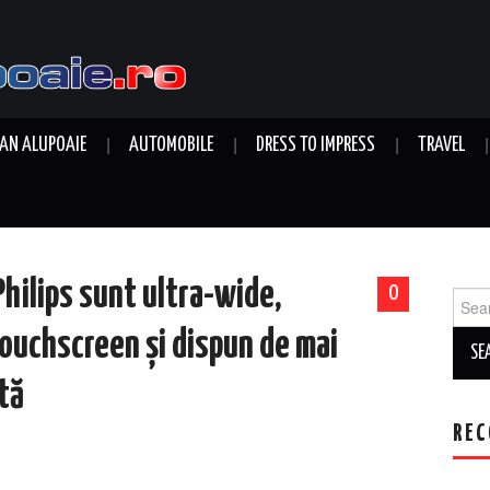
AN ALUPOAIE
AUTOMOBILE
DRESS TO IMPRESS
TRAVEL
Philips sunt ultra-wide,
0
Sear
for:
touchscreen și dispun de mai
tă
REC