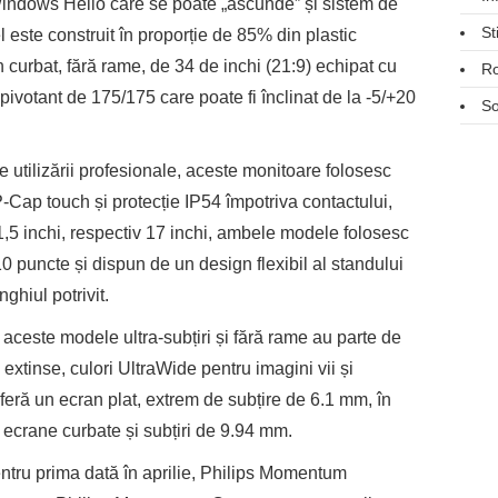
ndows Hello care se poate „ascunde” și sistem de
St
este construit în proporție de 85% din plastic
 curbat, fără rame, de 34 de inchi (21:9) echipat cu
R
votant de 175/175 care poate fi înclinat de la -5/+20
So
e utilizării profesionale, aceste monitoare folosesc
-Cap touch și protecție IP54 împotriva contactului,
1,5 inchi, respectiv 17 inchi, ambele modele folosesc
0 puncte și dispun de un design flexibil al standului
ghiul potrivit.
–
aceste modele ultra-subțiri și fără rame au parte de
 extinse, culori UltraWide pentru imagini vii și
eră un ecran plat, extrem de subțire de 6.1 mm, în
crane curbate și subțiri de 9.94 mm.
ntru prima dată în aprilie, Philips Momentum