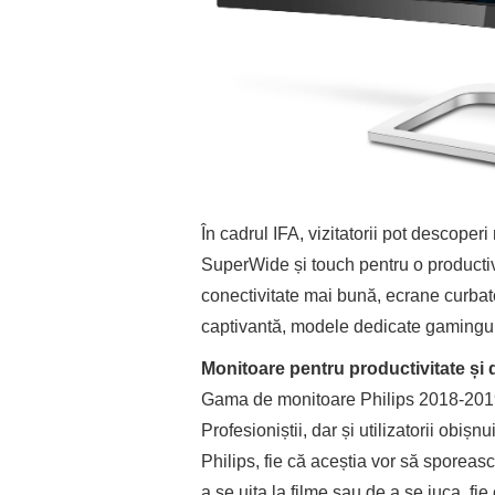
În cadrul IFA, vizitatorii pot descope
SuperWide și touch pentru o producti
conectivitate mai bună, ecrane curbate
captivantă, modele dedicate gamingulu
Monitoare pentru productivitate și 
Gama de monitoare Philips 2018-2019 d
Profesioniștii, dar și utilizatorii obișn
Philips, fie că aceștia vor să sporeas
a se uita la filme sau de a se juca, fi