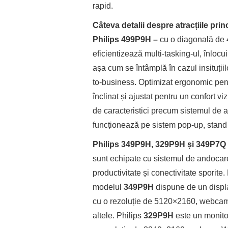
rapid.
Câteva detalii despre atracțiile prin
Philips 499P9H –
cu o diagonală de 
eficientizează multi-tasking-ul, înloc
așa cum se întâmplă în cazul insituțiil
to-business. Optimizat ergonomic pentru
înclinat și ajustat pentru un confort 
de caracteristici precum sistemul 
funcționează pe sistem pop-up, stan
Philips 349P9H, 329P9H și 349P7Q
sunt echipate cu sistemul de andocare
productivitate și conectivitate sporit
modelul
349P9H
dispune de un displa
cu o rezoluție de 5120×2160, webca
altele. Philips
329P9H
este un monitor