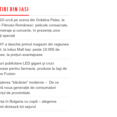
TIRI DIN IASI
O urcă pe scena din Grădina Palas, la
e Filmului Românesc: pelicule consacrate,
metraje și concerte, în prezența unor
ți speciali
Y a deschis primul magazin din regiunea
t, la Iulius Mall Iași: peste 10.000 de
se, la prețuri avantajoase
ri publicitare LED gigant şi cruci
oase pentru farmacie, produse la Iaşi de
no Fusion
șterea “băcăniei” moderne – De ce
ră noua generație de consumatori
țul de proximitate
ța în Bulgaria cu copiii – alegerea
unii dictează tot sejurul