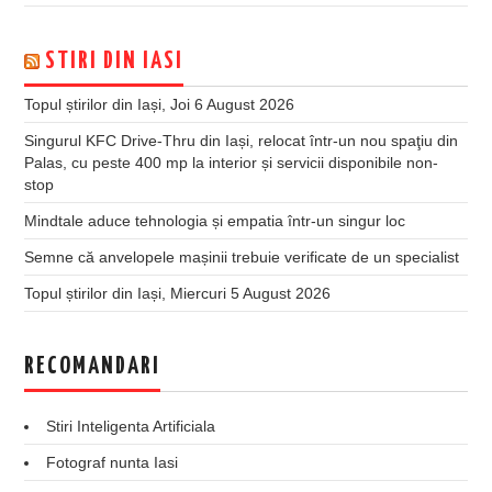
STIRI DIN IASI
Topul știrilor din Iași, Joi 6 August 2026
Singurul KFC Drive-Thru din Iași, relocat într-un nou spaţiu din
Palas, cu peste 400 mp la interior și servicii disponibile non-
stop
Mindtale aduce tehnologia și empatia într-un singur loc
Semne că anvelopele mașinii trebuie verificate de un specialist
Topul știrilor din Iași, Miercuri 5 August 2026
RECOMANDARI
Stiri Inteligenta Artificiala
Fotograf nunta Iasi