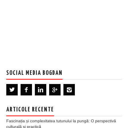
SOCIAL MEDIA BOGDAN
ARTICOLE RECENTE
Fascinația și complexitatea tutunului la pungă: O perspectivă
culturală și practică