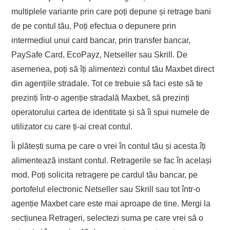
multiplele variante prin care poți depune și retrage bani
de pe contul tău. Poți efectua o depunere prin
intermediul unui card bancar, prin transfer bancar,
PaySafe Card, EcoPayz, Netseller sau Skrill. De
asemenea, poți să îți alimentezi contul tău Maxbet direct
din agențiile stradale. Tot ce trebuie să faci este să te
prezinți într-o agenție stradală Maxbet, să prezinți
operatorului cartea de identitate și să îi spui numele de
utilizator cu care ți-ai creat contul.
Îi plătești suma pe care o vrei în contul tău și acesta îți
alimentează instant contul. Retragerile se fac în același
mod. Poți solicita retragere pe cardul tău bancar, pe
portofelul electronic Netseller sau Skrill sau tot într-o
agenție Maxbet care este mai aproape de tine. Mergi la
secțiunea Retrageri, selectezi suma pe care vrei să o