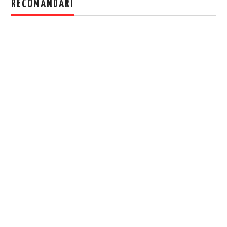
RECOMANDARI