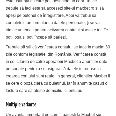
este ușurința cu care poți deschide un cont. Tot ce
trebuie să faci este să accesezi site-ul maxbet.ro și să
apeși pe butonul de înregistrare. Apoi va trebui să
completezi un formular cu datele personale, ți se va
trimite un email pentru activarea contului și asta e tot. Te
poți loga și poți începe să pariezi.
Trebuie să știi că verificarea contului se face în maxim 30
zile conform legislației din România. Verificarea constă
în solicitarea de către operatorii Maxbet a anumitor date
personale pentru a se asigura că datele introduse la
crearea contului sunt reale. În general, clienților Maxbet li
se cere o poză clară cu buletinul, iar în anumite cazuri o
factură care să ateste domiciliul clientului.
Multiple variante
Un avantaj important pe care îl găsești la Maxbet sunt