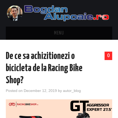
MENU
HOME
De ce sa achizitionezi o
0
CONTACT
bicicleta de la Racing Bike
DESPRE BOGDAN ALUPOAIE
Shop?
AUTOMOBILE
Posted on
December 12, 2019
by
autor_blog
DRESS TO IMPRESS
TRAVEL