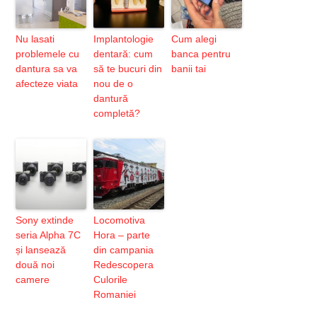
Nu lasati
Implantologie
Cum alegi
problemele cu
dentară: cum
banca pentru
dantura sa va
să te bucuri din
banii tai
afecteze viata
nou de o
dantură
completă?
Sony extinde
Locomotiva
seria Alpha 7C
Hora – parte
și lansează
din campania
două noi
Redescopera
camere
Culorile
Romaniei