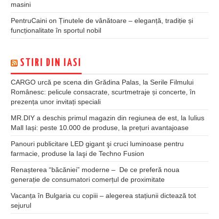
masini
PentruCaini
on
Ținutele de vânătoare – eleganță, tradiție și
funcționalitate în sportul nobil
STIRI DIN IASI
CARGO urcă pe scena din Grădina Palas, la Serile Filmului
Românesc: pelicule consacrate, scurtmetraje și concerte, în
prezența unor invitați speciali
MR.DIY a deschis primul magazin din regiunea de est, la Iulius
Mall Iași: peste 10.000 de produse, la prețuri avantajoase
Panouri publicitare LED gigant şi cruci luminoase pentru
farmacie, produse la Iaşi de Techno Fusion
Renașterea “băcăniei” moderne – De ce preferă noua
generație de consumatori comerțul de proximitate
Vacanța în Bulgaria cu copiii – alegerea stațiunii dictează tot
sejurul