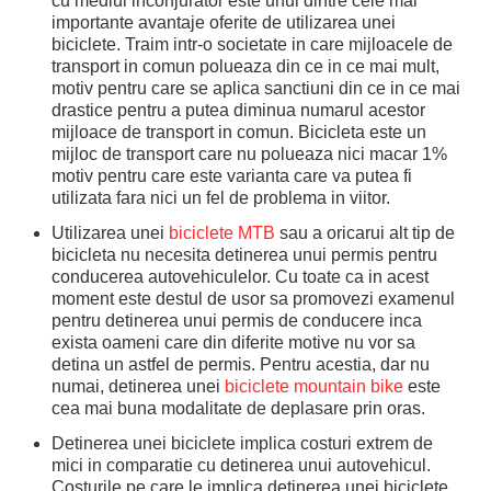
cu mediul inconjurator este unul dintre cele mai
importante avantaje oferite de utilizarea unei
biciclete. Traim intr-o societate in care mijloacele de
transport in comun polueaza din ce in ce mai mult,
motiv pentru care se aplica sanctiuni din ce in ce mai
drastice pentru a putea diminua numarul acestor
mijloace de transport in comun. Bicicleta este un
mijloc de transport care nu polueaza nici macar 1%
motiv pentru care este varianta care va putea fi
utilizata fara nici un fel de problema in viitor.
Utilizarea unei
biciclete MTB
sau a oricarui alt tip de
bicicleta nu necesita detinerea unui permis pentru
conducerea autovehiculelor. Cu toate ca in acest
moment este destul de usor sa promovezi examenul
pentru detinerea unui permis de conducere inca
exista oameni care din diferite motive nu vor sa
detina un astfel de permis. Pentru acestia, dar nu
numai, detinerea unei
biciclete mountain bike
este
cea mai buna modalitate de deplasare prin oras.
Detinerea unei biciclete implica costuri extrem de
mici in comparatie cu detinerea unui autovehicul.
Costurile pe care le implica detinerea unei biciclete