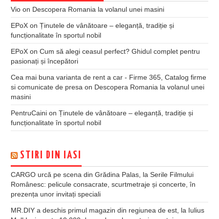
Vio
on
Descopera Romania la volanul unei masini
EPoX
on
Ținutele de vânătoare – eleganță, tradiție și
funcționalitate în sportul nobil
EPoX
on
Cum să alegi ceasul perfect? Ghidul complet pentru
pasionați și începători
Cea mai buna varianta de rent a car - Firme 365, Catalog firme
si comunicate de presa
on
Descopera Romania la volanul unei
masini
PentruCaini
on
Ținutele de vânătoare – eleganță, tradiție și
funcționalitate în sportul nobil
STIRI DIN IASI
CARGO urcă pe scena din Grădina Palas, la Serile Filmului
Românesc: pelicule consacrate, scurtmetraje și concerte, în
prezența unor invitați speciali
MR.DIY a deschis primul magazin din regiunea de est, la Iulius