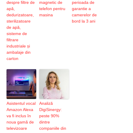
despre filtre de
magnetic de
perioada de
apă,
telefon pentru
garantie a
dedurizatoare,
masina
camerelor de
sterilizatoare
bord la 3 ani
de apă,
sisteme de
filtrare
industriale și
ambalaje din
carton
Asistentul vocal
Analiză
Amazon Alexa
DigiSinergy:
va fi inclus în
peste 90%
noua gamă de
dintre
televizoare
companiile din