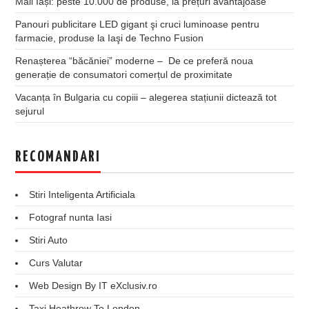
Mall Iași: peste 10.000 de produse, la prețuri avantajoase
Panouri publicitare LED gigant şi cruci luminoase pentru
farmacie, produse la Iaşi de Techno Fusion
Renașterea “băcăniei” moderne – De ce preferă noua
generație de consumatori comerțul de proximitate
Vacanța în Bulgaria cu copiii – alegerea stațiunii dictează tot
sejurul
RECOMANDARI
Stiri Inteligenta Artificiala
Fotograf nunta Iasi
Stiri Auto
Curs Valutar
Web Design By IT eXclusiv.ro
Taxi Heathrow To London