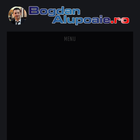
MENU
HOME
CONTACT
DESPRE BOGDAN ALUPOAIE
AUTOMOBILE
DRESS TO IMPRESS
TRAVEL