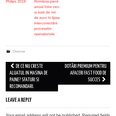
Philips 2019
România pierd
anual între zeci
și sute de mii
de euro în lipsa
interconectării
proceselor
operaționale
Diverse
Post
DE CE NU CRESTE
DOTĂRI PREMIUM PENTRU
navigation
ALUATUL IN MASINA DE
AFACERI FAST FOOD DE
PAINE? SFATURI SI
SUCCES
RECOMANDARI.
LEAVE A REPLY
Your email address will not be published.
Required fields