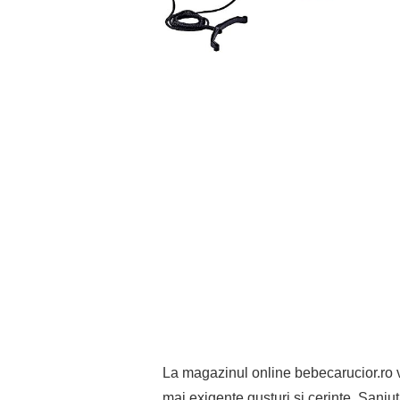
La magazinul online bebecarucior.ro 
mai exigente gusturi si cerinte. Saniut