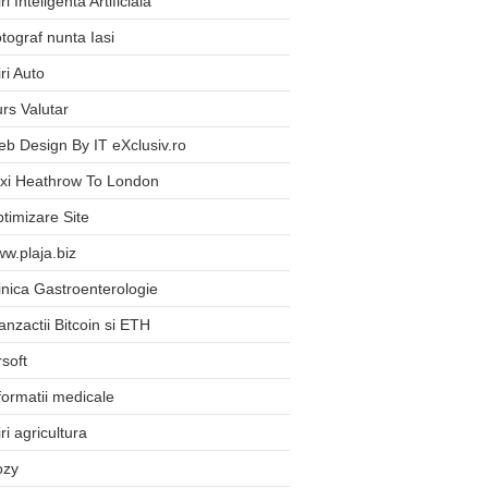
iri Inteligenta Artificiala
tograf nunta Iasi
iri Auto
rs Valutar
b Design By IT eXclusiv.ro
xi Heathrow To London
timizare Site
w.plaja.biz
inica Gastroenterologie
anzactii Bitcoin si ETH
rsoft
formatii medicale
iri agricultura
ozy