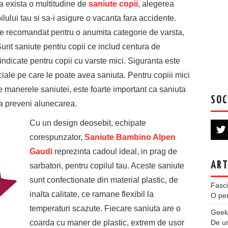
a exista o multitudine de
saniute copii
, alegerea
lului tau si sa-i asigure o vacanta fara accidente.
ste recomandat pentru o anumita categorie de varsta,
Sunt saniute pentru copii ce includ centura de
 indicate pentru copii cu varste mici. Siguranta este
eciale pe care le poate avea saniuta. Pentru copiii mici
de manerele saniutei, este foarte important ca saniuta
SOC
 a preveni alunecarea.
Cu un design deosebit, echipate
corespunzator,
Saniute Bambino Alpen
Gaudi
reprezinta cadoul ideal, in prag de
ART
sarbatori, pentru copilul tau. Aceste saniute
sunt confectionate din material plastic, de
Fasci
inalta calitate, ce ramane flexibil la
O per
temperaturi scazute. Fiecare saniuta are o
Geek
coarda cu maner de plastic, extrem de usor
De u