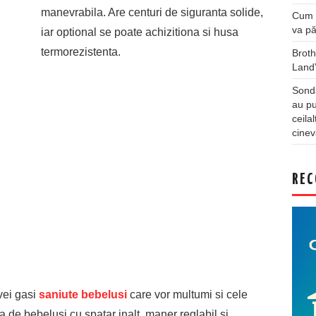
manevrabila. Are centuri de siguranta solide,
Cum a
va pă
iar optional se poate achizitiona si husa
termorezistenta.
Broth
Land
Sonda
au pu
ceila
cinev
REC
vei gasi
saniute bebelusi
care vor multumi si cele
a de bebelusi cu spatar inalt, maner reglabil si