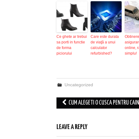
Ce ghete ar trebui
Care este durata
Obtiner
sa porti in functie
de viaţă a unui
asigurar
de forma
calculator
online, r
piciorului
refurbished?
simplu!
Uncategorized
Post
CUM ALEGETI O CUSCA PENTRU CAIN
navigation
LEAVE A REPLY