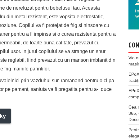
une de nerefuzat pentru bebelusul tau. Aceasta
ru din metal rezistent, este vopsita electrostatic,
oroziune. Copilul va fi protejat de frig si ninsoare cu
aner pentru a fi impinsa si o curea rezistenta pentru a
mpermeabil, de foarte buna calitate, prevazut cu
COM
ilul usor. In jurul copilului se va strange un snur
Vio
o
ste reglabil, fiind prevazut cu un manson imblanit din
masi
frig mainile parintilor.
EPo
sovaielnici prin vazduhul sur, ramanand pentru o clipa
tradiț
or pe pamant, saniuta va fi pregatita pentru a-l duce
EPo
compl
Cea m
365, 
ky
Desco
Pentr
elega