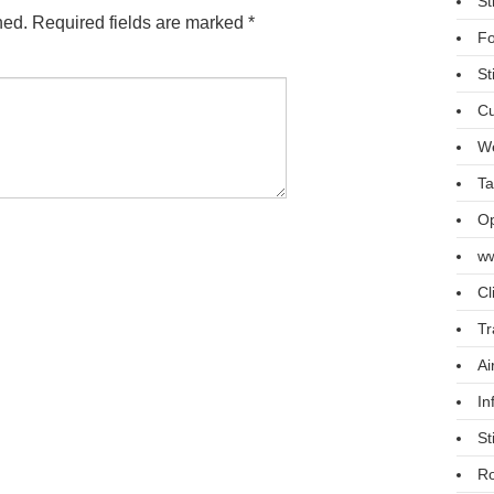
St
hed.
Required fields are marked
*
Fo
St
Cu
We
Ta
Op
ww
Cl
Tr
Ai
In
St
R