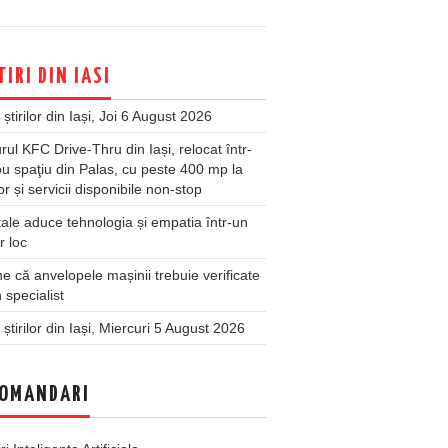
TIRI DIN IASI
 știrilor din Iași, Joi 6 August 2026
rul KFC Drive-Thru din Iași, relocat într-
u spaţiu din Palas, cu peste 400 mp la
ior și servicii disponibile non-stop
ale aduce tehnologia și empatia într-un
r loc
 că anvelopele mașinii trebuie verificate
 specialist
 știrilor din Iași, Miercuri 5 August 2026
OMANDARI