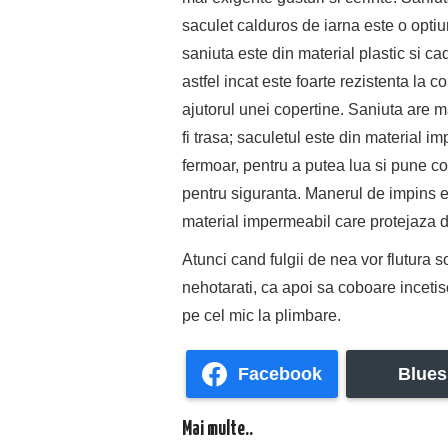
saculet calduros de iarna este o opti
saniuta este din material plastic si cad
astfel incat este foarte rezistenta la c
ajutorul unei copertine. Saniuta are m
fi trasa; saculetul este din material i
fermoar, pentru a putea lua si pune cop
pentru siguranta. Manerul de impins e
material impermeabil care protejaza de 
Atunci cand fulgii de nea vor flutura 
nehotarati, ca apoi sa coboare incetis
pe cel mic la plimbare.
Facebook
Blues
Mai multe..