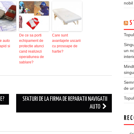
nobil
S
Topul
e
De ce sa porti
Care sunt
e auto
echipament de
avantajele uscarii
Singu
apid si
protectie atunci
cu prosoape de
un no
cand realizezi
hartie?
inter
operatiunea de
sablare?
Mindt
singu
Semne
de un
Topul
E?
SFATURI DE LA FIRMA DE REPARATII NAVIGATII
AUTO
REC