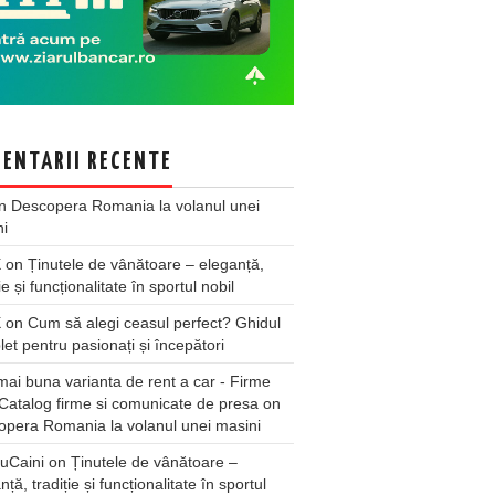
ENTARII RECENTE
n
Descopera Romania la volanul unei
ni
X
on
Ținutele de vânătoare – eleganță,
ie și funcționalitate în sportul nobil
X
on
Cum să alegi ceasul perfect? Ghidul
et pentru pasionați și începători
ai buna varianta de rent a car - Firme
Catalog firme si comunicate de presa
on
pera Romania la volanul unei masini
uCaini
on
Ținutele de vânătoare –
nță, tradiție și funcționalitate în sportul