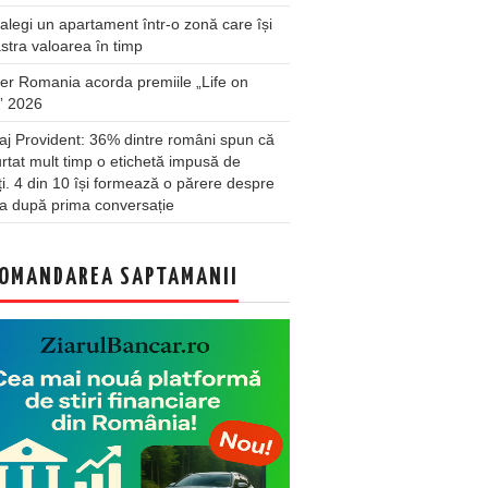
legi un apartament într-o zonă care își
stra valoarea în timp
er Romania acorda premiile „Life on
” 2026
j Provident: 36% dintre români spun că
rtat mult timp o etichetă impusă de
lți. 4 din 10 își formează o părere despre
a după prima conversație
OMANDAREA SAPTAMANII