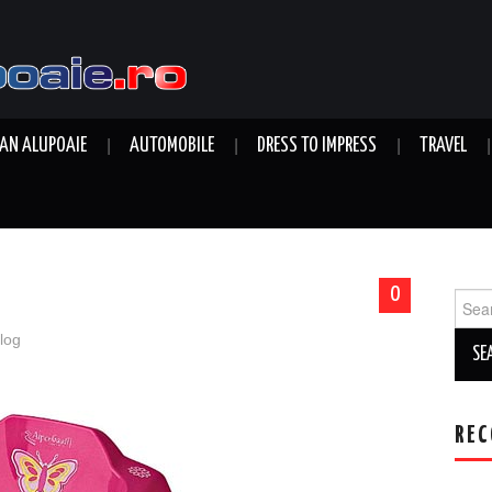
AN ALUPOAIE
AUTOMOBILE
DRESS TO IMPRESS
TRAVEL
0
Sear
for:
log
REC