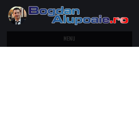
MENU
HOME
CONTACT
DESPRE BOGDAN ALUPOAIE
AUTOMOBILE
DRESS TO IMPRESS
TRAVEL