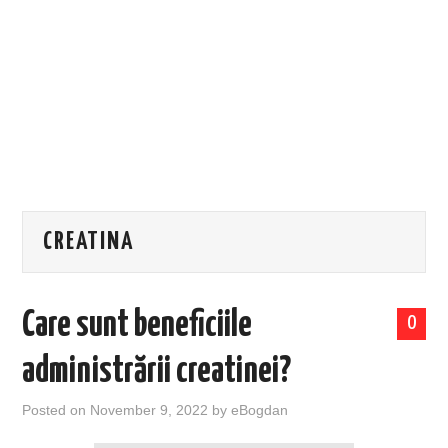
EVENIMENTE
TECH
BICICLETE
CREATINA
Care sunt beneficiile
0
administrării creatinei?
Posted on
November 9, 2022
by
eBogdan