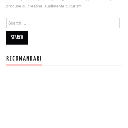
produse cu creatina
,
suplimente culturism
Search
for:
RECOMANDARI