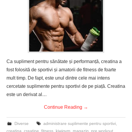
Ca supliment pentru sănătate și performanță, creatina a
fost folosită de sportivi și amatorii de fitness de foarte
mult timp. De fapt, este unul dintre cele mai intens
cercetate suplimente pentru sportivi de pe piață. Creatina
este un derivat al…
Continue Reading
→
Diverse
administrare suplimente pentru sportivi
,
creatina
,
creatine
,
fitness
,
kiwigym
,
magazin
,
pre workout
,