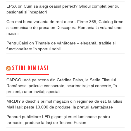
EPoX
on
Cum să alegi ceasul perfect? Ghidul complet pentru
pasionați și începători
Cea mai buna varianta de rent a car - Firme 365, Catalog firme
si comunicate de presa
on
Descopera Romania la volanul unei
masini
PentruCaini
on
Ținutele de vânătoare – eleganță, tradiție și
funcționalitate în sportul nobil
STIRI DIN IASI
CARGO urcă pe scena din Grădina Palas, la Serile Filmului
Românesc: pelicule consacrate, scurtmetraje și concerte, în
prezența unor invitați speciali
MR.DIY a deschis primul magazin din regiunea de est, la Iulius
Mall Iași: peste 10.000 de produse, la prețuri avantajoase
Panouri publicitare LED gigant şi cruci luminoase pentru
farmacie, produse la Iaşi de Techno Fusion