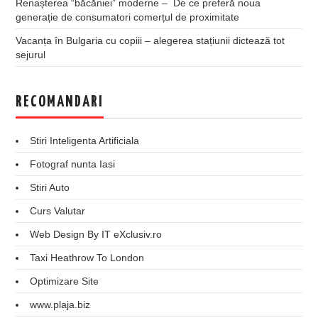
Renașterea “băcăniei” moderne – De ce preferă noua
generație de consumatori comerțul de proximitate
Vacanța în Bulgaria cu copiii – alegerea stațiunii dictează tot
sejurul
RECOMANDARI
Stiri Inteligenta Artificiala
Fotograf nunta Iasi
Stiri Auto
Curs Valutar
Web Design By IT eXclusiv.ro
Taxi Heathrow To London
Optimizare Site
www.plaja.biz