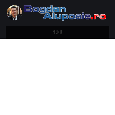
MENU
HOME
CONTACT
DESPRE BOGDAN ALUPOAIE
AUTOMOBILE
DRESS TO IMPRESS
TRAVEL