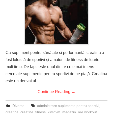
Ca supliment pentru sănătate și performanță, creatina a
fost folosită de sportivi și amatorii de fitness de foarte
mult timp. De fapt, este unul dintre cele mai intens
cercetate suplimente pentru sportivi de pe piață. Creatina
este un derivat al…
Continue Reading
→
Diverse
administrare suplimente pentru sportivi
,
creatina
,
creatine
,
fitness
,
kiwigym
,
magazin
,
pre workout
,