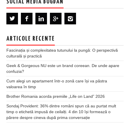
SOCIAL MEDIA BOGDAN
ARTICOLE RECENTE
Fascinația și complexitatea tutunului la pungă: O perspectivă
culturală și practică
Geek & Gorgeous NU este un brand coreean. De unde apare
confuzia?
Cum alegi un apartament într-o zonă care își va păstra
valoarea în timp
Brother Romania acorda premiile „Life on Land” 2026
Sondaj Provident: 36% dintre români spun că au purtat mult
timp o etichetă impusă de ceilalți. 4 din 10 își formează o
părere despre cineva după prima conversație