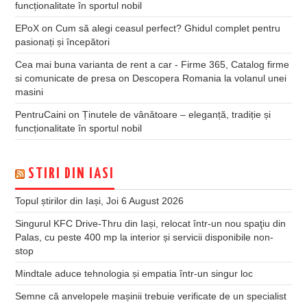
funcționalitate în sportul nobil
EPoX
on
Cum să alegi ceasul perfect? Ghidul complet pentru
pasionați și începători
Cea mai buna varianta de rent a car - Firme 365, Catalog firme
si comunicate de presa
on
Descopera Romania la volanul unei
masini
PentruCaini
on
Ținutele de vânătoare – eleganță, tradiție și
funcționalitate în sportul nobil
STIRI DIN IASI
Topul știrilor din Iași, Joi 6 August 2026
Singurul KFC Drive-Thru din Iași, relocat într-un nou spaţiu din
Palas, cu peste 400 mp la interior și servicii disponibile non-
stop
Mindtale aduce tehnologia și empatia într-un singur loc
Semne că anvelopele mașinii trebuie verificate de un specialist