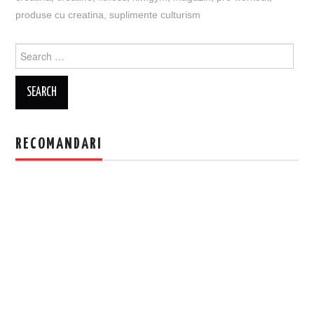
produse cu creatina
,
suplimente culturism
Search
for:
RECOMANDARI