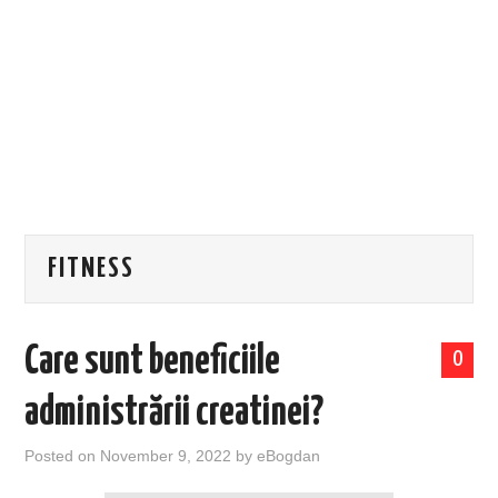
EVENIMENTE
TECH
BICICLETE
FITNESS
Care sunt beneficiile
0
administrării creatinei?
Posted on
November 9, 2022
by
eBogdan