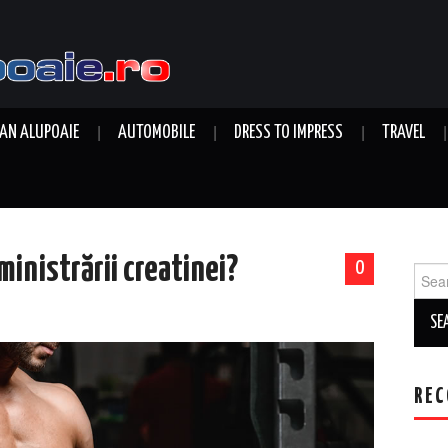
AN ALUPOAIE
AUTOMOBILE
DRESS TO IMPRESS
TRAVEL
ministrării creatinei?
0
Sear
for:
REC