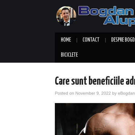
HOME
CONTACT
DESPRE BOGD
BICICLETE
Care sunt beneficiile ad
Posted on
November 9, 2022
by
eBogdan