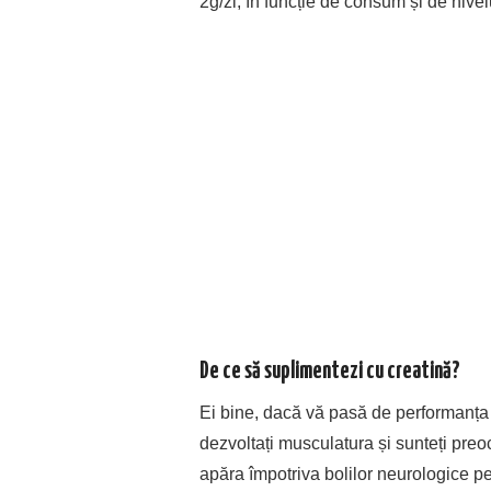
2g/zi, în funcție de consum și de nivelu
De ce să suplimentezi cu creatină?
Ei bine, dacă vă pasă de performanța î
dezvoltați musculatura și sunteți preo
apăra împotriva bolilor neurologice p