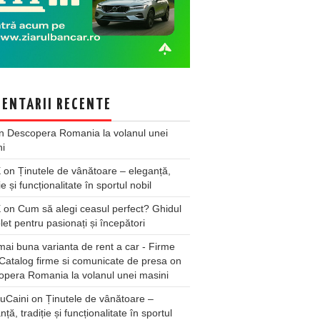
ENTARII RECENTE
n
Descopera Romania la volanul unei
ni
X
on
Ținutele de vânătoare – eleganță,
ie și funcționalitate în sportul nobil
X
on
Cum să alegi ceasul perfect? Ghidul
et pentru pasionați și începători
ai buna varianta de rent a car - Firme
Catalog firme si comunicate de presa
on
pera Romania la volanul unei masini
uCaini
on
Ținutele de vânătoare –
nță, tradiție și funcționalitate în sportul