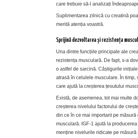
care trebuie să-l analizați îndeaproap
Suplimentarea zilnică cu creatină poa
merită atenția voastră.
Sprijină dezvoltarea și rezistența muscu
Una dintre funcțiile principale ale cr
rezistența musculară. De fapt, s-a dove
o astfel de sarcină. Câștigurile iniția
atrasă în celulele musculare. În timp,
care ajută la creșterea țesutului muscul
Există, de asemenea, tot mai multe do
creșterea nivelului factorului de creș
din ce în ce mai important pe măsur
musculară. IGF-1 ajută la producerea țe
menține nivelurile ridicate pe măsur