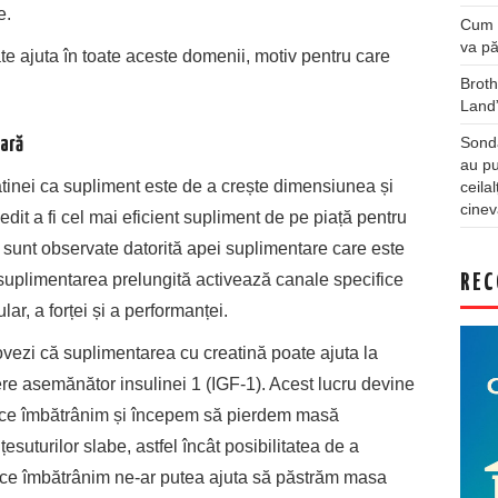
e.
Cum a
va pă
te ajuta în toate aceste domenii, motiv pentru care
Broth
Land
Sonda
lară
au pu
eatinei ca supliment este de a crește dimensiunea și
ceila
cinev
dit a fi cel mai eficient supliment de pe piață pentru
le sunt observate datorită apei suplimentare care este
 suplimentarea prelungită activează canale specifice
REC
ar, a forței și a performanței.
vezi că suplimentarea cu creatină poate ajuta la
tere asemănător insulinei 1 (IGF-1). Acest lucru devine
ă ce îmbătrânim și începem să pierdem masă
suturilor slabe, astfel încât posibilitatea de a
ă ce îmbătrânim ne-ar putea ajuta să păstrăm masa