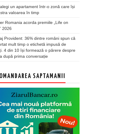
legi un apartament într-o zonă care își
stra valoarea în timp
er Romania acorda premiile „Life on
” 2026
j Provident: 36% dintre români spun că
rtat mult timp o etichetă impusă de
lți. 4 din 10 își formează o părere despre
a după prima conversație
OMANDAREA SAPTAMANII