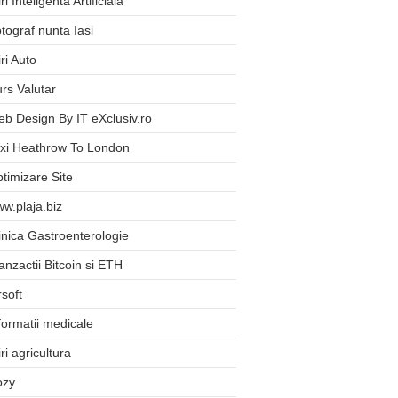
iri Inteligenta Artificiala
tograf nunta Iasi
iri Auto
rs Valutar
b Design By IT eXclusiv.ro
xi Heathrow To London
timizare Site
w.plaja.biz
inica Gastroenterologie
anzactii Bitcoin si ETH
rsoft
formatii medicale
iri agricultura
ozy