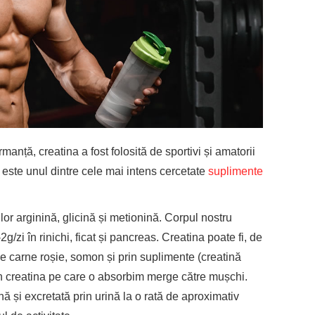
anță, creatina a fost folosită de sportivi și amatorii
, este unul dintre cele mai intens cercetate
suplimente
lor arginină, glicină și metionină. Corpul nostru
/zi în rinichi, ficat și pancreas. Creatina poate fi, de
 carne roșie, somon și prin suplimente (creatină
 creatina pe care o absorbim merge către mușchi.
 și excretată prin urină la o rată de aproximativ