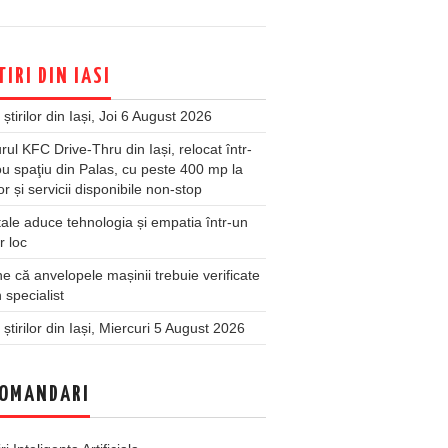
TIRI DIN IASI
 știrilor din Iași, Joi 6 August 2026
rul KFC Drive-Thru din Iași, relocat într-
u spaţiu din Palas, cu peste 400 mp la
ior și servicii disponibile non-stop
ale aduce tehnologia și empatia într-un
r loc
 că anvelopele mașinii trebuie verificate
 specialist
 știrilor din Iași, Miercuri 5 August 2026
OMANDARI