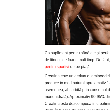
Ca supliment pentru sănătate și perform
de fitness de foarte mult timp. De fapt
pentru sportivi
de pe piață.
Creatina este un derivat al aminoacizi
produce în mod natural aproximativ 1-2g
asemenea, absorbită prin consumul de
monohidrată). Aproximativ 90-95% din
Creatina este descompusă în creatinină