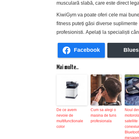
musculară slabă, care este direct lega
KiwiGym
va
poate oferi cele
mai
bune 
fitness
puteți
gă
si
diverse suplimente p
profesionisti.
Apelați
la
specialiști
câ
Facebook
Blues
Mai multe..
De ce avem
Cum sa alegi o
Noul de
nevoie de
masina de tuns
motorola
multifunctionale
profesionala
satellite
color
conexiu
Bluetoot
mesager