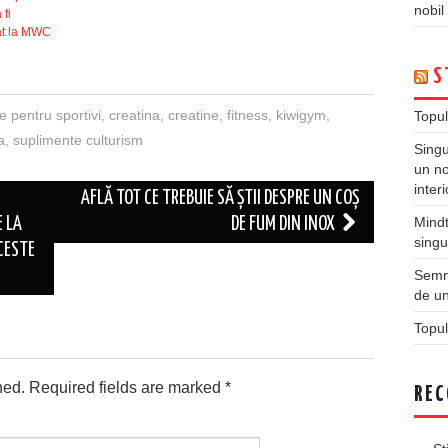
nobil
 fi
at la MWC
S
 pentru sportivi
,
creatina
,
creatine
,
fitness
,
kiwigym
,
Topul
a
,
suplimente culturism
Singu
un no
inter
AFLĂ TOT CE TREBUIE SĂ ȘTII DESPRE UN COȘ
Mindt
E LA
DE FUM DIN INOX
singu
ACESTE
Semne
de un
Topul
hed.
Required fields are marked
*
REC