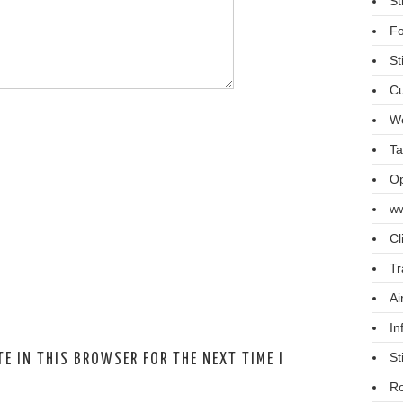
St
Fo
St
Cu
We
Ta
Op
ww
Cl
Tr
Ai
In
St
E IN THIS BROWSER FOR THE NEXT TIME I
R