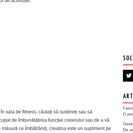
l de activitate.
SOC
ART
Fasci
n sala de fitness, căutați să susțineți sau să
O per
cupat de îmbunătățirea funcției creierului sau de a vă
Geek
e măsură ce îmbătrâniți, creatina este un supliment pe
De u