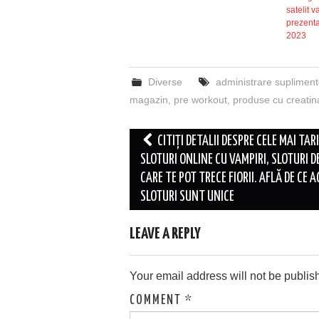
satelit va
prezent
2023
Diverse
administrare suplimente
magazin
,
pre workout
,
produse cu creatin
Post
CITIȚI DETALII DESPRE CELE MAI TARI
navigation
SLOTURI ONLINE CU VAMPIRI, SLOTURI D
CARE TE POT TRECE FIORII. AFLĂ DE CE 
SLOTURI SUNT UNICE
LEAVE A REPLY
Your email address will not be publis
COMMENT
*