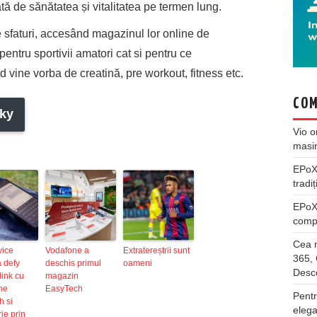
tă de sănătatea și vitalitatea pe termen lung.
sfaturi,
accesând
magazinul lor online de
entru sportivii amatori cat si pentru ce
nd
vine
vorba
de creatină, pre workout, fitness etc.
COM
ky
Vio
o
masi
EPo
tradiț
EPo
compl
Cea m
vice
Vodafone a
Extratereștrii sunt
365, 
 defy
deschis primul
oameni
Desco
 link cu
magazin
ne
EasyTech
Pentr
h si
elega
ie prin