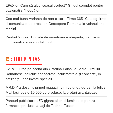
EPoX
on
Cum să alegi ceasul perfect? Ghidul complet pentru
pasionați și începători
Cea mai buna varianta de rent a car - Firme 365, Catalog firme
si comunicate de presa
on
Descopera Romania la volanul unei
masini
PentruCaini
on
Ținutele de vânătoare – eleganță, tradiție și
funcționalitate în sportul nobil
STIRI DIN IASI
CARGO urcă pe scena din Grădina Palas, la Serile Filmului
Românesc: pelicule consacrate, scurtmetraje și concerte, în
prezența unor invitați speciali
MR.DIY a deschis primul magazin din regiunea de est, la Iulius
Mall Iași: peste 10.000 de produse, la prețuri avantajoase
Panouri publicitare LED gigant şi cruci luminoase pentru
farmacie, produse la Iaşi de Techno Fusion