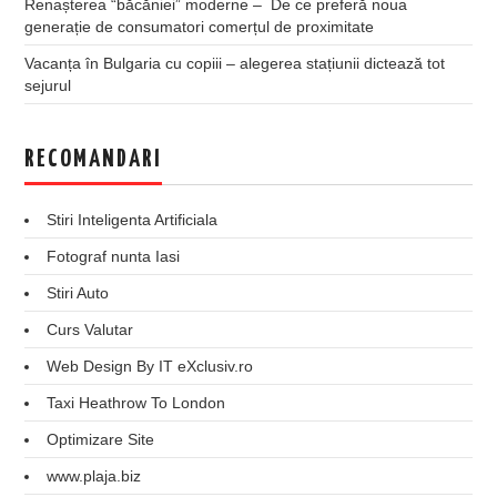
Renașterea “băcăniei” moderne – De ce preferă noua
generație de consumatori comerțul de proximitate
Vacanța în Bulgaria cu copiii – alegerea stațiunii dictează tot
sejurul
RECOMANDARI
Stiri Inteligenta Artificiala
Fotograf nunta Iasi
Stiri Auto
Curs Valutar
Web Design By IT eXclusiv.ro
Taxi Heathrow To London
Optimizare Site
www.plaja.biz