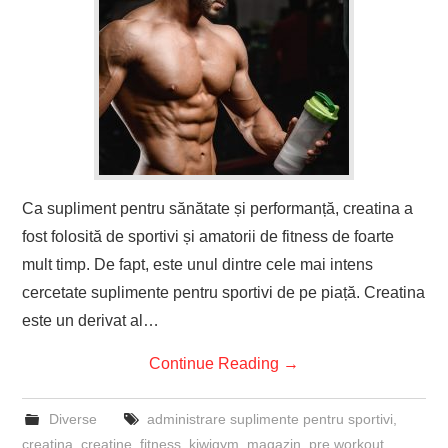
Ca supliment pentru sănătate și performanță, creatina a
fost folosită de sportivi și amatorii de fitness de foarte
mult timp. De fapt, este unul dintre cele mai intens
cercetate suplimente pentru sportivi de pe piață. Creatina
este un derivat al…
Continue Reading
→
Diverse
administrare suplimente pentru sportivi
,
creatina
,
creatine
,
fitness
,
kiwigym
,
magazin
,
pre workout
,