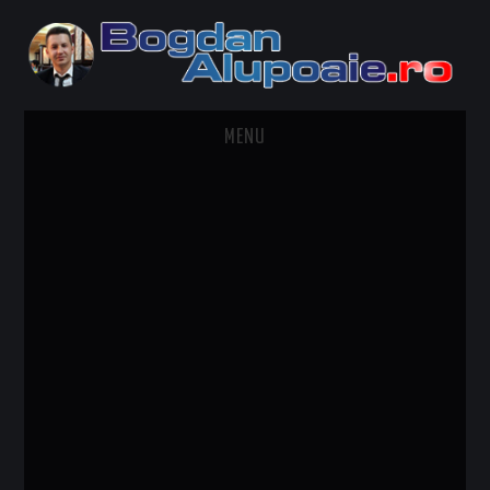
MENU
HOME
CONTACT
DESPRE BOGDAN ALUPOAIE
AUTOMOBILE
DRESS TO IMPRESS
TRAVEL