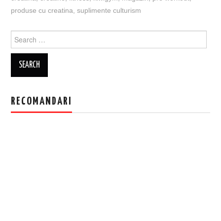
produse cu creatina
,
suplimente culturism
Search
for:
RECOMANDARI