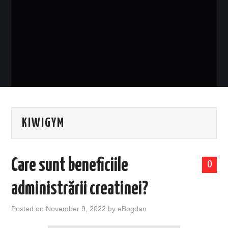
EVENIMENTE
TECH
BICICLETE
KIWIGYM
Care sunt beneficiile
0
administrării creatinei?
Posted on
November 9, 2022
by
eBogdan