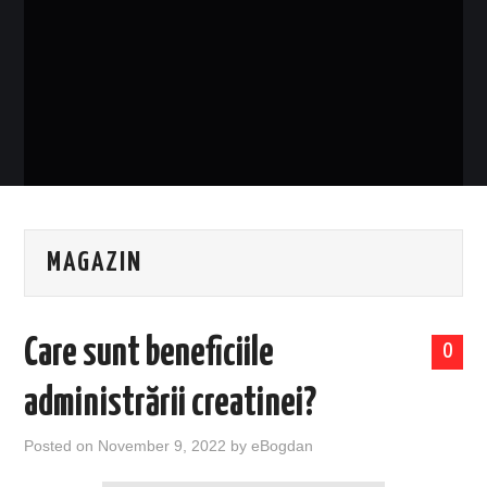
EVENIMENTE
TECH
BICICLETE
MAGAZIN
Care sunt beneficiile
0
administrării creatinei?
Posted on
November 9, 2022
by
eBogdan