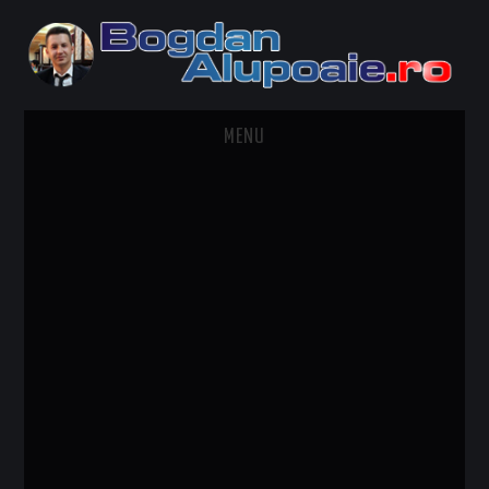
MENU
HOME
CONTACT
DESPRE BOGDAN ALUPOAIE
AUTOMOBILE
DRESS TO IMPRESS
TRAVEL