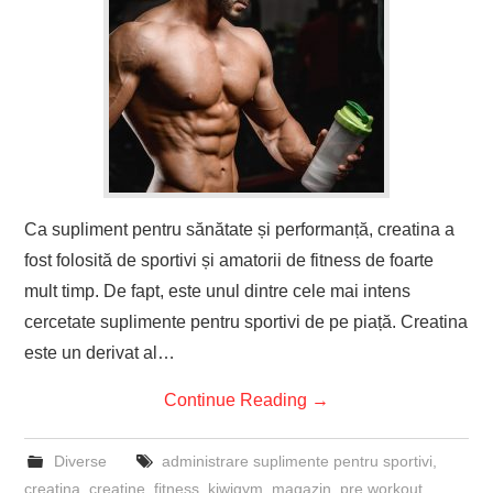
Ca supliment pentru sănătate și performanță, creatina a
fost folosită de sportivi și amatorii de fitness de foarte
mult timp. De fapt, este unul dintre cele mai intens
cercetate suplimente pentru sportivi de pe piață. Creatina
este un derivat al…
Continue Reading
→
Diverse
administrare suplimente pentru sportivi
,
creatina
,
creatine
,
fitness
,
kiwigym
,
magazin
,
pre workout
,