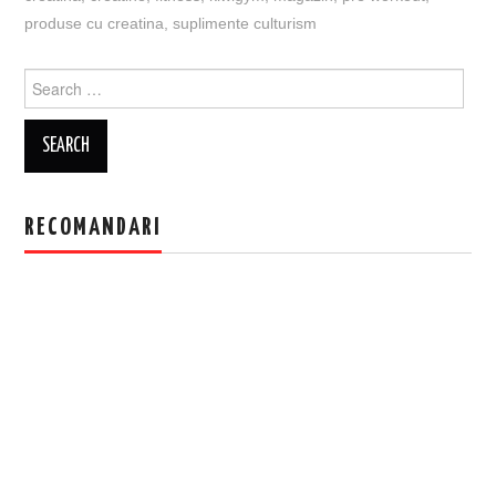
produse cu creatina
,
suplimente culturism
Search
for:
RECOMANDARI