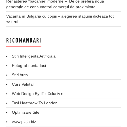
Renașterea “băcăniei” moderne – De ce preferă noua
generație de consumatori comerțul de proximitate
Vacanța în Bulgaria cu copiii – alegerea stațiunii dictează tot
sejurul
RECOMANDARI
Stiri Inteligenta Artificiala
Fotograf nunta Iasi
Stiri Auto
Curs Valutar
Web Design By IT eXclusiv.ro
Taxi Heathrow To London
Optimizare Site
www.plaja.biz