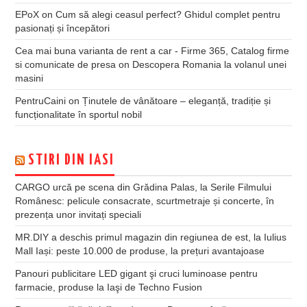
EPoX
on
Cum să alegi ceasul perfect? Ghidul complet pentru
pasionați și începători
Cea mai buna varianta de rent a car - Firme 365, Catalog firme
si comunicate de presa
on
Descopera Romania la volanul unei
masini
PentruCaini
on
Ținutele de vânătoare – eleganță, tradiție și
funcționalitate în sportul nobil
STIRI DIN IASI
CARGO urcă pe scena din Grădina Palas, la Serile Filmului
Românesc: pelicule consacrate, scurtmetraje și concerte, în
prezența unor invitați speciali
MR.DIY a deschis primul magazin din regiunea de est, la Iulius
Mall Iași: peste 10.000 de produse, la prețuri avantajoase
Panouri publicitare LED gigant şi cruci luminoase pentru
farmacie, produse la Iaşi de Techno Fusion