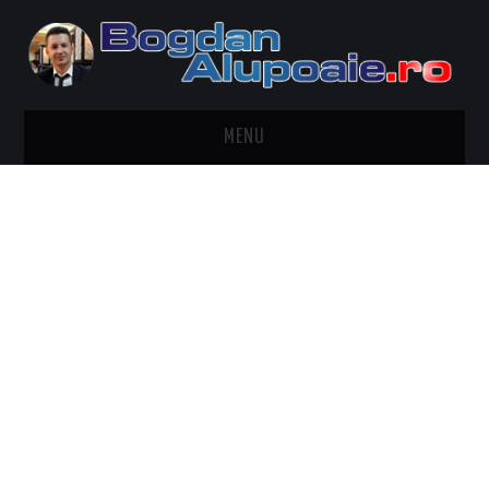
MENU
HOME
CONTACT
DESPRE BOGDAN ALUPOAIE
AUTOMOBILE
DRESS TO IMPRESS
TRAVEL