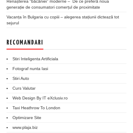
Renașterea “băcăniei” moderne – De ce preferă noua
generație de consumatori comerțul de proximitate
Vacanța în Bulgaria cu copiii – alegerea stațiunii dictează tot
sejurul
RECOMANDARI
Stiri Inteligenta Artificiala
Fotograf nunta Iasi
Stiri Auto
Curs Valutar
Web Design By IT eXclusiv.ro
Taxi Heathrow To London
Optimizare Site
www.plaja.biz