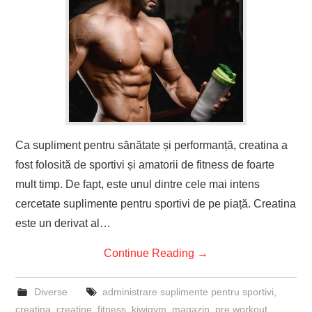
Ca supliment pentru sănătate și performanță, creatina a
fost folosită de sportivi și amatorii de fitness de foarte
mult timp. De fapt, este unul dintre cele mai intens
cercetate suplimente pentru sportivi de pe piață. Creatina
este un derivat al…
Continue Reading
→
Diverse
administrare suplimente pentru sportivi
,
creatina
,
creatine
,
fitness
,
kiwigym
,
magazin
,
pre workout
,