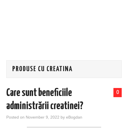
EVENIMENTE
TECH
BICICLETE
PRODUSE CU CREATINA
Care sunt beneficiile
0
administrării creatinei?
Posted on
November 9, 2022
by
eBogdan