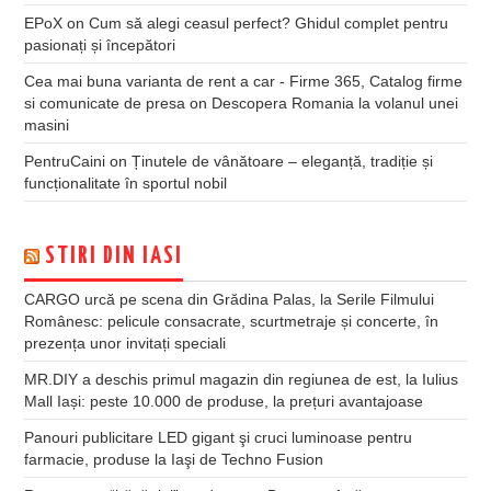
EPoX
on
Cum să alegi ceasul perfect? Ghidul complet pentru
pasionați și începători
Cea mai buna varianta de rent a car - Firme 365, Catalog firme
si comunicate de presa
on
Descopera Romania la volanul unei
masini
PentruCaini
on
Ținutele de vânătoare – eleganță, tradiție și
funcționalitate în sportul nobil
STIRI DIN IASI
CARGO urcă pe scena din Grădina Palas, la Serile Filmului
Românesc: pelicule consacrate, scurtmetraje și concerte, în
prezența unor invitați speciali
MR.DIY a deschis primul magazin din regiunea de est, la Iulius
Mall Iași: peste 10.000 de produse, la prețuri avantajoase
Panouri publicitare LED gigant şi cruci luminoase pentru
farmacie, produse la Iaşi de Techno Fusion