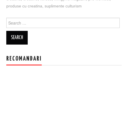
produse cu creatina
,
suplimente culturism
Search
for:
RECOMANDARI