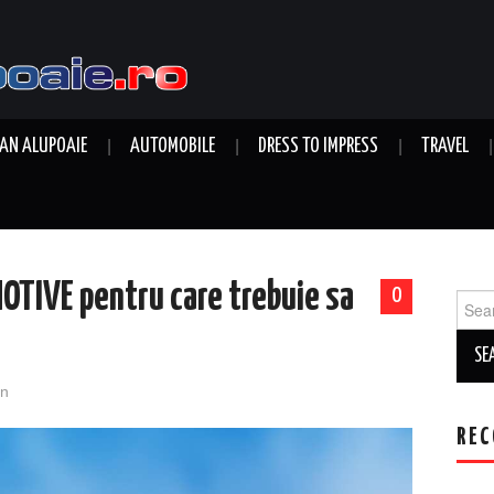
AN ALUPOAIE
AUTOMOBILE
DRESS TO IMPRESS
TRAVEL
OTIVE pentru care trebuie sa
0
Sear
for:
n
REC