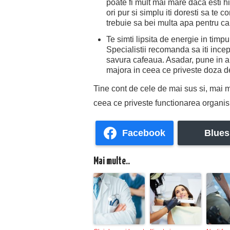
poate fi mult mai mare daca esti h
ori pur si simplu iti doresti sa te 
trebuie sa bei multa apa pentru ca 
Te simti lipsita de energie in timp
Specialistii recomanda sa iti incep
savura cafeaua. Asadar, pune in apl
majora in ceea ce priveste doza de
Tine cont de cele de mai sus si, mai m
ceea ce priveste functionarea organismu
Facebook
Blues
Mai multe..