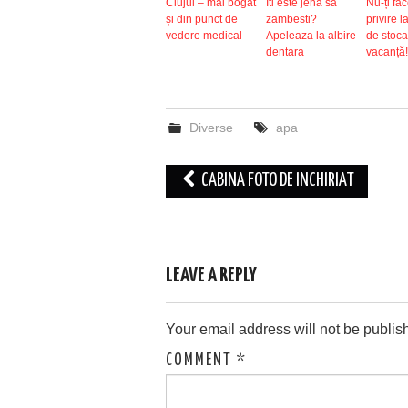
Clujul – mai bogat
Iti este jena sa
Nu-ți fac
și din punct de
zambesti?
privire l
vedere medical
Apeleaza la albire
de stoca
dentara
vacanță!
Diverse
apa
Post
CABINA FOTO DE INCHIRIAT
navigation
LEAVE A REPLY
Your email address will not be publis
COMMENT
*