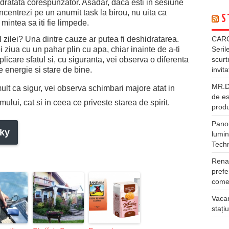
idratata corespunzator. Asadar, daca esti in sesiune
concentrezi pe un anumit task la birou, nu uita ca
S
mintea sa iti fie limpede.
CARG
ul zilei? Una dintre cauze ar putea fi deshidratarea.
Seril
i ziua cu un pahar plin cu apa, chiar inainte de a-ti
scurt
icare sfatul si, cu siguranta, vei observa o diferenta
invita
 energie si stare de bine.
MR.DI
ult ca sigur, vei observa schimbari majore atat in
de es
lui, cat si in ceea ce priveste starea de spirit.
produ
Panou
ky
lumin
Tech
Rena
prefe
comer
Vacan
stați