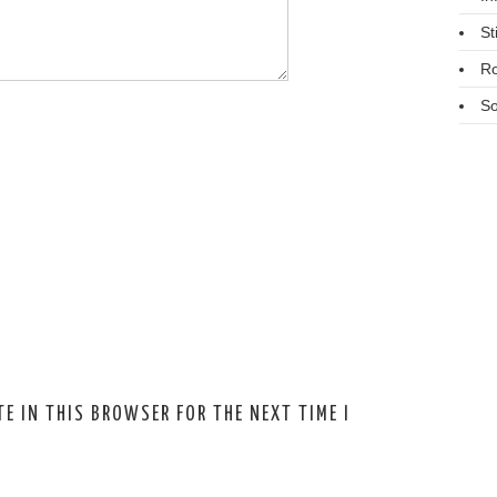
St
R
So
E IN THIS BROWSER FOR THE NEXT TIME I