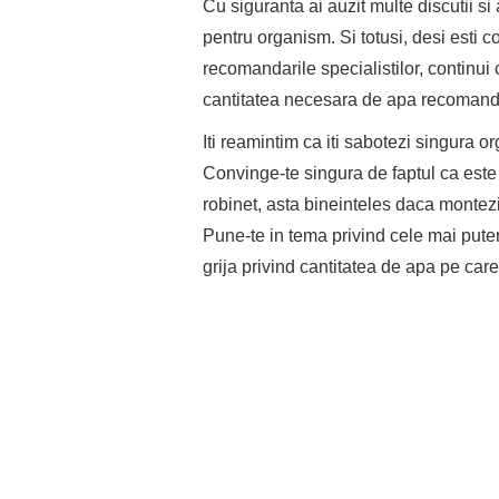
Cu siguranta ai auzit multe discutii si a
pentru organism. Si totusi, desi esti c
recomandarile specialistilor, continu
cantitatea necesara de apa recomandat
Iti reamintim ca iti sabotezi singura 
Convinge-te singura de faptul ca este
robinet, asta bineinteles daca montez
Pune-te in tema privind cele mai pute
grija privind cantitatea de apa pe care