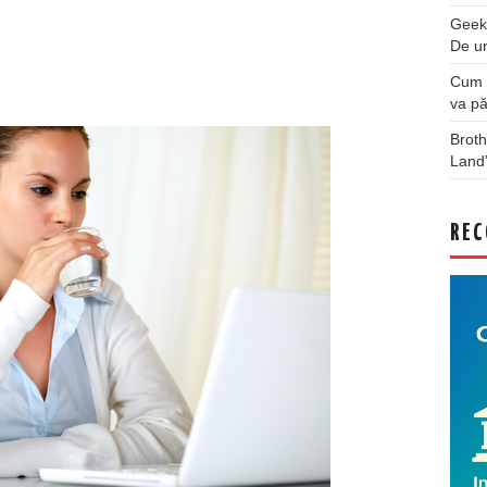
Geek
De u
Cum a
va pă
Broth
Land
REC