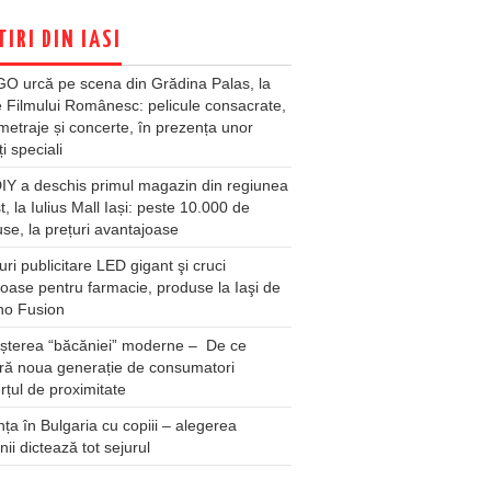
TIRI DIN IASI
O urcă pe scena din Grădina Palas, la
e Filmului Românesc: pelicule consacrate,
metraje și concerte, în prezența unor
ți speciali
Y a deschis primul magazin din regiunea
t, la Iulius Mall Iași: peste 10.000 de
se, la prețuri avantajoase
ri publicitare LED gigant şi cruci
oase pentru farmacie, produse la Iaşi de
no Fusion
șterea “băcăniei” moderne – De ce
ră noua generație de consumatori
țul de proximitate
ța în Bulgaria cu copiii – alegerea
unii dictează tot sejurul