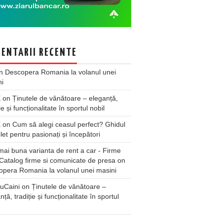
ENTARII RECENTE
n
Descopera Romania la volanul unei
ni
X
on
Ținutele de vânătoare – eleganță,
ie și funcționalitate în sportul nobil
X
on
Cum să alegi ceasul perfect? Ghidul
et pentru pasionați și începători
ai buna varianta de rent a car - Firme
Catalog firme si comunicate de presa
on
pera Romania la volanul unei masini
uCaini
on
Ținutele de vânătoare –
nță, tradiție și funcționalitate în sportul