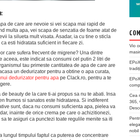
a:
 apa de care are nevoie si vei scapa mai rapid de
 multa apa, vei scapa de senzatia de foame atat de
COM
evii la silueta mult visata. Asadar, ia cu tine o sticla
a esti hidratata suficient in fiecare zi.
Vio
o
masi
lor care sufera frecvent de migrene? Una dintre
 aceea, este indicat sa consumi cel putin 2 litri de
EPo
organismul tau primeste cantitatea de apa de care are
tradiț
acasa un dedurizator pentru a obtine o apa curata,
unui dedurizator pentru apa
pe Clack.ro, pentru a te
EPo
gere.
compl
 de beauty de la care ti-ai propus sa nu te abati. Insa
Cea m
ten frumos si sanatos este hidratarea. Si indiferent
365, 
tative sunt, daca nu consumi suficienta apa, pielea va
Desco
Asadar, inainte de orice crema pe care o achizitionezi,
Pentr
sa te asiguri ca punctezi toate regulile menite sa iti
elega
nobil
-a lungul timpului faptul ca puterea de concentrare