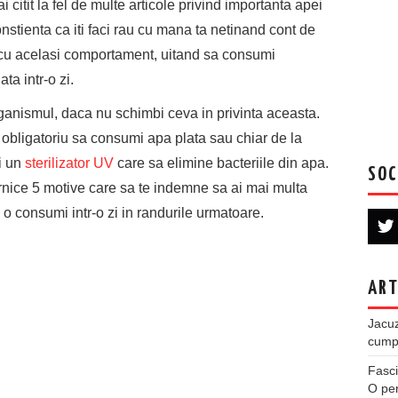
i citit la fel de multe articole privind importanta apei
onstienta ca iti faci rau cu mana ta netinand cont de
i cu acelasi comportament, uitand sa consumi
a intr-o zi.
organismul, daca nu schimbi ceva in privinta aceasta.
 obligatoriu sa consumi apa plata sau chiar de la
i un
sterilizator UV
care sa elimine bacteriile din apa.
SOC
rnice 5 motive care sa te indemne sa ai mai multa
 o consumi intr-o zi in randurile urmatoare.
ART
Jacuz
cumpe
Fasci
O per