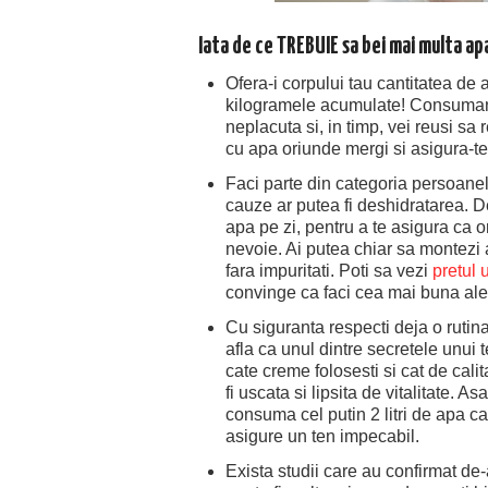
Iata de ce TREBUIE sa bei mai multa ap
Ofera-i corpului tau cantitatea de
kilogramele acumulate! Consumand
neplacuta si, in timp, vei reusi sa r
cu apa oriunde mergi si asigura-te c
Faci parte din categoria persoane
cauze ar putea fi deshidratarea. De
apa pe zi, pentru a te asigura ca 
nevoie. Ai putea chiar sa montezi 
fara impuritati. Poti sa vezi
pretul 
convinge ca faci cea mai buna ale
Cu siguranta respecti deja o rutina
afla ca unul dintre secretele unui 
cate creme folosesti si cat de cali
fi uscata si lipsita de vitalitate. 
consuma cel putin 2 litri de apa ca 
asigure un ten impecabil.
Exista studii care au confirmat de