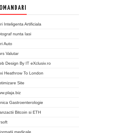
OMANDARI
iri Inteligenta Artificiala
tograf nunta Iasi
iri Auto
rs Valutar
b Design By IT eXclusiv.ro
xi Heathrow To London
timizare Site
w.plaja.biz
inica Gastroenterologie
anzactii Bitcoin si ETH
rsoft
formatii medicale