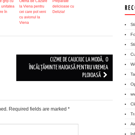
e griji cu
Ofertă de Cazare
Preparate
a unitatea
la Viena pentru
delicioase cu
REC
re în
cei care pot veni
Delizia!
cu avionul la
Viena
St
Fo
St
Cu
CIZME DE CAUCIUC LA MODĂ, O
We
ÎNCĂLȚĂMINTE HAIOASĂ PENTRU VREMEA
Ta
PLOIOASĂ
Op
ww
Cl
hed.
Required fields are marked
*
Tr
Ai
In