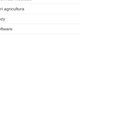
iri agricultura
ozy
ftware