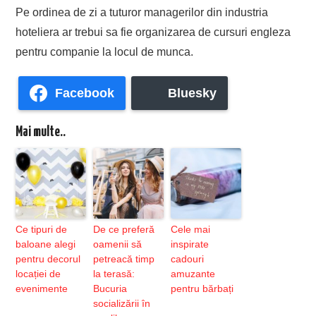
Pe ordinea de zi a tuturor managerilor din industria
hoteliera ar trebui sa fie organizarea de cursuri engleza
pentru companie la locul de munca.
Facebook
Bluesky
Mai multe..
Ce tipuri de
De ce preferă
Cele mai
baloane alegi
oamenii să
inspirate
pentru decorul
petreacă timp
cadouri
locației de
la terasă:
amuzante
evenimente
Bucuria
pentru bărbați
socializării în