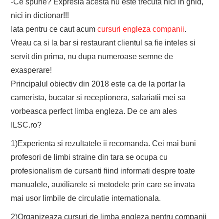
-Ce spune? Expresia acesta nu este trecuta nici in ghid,
nici in dictionar!!!
Iata pentru ce caut acum
cursuri engleza companii
.
Vreau ca si la bar si restaurant clientul sa fie inteles si
servit din prima, nu dupa numeroase semne de
exasperare!
Principalul obiectiv din 2018 este ca de la portar la
camerista, bucatar si receptionera, salariatii mei sa
vorbeasca perfect limba engleza. De ce am ales
ILSC.ro?
1)Experienta si rezultatele ii recomanda. Cei mai buni
profesori de limbi straine din tara se ocupa cu
profesionalism de cursanti fiind informati despre toate
manualele, auxiliarele si metodele prin care se invata
mai usor limbile de circulatie internationala.
2)Organizeaza cursuri de limba engleza pentru companii