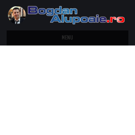
MENU
HOME
CONTACT
DESPRE BOGDAN ALUPOAIE
AUTOMOBILE
DRESS TO IMPRESS
TRAVEL