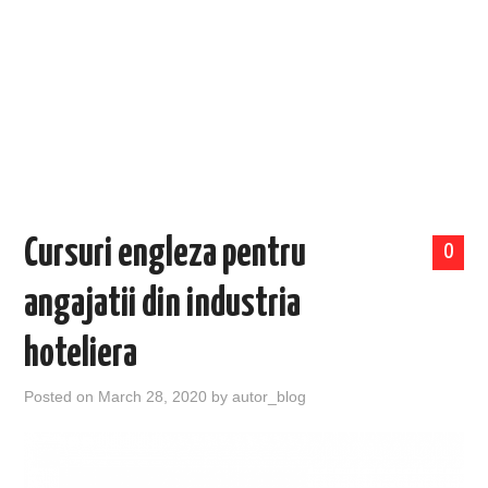
EVENIMENTE
TECH
BICICLETE
Cursuri engleza pentru
0
angajatii din industria
hoteliera
Posted on
March 28, 2020
by
autor_blog