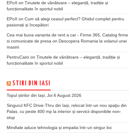
EPoX
on
Ținutele de vânătoare – eleganță, tradiție și
funcționalitate în sportul nobil
EPoX
on
Cum să alegi ceasul perfect? Ghidul complet pentru
pasionați și începători
Cea mai buna varianta de rent a car - Firme 365, Catalog firme
si comunicate de presa
on
Descopera Romania la volanul unei
masini
PentruCaini
on
Ținutele de vânătoare – eleganță, tradiție și
funcționalitate în sportul nobil
STIRI DIN IASI
Topul știrilor din Iași, Joi 6 August 2026
Singurul KFC Drive-Thru din Iași, relocat într-un nou spaţiu din
Palas, cu peste 400 mp la interior și servicii disponibile non-
stop
Mindtale aduce tehnologia și empatia într-un singur loc