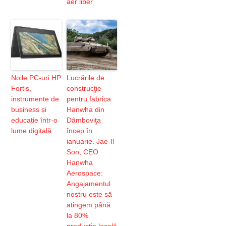
aer liber
Noile PC-uri HP
Lucrările de
Fortis,
construcţie
instrumente de
pentru fabrica
business și
Hanwha din
educație într-o
Dâmboviţa
lume digitală
încep în
ianuarie. Jae-Il
Son, CEO
Hanwha
Aerospace:
Angajamentul
nostru este să
atingem până
la 80%