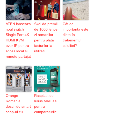
ATEN lanseaza
Skol da premii
Cât de
noul switch
de 1000 lei pe
importanta este
Single Port 4K
zi romanilor
dieta în
HDMI KVM
pentru plata
tratamentul
over IP pentru
facturilor la
celulitei?
acces local si
utilitati
remote partajat
Orange
Rasplatit de
Romania
Iulius Mall Iasi
deschide smart
pentru
shop-ul cu
cumparaturile