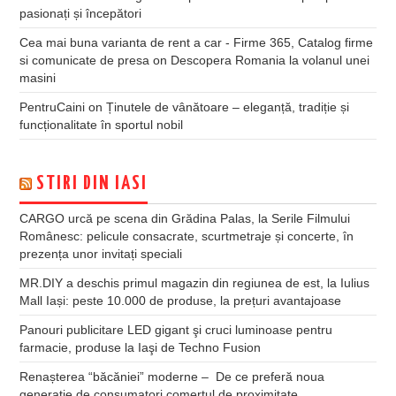
pasionați și începători
Cea mai buna varianta de rent a car - Firme 365, Catalog firme
si comunicate de presa
on
Descopera Romania la volanul unei
masini
PentruCaini
on
Ținutele de vânătoare – eleganță, tradiție și
funcționalitate în sportul nobil
STIRI DIN IASI
CARGO urcă pe scena din Grădina Palas, la Serile Filmului
Românesc: pelicule consacrate, scurtmetraje și concerte, în
prezența unor invitați speciali
MR.DIY a deschis primul magazin din regiunea de est, la Iulius
Mall Iași: peste 10.000 de produse, la prețuri avantajoase
Panouri publicitare LED gigant şi cruci luminoase pentru
farmacie, produse la Iaşi de Techno Fusion
Renașterea “băcăniei” moderne – De ce preferă noua
generație de consumatori comerțul de proximitate