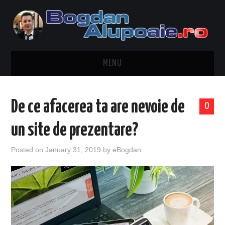
MENU
HOME
De ce afacerea ta are nevoie de
0
CONTACT
un site de prezentare?
DESPRE BOGDAN ALUPOAIE
Posted on
January 31, 2019
by
eBogdan
AUTOMOBILE
DRESS TO IMPRESS
TRAVEL